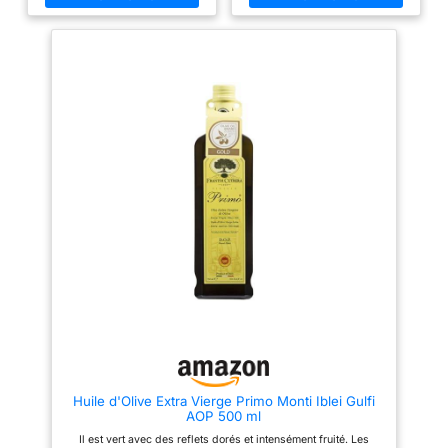
la main, triées et transformées
la main, triées et transformées
immédiatement.
immédiatement.
RECOMMANDÉE PAR LES
RECOMMANDÉE PAR LES
CUISINIERS ÉTOILÉS:
CUISINIERS ÉTOILÉS:
Appréciée des hôtels 5 étoiles
Appréciée des hôtels 5 étoiles
et dans les meilleurs
et dans les meilleurs
restaurants. Idéal pour les
restaurants. Idéal pour les
régimes végétariens et
régimes végétariens et
végétaliens. Elle est délicieuse
végétaliens. Elle est délicieuse
avec des entrées de légumes,
avec des entrées de légumes,
de crudités, de laitue, des
de crudités, de laitue, des
pestos, des trempettes, des
pestos, des trempettes, des
vinaigrettes, des pâtes et des
vinaigrettes, des pâtes et des
légumes cuits à la vapeur. La
légumes cuits à la vapeur. La
résistance élevée à la chaleur la
résistance élevée à la chaleur la
rend idéale pour la cuisson au
rend idéale pour la cuisson au
four, à la poêle ou au wok (des
four, à la poêle ou au wok (des
poissons ou viandes). PRODUIT
poissons ou viandes). PRODUIT
100% NATUREL: Sans
100% NATUREL: Sans
conservateur ni exhausteur de
conservateur ni exhausteur de
goût. Sans lactose et sans
goût. Sans lactose et sans
gluten. HUILE D'OLIVE DE
gluten. HUILE D'OLIVE DE
CARACTÈRE: Goût équilibré
CARACTÈRE: Goût équilibré
acidulé-fruité avec un agréable
acidulé-fruité avec un agréable
piquant et une amertume
piquant et une amertume
bienfaisante.
bienfaisante.
Huile d'Olive Extra Vierge Primo Monti Iblei Gulfi
AOP 500 ml
Il est vert avec des reflets dorés et intensément fruité. Les