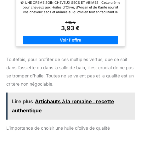
🍃 UNE CREME SOIN CHEVEUX SECS ET ABIMES : Cette crème
Sans Silicone, Sans Sulfate - Fabriqué en France
pour cheveux aux Huiles d'Olive, d'Argan et de Karité nourrit
- 200ml
vos cheveux secs et abîmés au quotidien tout en facilitant le
coiffage. 🍃 98% D'ORIGINE NATURELLE : Offrez-vous un
véritable moment de soin capillaire avec notre crème de soin
4,15 €
sans rinçage sans sulfate, sans colorant et sans matière
3,93 €
animale. 🍃 DES CHEVEUX NOURRIS, RÉPARÉS : Ce soin sans
rinçage à la texture fondante et au parfum gorgé de soleil
nourrit vos cheveux secs et abîmés tout en apportant douceur
et brillance au quotidien. 🍃 FABRICATION FRANÇAISE :
Retrouvez tout le savoir-faire français du Petit Olivier et le
soleil du sud dans cette crème de soin fabriquée en France. 🍃
Toutefois, pour profiter de ces multiples vertus, que ce soit
UNE MARQUE ENGAGÉE : Labellisés One Voice depuis 2001,
les produits Le Petit Olivier sont fabriqués en France et
dans l’assiette ou dans la salle de bain, il est crucial de ne pas
s'inscrivent dans une démarche éthique animale et
responsable.
se tromper d’huile. Toutes ne se valent pas et la qualité est un
critère non négociable.
Lire plus
Artichauts à la romaine : recette
authentique
L’importance de choisir une huile d’olive de qualité