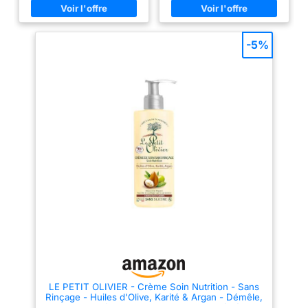
soin capillaire grâce à ce
DE CHEVEUX : Masque pour
masque cheveux formulé sans
cheveux bouclés et lisses dont
silicone ni matière animale. Pour
la formule légère et non grasse
des cheveux nourris, protégés
le rend parfait pour tout type de
-5%
et faciles à démêler. 🍃DES
cheveux, des lisses aux
CHEVEUX RÉPARÉS, DOUX ET
bouclés, offrant un soin sans
BRILLANTS : L'alliance des trois
alourdir. CHEVEUX FORTS ET
huiles, dans un soin à la texture
PROTÉGÉS : Masque capillaire
crème généreuse et au doux
qui garde les cheveux forts et
parfum ensoleillé prend soin de
sains, réduisant la casse et les
vos cheveux secs et abîmés. 🍃
protégeant contre les
FABRICATION FRANÇAISE :
agressions quotidiennes. Vegan
Retrouvez tout le savoir-faire
et certifié AENOR : Engagé pour
français du Petit Olivier et le
un soin éthique et durable.
soleil du sud dans ce masque
capillaire fabriqué en France. 🍃
UNE MARQUE ENGAGÉE :
Labellisés One Voice depuis
2001, les produits Le Petit
Olivier sont fabriqués en France
et s'inscrivent dans une
démarche éthique animale et
responsable.
LE PETIT OLIVIER - Crème Soin Nutrition - Sans
Rinçage - Huiles d'Olive, Karité & Argan - Démêle,
Nourrit & Répare - Cheveux Secs & Abîmés -