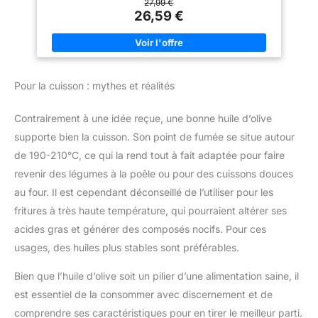
hauteur de 8 cm et la capacité de 1800 ml. Les grands bols en
27,99 €
porcelaine peuvent répondre à vos différents scénarios
26,59 €
d'utilisation. Élégant en Céramique Bleue : la couleur bleue et
les lignes dorées douces du bol lui donnent un design simple
et élégant pour ajouter une touche de mode et de sophistication
à votre espace. C'est le choix parfait comme cadeau. Passe au
lave-vaisselle : la paroi intérieure émaillée permet non
seulement un nettoyage facile, mais garantit également que le
Pour la cuisson : mythes et réalités
bol est suffisamment robuste pour être utilisé en toute sécurité
dans le lave-vaisselle et dans l'armoire de désinfection.
Utilisation polyvalente : ce bol n'est pas seulement adapté pour
Contrairement à une idée reçue, une bonne huile d’olive
un usage quotidien à la maison, et est adapté pour les bols à
soupe, les bols à salade, les céréales, les fruits, etc.
supporte bien la cuisson. Son point de fumée se situe autour
Également idéal pour différentes occasions telles que les
fêtes, les mariages, les réunions de famille et les fêtes.
de 190-210°C, ce qui la rend tout à fait adaptée pour faire
revenir des légumes à la poêle ou pour des cuissons douces
au four. Il est cependant déconseillé de l’utiliser pour les
fritures à très haute température, qui pourraient altérer ses
acides gras et générer des composés nocifs. Pour ces
usages, des huiles plus stables sont préférables.
Bien que l’huile d’olive soit un pilier d’une alimentation saine, il
est essentiel de la consommer avec discernement et de
comprendre ses caractéristiques pour en tirer le meilleur parti.