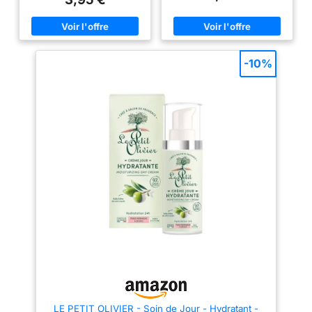
rapidement sans aucune
grasse qui enveloppe la peau
sensation collante. 🍃 96%
en douceur. 🍃 98% D'ORIGINE
D'ORIGINE NATURELLE : Enrichi
NATURELLE : Ce soin hydratant
en Huile d'Olive, ce soin corps
à base d'ingrédients d'origine
hydratant à base d'ingrédients
naturelle est formulé sans
d'origine naturelle est formulé
silicone et sans matière
-10%
sans silicone et sans matière
animale. Testé
animale. 🍃 UNE PEAU DOUCE
dermatologiquement. 🍃 UNE
ET HYDRATÉE : Après
PEAU DOUCE ET HYDRATÉE :
application, la peau est
Grâce à notre crème
délicieusement parfumée,
hydrantante, la peau est
veloutée, douce et protégée du
protégée du dessèchement,
dessèchement. À utiliser au
hydratée et veloutée. Elle
quotidien pour un moment de
retrouve son confort et son
soin et de douceur. 🍃 UNE
bien-être au quotidien. 🍃 UNE
ORIGINE PROVENCE
ORIGINE PROVENCE
AUTHENTIQUE : Retrouvez tout
AUTHENTIQUE : Retrouvez tout
le savoir-faire français du Petit
le savoir-faire français du Petit
Olivier et le soleil du sud dans
Olivier et le soleil du sud dans
ce lait corps hydratant fabriqué
dans cette crème corps
en France. 🍃 UNE MARQUE
fabriqué en France. 🍃 UNE
ENGAGÉE : Labellisés One
MARQUE ENGAGÉE : Labellisés
Voice depuis 2001, les produits
One Voice depuis 2001, les
Le Petit Olivier sont fabriqués
produits Le Petit Olivier sont
en France et s'inscrivent dans
fabriqués en France et
une démarche éthique animale
s'inscrivent dans une démarche
et responsable.
éthique animale et responsable.
LE PETIT OLIVIER - Soin de Jour - Hydratant -