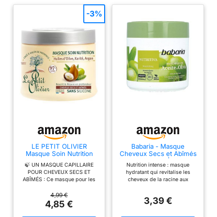
-3%
LE PETIT OLIVIER
Babaria - Masque
Masque Soin Nutrition
Cheveux Secs et Abîmés
Huiles d'Olive, Karité,
à l'Huile d'Olive | Nutrition
🍃 UN MASQUE CAPILLAIRE
Nutrition intense : masque
Argan 330ml
et réparation | Cheveux
POUR CHEVEUX SECS ET
hydratant qui revitalise les
doux et faciles à coiffer |
ABÎMÉS : Ce masque pour les
cheveux de la racine aux
Propriétés adoucissantes
cheveux secs aux huiles
pointes. Cheveux doux et
et protectrices | Végan |
d'olive, de karité et d'argan,
faciles à coiffer : Sa formule
4,99 €
400 ml
3,39 €
démêle, nourrit et répare en
enrichie adoucit la fibre
4,85 €
profondeur. 🍃 97% D'ORIGINE
capillaire, facilitant le coiffage.
NATURELLE : Offrez-vous un
CONVIENT À TOUS LES TYPES