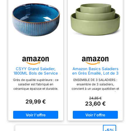
CSYY Grand Saladier,
Amazon Basics Saladiers
1800ML Bols de Service
en Grès Émaillé, Lot de 3
aux Fruits en Porcelaine,
Pièces, Compatible Lave-
Grès de qualité supérieure : ce
ENSEMBLE DE 3 SALADIERS :
Bol à Soupe, Bol de
Vaisselle, Couleur Olive
saladier est fabriqué en
ensemble de 3 saladiers,
Nouilles, Bol de Céréales,
céramique épaisse et durable.
convient à un usage quotidien et
Bleu (21cm)
Le matériau lisse et lisse le rend
aux occasions spéciales GRÈS
agréable au toucher. Sans
ÉMAILLɠ: fabriqué en grès avec
24,85 €
29,99 €
plomb, non toxique, beau et
une finition émaillée brillante ;
23,60 €
durable. Design simple et
passe au micro-ondes, au
élégant : saladier surface en
congélateur et ne craint pas les
céramique avec des lignes
taches DESIGN
dorées douces et non rayées.
CONTEMPORAIN : apparence
Son design unique est une
épurée et moderne ; met en
décoration parfaite, que ce soit
valeur n’importe quel décor de
-5%