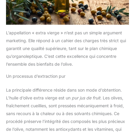
entre tradition et innovation et l'entreprise familiale possède
aujourd'hui 75 hectares de bosquets sur le territoire des Monti
Iblei. Nous apprécions la terre et les personnes qui aident à
créer chaque ingrédient selon nos normes élevées. Sicile, Italie
- Chiaramonte Gulfi est un territoire où les oliviers poussent
spontanément depuis un millénaire et qui donne vie à l'une des
huiles d'olive AOP les plus célèbres. Notre famille produit des
L’appellation « extra vierge » n’est pas un simple argument
huiles d'olive extra vierges du cœur du sud-est de la Sicile, où
les montagnes d'Iblei regardent vers la mer et les olives
marketing. Elle répond à un cahier des charges très strict qui
mûrissent en harmonie avec les brises méditerranéennes. Un
garantit une qualité supérieure, tant sur le plan chimique
excellent cadeau : associez-le à d'autres produits de notre
gamme pour créer un cadeau attentionné pour les vacances,
qu’organoleptique. C’est cette excellence qui concentre
les anniversaires, l'appréciation des employés, les
remerciements et les hôtes. Nous vous recommandons notre
l’ensemble des bienfaits de l’olive.
huile d'olive extra vierge Segreto degli Iblei la plus vendue,
qui est toujours appréciée par les gourmets, les chefs et les
cuisiniers amateurs. Visitez la boutique Frantoi Cutrera -
Un processus d’extraction pur
Consultez les suggestions de recettes et d'autres produits
italiens gastronomiques tels que l'huile d'olive extra vierge
italienne, les pâtes à tartiner italiennes, la sauce tomate cerise,
La principale différence réside dans son mode d’obtention.
les grosses câpres, le pesto de basilic, les tomates semi-
L’huile d’olive extra vierge est un
pur jus de fruit
. Les olives,
séchées, les tomates séchées au soleil et l'huile d'olive riche
en polyphénols.
fraîchement cueillies, sont pressées mécaniquement à froid,
sans recours à la chaleur ou à des solvants chimiques. Ce
procédé préserve l’intégrité des composés les plus précieux
de l’olive, notamment les antioxydants et les vitamines, qui