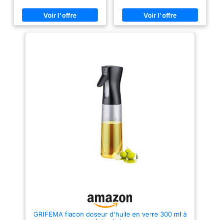
En outre, si vous rencontrez des
assistance, assurant votre
problèmes lors de l'utilisation
tranquillité d'esprit et une
du flacon distributeur d'huile
expérience client de qualité
d'olive, n'hésitez pas à nous
Distribution 2-en-1 : Ce
contacter, nous vous fournirons
pulvérisateur d'huile combine
une solution 100 % satisfaisante
les fonctions de bouteille huile
pour vous dès la première fois.
et de pulvérisateur huile
Design 2 en 1 : combine un
cuisine, vous permettant de
distributeur d'huile et un
verser ou de pulvériser l'huile
pulvérisateur d'huile en un.
facilement, tout en maintenant
Vaporisez facilement de l'huile
une cuisine propre et bien
pour contrôler l'apport en
organisée Buse de pulvérisation
graisse ou versez de l'huile
innovante : Le pulvérisateur
pour un assaisonnement précis.
huile est conçu avec une buse
Parfait pour griller, pâtisserie,
spéciale qui délivre une fine
vinaigrette et autres processus
brume ou un jet continu selon
de préparation des aliments.
votre pression, offrant ainsi un
Matériaux de qualité alimentaire
contrôle parfait sur l'application
: le couvercle du flacon
d'huile, que ce soit pour la
pulvérisateur est fabriqué en
friteuse huile ou la cuisson au
polypropylène sans BPA, tandis
quotidien Contrôle précis de
que le corps de la bouteille est
l'huile : Chaque pulvérisateur
fabriqué en verre vert olive
huile cuisine air fryer émet
sans plomb. Ce design
environ 0,15 g d'huile par
résistant à la lumière garantit la
pression, facilitant un dosage
qualité et la fraîcheur de votre
précis pour une consommation
huile. Mode de vie sain : notre
d'huile contrôlée, idéale pour
pulvérisateur de cuisine vous
vos repas sains avec notre huile
aide à contrôler l'utilisation
en spray cuisine alimentaire
GRIFEMA flacon doseur d'huile en verre 300 ml à
d'huile, réduisant l'apport en
Matériaux sûrs et durables :