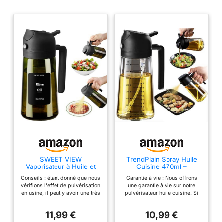
SWEET VIEW
TrendPlain Spray Huile
Vaporisateur à Huile et
Cuisine 470ml –
Distributeur d Huile 470
Vaporisateur Huile Air
Conseils : étant donné que nous
Garantie à vie : Nous offrons
ml en verre résistant à la
Fryer 2-en-1 pour
vérifions l'effet de pulvérisation
une garantie à vie sur notre
lumière pour cuisine
Cuisson, Salades,
en usine, il peut y avoir une très
pulvérisateur huile cuisine. Si
Vinaigre et Accessoire
petite quantité d'eau dans le
vous avez un problème ou êtes
Cuisine (1 pièce, Noir)
tube d'aspiration lorsque vous
insatisfait, contactez-nous à tout
11,99 €
10,99 €
l'utilisez pour la première fois.
moment pour obtenir une