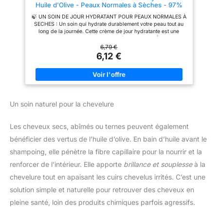
Huile d'Olive - Peaux Normales à Sèches - 97%
d'Origine Naturelle - Sans Silicone - Fabriqué en
🍃 UN SOIN DE JOUR HYDRATANT POUR PEAUX NORMALES À
France - 50 ml
SECHES : Un soin qui hydrate durablement votre peau tout au
long de la journée. Cette crème de jour hydratante est une
excellente base de maquillage. 🍃 97% D'INGRÉDIENTS
D'ORIGINE NATURELLE : Une formule à 97% d'origine naturelle
6,79 €
et sans silicone qui enveloppe la peau d'un voile de douceur.
6,12 €
Testée sous contrôle dermatologique. 🍃 ENRICHI EN HUILE
D'OLIVE : Cette crème de jour est enrichie en huile d'olive, un
actif hydratant, issu de notre propre moulin à huile d'olive à St
Bonnet du Gard dans le sud de la France. 🍃 HYDRATE
DURABLEMENT : Une texture légère et fondante pour une
hydratation durable tout au long de la journée. Après
Un soin naturel pour la chevelure
application, le teint est frais et éclatant. 🍃 MARQUE ENGAGÉE :
Les produits Le Petit Olivier sont fabriqués en France
contiennent un fort pourcentage d'ingrédients d'origine
Les cheveux secs, abîmés ou ternes peuvent également
naturelle et s'inscrivent dans une démarche éthique et
responsable.
bénéficier des vertus de l’huile d’olive. En bain d’huile avant le
shampoing, elle pénètre la fibre capillaire pour la nourrir et la
renforcer de l’intérieur. Elle apporte
brillance et souplesse
à la
chevelure tout en apaisant les cuirs chevelus irrités. C’est une
solution simple et naturelle pour retrouver des cheveux en
pleine santé, loin des produits chimiques parfois agressifs.