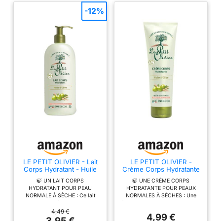
-12%
LE PETIT OLIVIER - Lait
LE PETIT OLIVIER -
Corps Hydratant - Huile
Crème Corps Hydratante
d'Olive - Adoucit, Apaise
- Huile d'Olive - Hydrate
🍃 UN LAIT CORPS
🍃 UNE CRÈME CORPS
& Hydrate - Peaux
& Protège du
HYDRATANT POUR PEAU
HYDRATANTE POUR PEAUX
Normales a Sèches -
Dessèchement - Peaux
NORMALE À SÈCHE : Ce lait
NORMALES À SÈCHES : Une
96% d'Origine Naturelle -
Normales à Sèches -
corps enrichi à l'Huile d'Olive
formule enrichie en huile d'olive
Sans Silicone - Fabriqué
97% d'Origine Naturelle -
hydrate durablement la peau.
connue pour ses propriétés
4,49 €
en France - 250 ml
Sans Silicone - Fabriqué
4,99 €
Sa texture légère pénètre
hydratantes et une texture non
3,95 €
en France - 250 ml