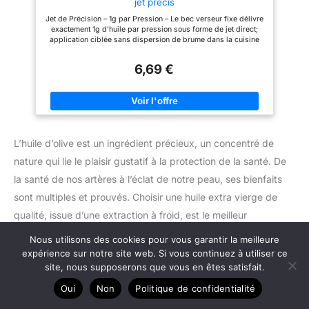
jet précis
graisse tout en conservant la
Fabriqué en verre de haute
saveur. C'est un moyen simple
qualité, ce pulvérisateur d'huile
Jet de Précision – 1g par Pression – Le bec verseur fixe délivre
mais efficace de soutenir un
est non-toxique, sans odeur, et
exactement 1g d'huile par pression sous forme de jet direct;
mode de vie plus sain. Design
conçu pour résister à des
application ciblée sans dispersion de brume dans la cuisine
anti-goutte : la buse frontale
températures élevées, assurant
Verre Borosilicaté 300ml – Flacon transparent sans BPA pour
projette une fine brume d'huile
une utilisation en toute sécurité
surveiller le niveau d'huile d'un coup d'œil; col large facilitant
uniforme sans goutte, assurant
dans votre cuisine, y compris
6,69 €
le remplissage sans entonnoir Accessoire Friteuse à Air, Gril &
une expérience propre et sans
pour vos friteuses huile
Salade – Convient pour huiler les paniers de friteuse à air, plats
désordre.
de cuisson, grils et salades; adapté aux huiles peu visqueuses
Bec Anti-obstruction & Consommation Contrôlée – Jet direct
réduit les risques de colmatage; dosage régulier de 1g limite
l'apport en matières grasses; remplace les sprays jetables
Corps en Verre Profilé – Design ergonomique pour la
L’huile d’olive est un ingrédient précieux, un concentré de
manipulation; composants du bec démontables pour un
nettoyage complet; lavage à la main recommandé
nature qui lie le plaisir gustatif à la protection de la santé. De
la santé de nos artères à l’éclat de notre peau, ses bienfaits
sont multiples et prouvés. Choisir une huile extra vierge de
qualité, issue d’une extraction à froid, est le meilleur
investissement pour son bien-être. En l’intégrant avec
Nous utilisons des cookies pour vous garantir la meilleure
modération dans une alimentation variée, elle devient bien
expérience sur notre site web. Si vous continuez à utiliser ce
site, nous supposerons que vous en êtes satisfait.
plus qu’un simple condiment : un véritable pilier de vie saine,
hérité de la sagesse méditerranéenne.
Oui
Non
Politique de confidentialité