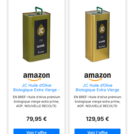
JC Huile d’Olive
JC Huile d’Olive
Biologique Extra Vierge -
Biologique Extra Vierge
Kalamata AOP en 3
Kalamata AOP en 3
EN BREF: Huile d’olive prémium
EN BREF: Huile d’olive prémium
conteneur - 3l
conteneur - 5l
biologique vierge extra prime,
biologique vierge extra prime,
AOP. NOUVELLE RECOLTE:
AOP. NOUVELLE RECOLTE:
Première pression à froid, mise
Première pression à froid, mise
en bouteille de variétés à partir
en bouteille de variétés à partir
79,95 €
129,95 €
d'olives Koroneiki, Kalamata,
d'olives Koroneiki, Kalamata,
AOP - Le jour de la récolte, les
AOP - Le jour de la récolte, les
oliviers sont taillés, les olives
oliviers sont taillés, les olives
sont soigneusement récoltées à
sont soigneusement récoltées à