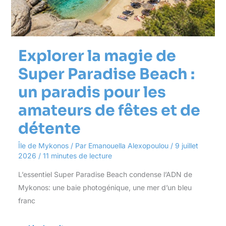
paradis
pour
les
amateurs
de
fêtes
Explorer la magie de
et
de
Super Paradise Beach :
détente
un paradis pour les
amateurs de fêtes et de
détente
Île de Mykonos
/ Par
Emanouella Alexopoulou
/
9 juillet
2026
/
11 minutes de lecture
L’essentiel Super Paradise Beach condense l’ADN de
Mykonos: une baie photogénique, une mer d’un bleu
franc