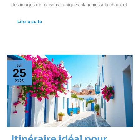
des images de maisons cubiques blanchies à la chaux et
Lire la suite
Itinéraire
Juil
idéal
25
pour
explorer
2025
mykonos
en
quelques
jours
Itinéraire idéal pour