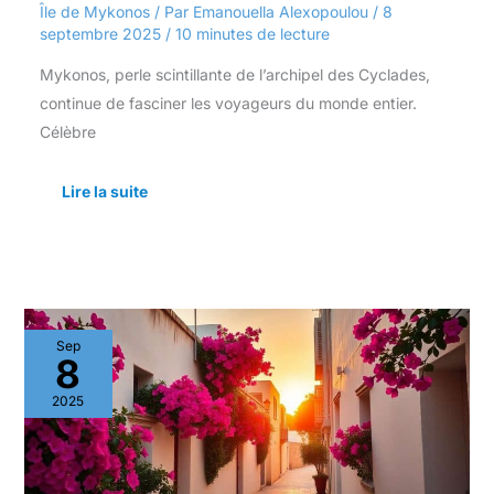
Île de Mykonos
/ Par
Emanouella Alexopoulou
/
8
septembre 2025
/
10 minutes de lecture
Mykonos, perle scintillante de l’archipel des Cyclades,
continue de fasciner les voyageurs du monde entier.
Célèbre
Lire la suite
Secrets
Sep
d’une
8
ville
:
2025
mykonos
au-
delà
des