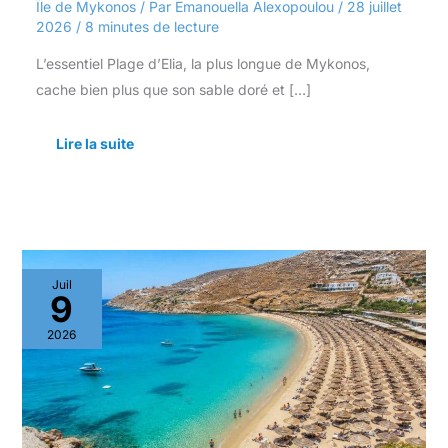
Île de Mykonos
/ Par
Emanouella Alexopoulou
/
28 juillet
2026
/
8 minutes de lecture
L’essentiel Plage d’Elia, la plus longue de Mykonos,
cache bien plus que son sable doré et […]
Lire la suite
Explorer
Juil
la
9
magie
de
2026
Super
Paradise
Beach
:
un