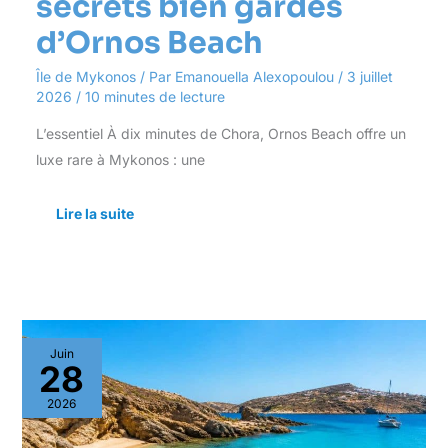
secrets bien gardés
d’Ornos Beach
Île de Mykonos
/ Par
Emanouella Alexopoulou
/
3 juillet
2026
/
10 minutes de lecture
L’essentiel À dix minutes de Chora, Ornos Beach offre un
luxe rare à Mykonos : une
Lire la suite
Les
Juin
secrets
28
bien
gardés
2026
de
Paradise