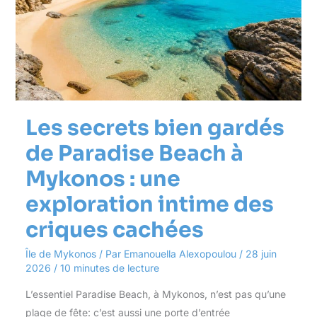
Beach
à
Mykonos
:
une
exploration
intime
des
criques
Les secrets bien gardés
cachées
de Paradise Beach à
Mykonos : une
exploration intime des
criques cachées
Île de Mykonos
/ Par
Emanouella Alexopoulou
/
28 juin
2026
/
10 minutes de lecture
L’essentiel Paradise Beach, à Mykonos, n’est pas qu’une
plage de fête: c’est aussi une porte d’entrée