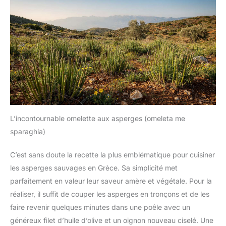
L’incontournable omelette aux asperges (omeleta me
sparaghia)
C’est sans doute la recette la plus emblématique pour cuisiner
les asperges sauvages en Grèce. Sa simplicité met
parfaitement en valeur leur saveur amère et végétale. Pour la
réaliser, il suffit de couper les asperges en tronçons et de les
faire revenir quelques minutes dans une poêle avec un
généreux filet d’huile d’olive et un oignon nouveau ciselé. Une