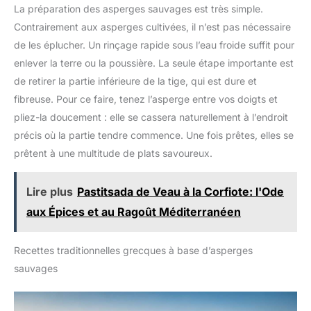
récipients en verre sont
La préparation des asperges sauvages est très simple.
réapprovisionner. Le couvercle en bambou apporte une finition
disponibles pour répondre à
sobre qui s’accorde avec les cuisines contemporaines.
vos besoins de rangement dans
Contrairement aux asperges cultivées, il n’est pas nécessaire
COUVERCLE EN BAMBOU AVEC JOINT SILICONE : Le joint aide
la cuisine et la garder propre et
à limiter l’exposition des aliments secs à l’air ambiant et à
de les éplucher. Un rinçage rapide sous l’eau froide suffit pour
bien rangée. Chaque bocal de
l’humidité du placard. Enfoncez le couvercle bien droit après
conservation avec couvercle est
chaque utilisation ; ce format est conçu pour la conservation de
enlever la terre ou la poussière. La seule étape importante est
emballé de manière sécurisée
produits secs à la maison.
pour une livraison sans
de retirer la partie inférieure de la tige, qui est dure et
dommage.
fibreuse. Pour ce faire, tenez l’asperge entre vos doigts et
pliez-la doucement : elle se cassera naturellement à l’endroit
précis où la partie tendre commence. Une fois prêtes, elles se
prêtent à une multitude de plats savoureux.
Lire plus
Pastitsada de Veau à la Corfiote: l'Ode
aux Épices et au Ragoût Méditerranéen
Recettes traditionnelles grecques à base d’asperges
sauvages