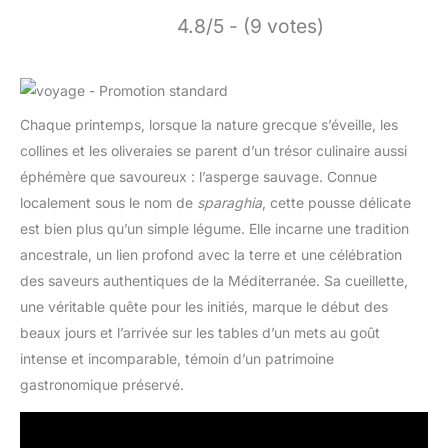
4.8/5 - (9 votes)
Chaque printemps, lorsque la nature grecque s’éveille, les
collines et les oliveraies se parent d’un trésor culinaire aussi
éphémère que savoureux : l’asperge sauvage. Connue
localement sous le nom de
sparaghia
, cette pousse délicate
est bien plus qu’un simple légume. Elle incarne une tradition
ancestrale, un lien profond avec la terre et une célébration
des saveurs authentiques de la Méditerranée. Sa cueillette,
une véritable quête pour les initiés, marque le début des
beaux jours et l’arrivée sur les tables d’un mets au goût
intense et incomparable, témoin d’un patrimoine
gastronomique préservé.