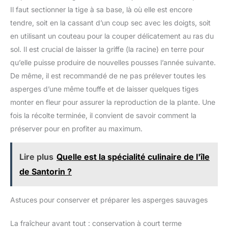
durable. | Grande polyvalence : Ce panier pique-nique répond
Il faut sectionner la tige à sa base, là où elle est encore
à divers besoins grâce à son extérieur facile à nettoyer et à sa
fonctionnalité fiable. Il est idéal pour les fêtes ou les
tendre, soit en la cassant d’un coup sec avec les doigts, soit
utilisations multisectorielles, maintenant les boissons en
en utilisant un couteau pour la couper délicatement au ras du
sécurité pour améliorer les rassemblements en extérieur avec
commodité.
sol. Il est crucial de laisser la griffe (la racine) en terre pour
qu’elle puisse produire de nouvelles pousses l’année suivante.
De même, il est recommandé de ne pas prélever toutes les
asperges d’une même touffe et de laisser quelques tiges
monter en fleur pour assurer la reproduction de la plante. Une
fois la récolte terminée, il convient de savoir comment la
préserver pour en profiter au maximum.
Lire plus
Quelle est la spécialité culinaire de l'île
de Santorin ?
Astuces pour conserver et préparer les asperges sauvages
La fraîcheur avant tout : conservation à court terme