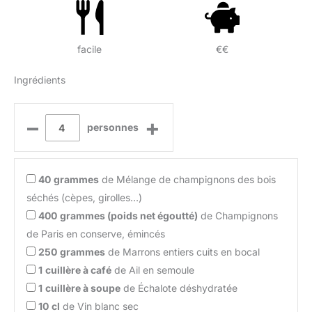
facile
€€
Ingrédients
–
+
personnes
40
grammes
de Mélange de champignons des bois
séchés (cèpes, girolles…)
400
grammes (poids net égoutté)
de Champignons
de Paris en conserve, émincés
250
grammes
de Marrons entiers cuits en bocal
1
cuillère à café
de Ail en semoule
1
cuillère à soupe
de Échalote déshydratée
10
cl
de Vin blanc sec