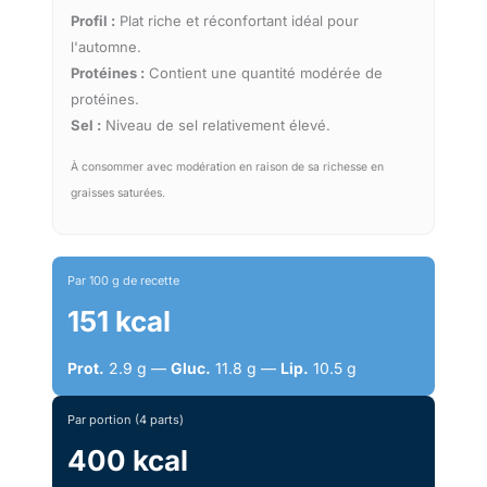
Profil :
Plat riche et réconfortant idéal pour
l'automne.
Protéines :
Contient une quantité modérée de
protéines.
Sel :
Niveau de sel relativement élevé.
À consommer avec modération en raison de sa richesse en
graisses saturées.
Par 100 g de recette
151 kcal
Prot.
2.9 g —
Gluc.
11.8 g —
Lip.
10.5 g
Par portion (4 parts)
400 kcal