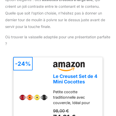
CONSERVANT
L'HUMIDITÉ - Le
créent un joli contraste entre le contenant et le contenu.
couvercle à arrosage
Quelle que soit l’option choisie, n’hésitez pas à donner un
automatique recircule en
dernier tour de moulin à poivre sur le dessus juste avant de
continu la vapeur,
servir pour la touche finale.
emprisonnant l'humidité
afin que vos plats restent
Où trouver la vaisselle adaptée pour une présentation parfaite
tendres, juteux et pleins
?
de saveur.
-24%
Le Creuset Set de 4
Mini Cocottes
Rondes en
Petite cocotte
Céramique, ⌀10 cm,
traditionnelle avec
200 ml, Feu et
couvercle, Idéal pour
flammes,
servir de portions
79212105129100
98,00 €
individuelles : entrées,