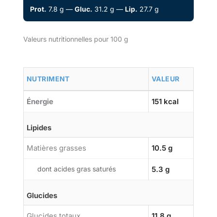
Prot.
7.8 g —
Gluc.
31.2 g —
Lip.
27.7 g
Valeurs nutritionnelles pour 100 g
NUTRIMENT
VALEUR
Énergie
151 kcal
Lipides
Matières grasses
10.5 g
dont acides gras saturés
5.3 g
Glucides
Glucides totaux
11.8 g