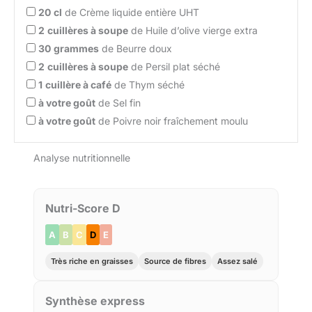
20
cl
de Crème liquide entière UHT
2
cuillères à soupe
de Huile d’olive vierge extra
30
grammes
de Beurre doux
2
cuillères à soupe
de Persil plat séché
1
cuillère à café
de Thym séché
à votre goût
de Sel fin
à votre goût
de Poivre noir fraîchement moulu
Analyse nutritionnelle
Nutri-Score D
A
B
C
D
E
Très riche en graisses
Source de fibres
Assez salé
Synthèse express