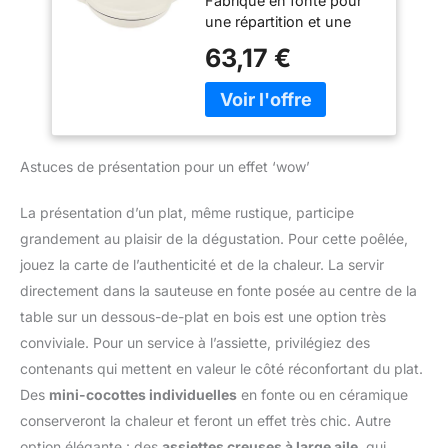
Fabriqué en fonte pour
L, Blanc
température.
une répartition et une
REVÊTEMENT SANS
rétention de la chaleur
63,17 €
PFAS - Sans produits
uniformes La finition en
chimiques nocifs et fini
émail vitrifié est neutre
dans une teinte crème
pour les aliments Peut
brillante, ce pot apporte
être utilisé pour faire
une touche de charme
mariner, cuisiner et
intemporel à votre
Astuces de présentation pour un effet ‘wow’
conserver les aliments
cuisine tout en gardant
Poignées latérales pour
votre cuisson sûre et
un transport facile
La présentation d’un plat, même rustique, participe
simple. CUISSON DE LA
grandement au plaisir de la dégustation. Pour cette poêlée,
PLAQUE AU FOUR –
Résistant au four jusqu'à
jouez la carte de l’authenticité et de la chaleur. La servir
240°C et conçu pour
directement dans la sauteuse en fonte posée au centre de la
fonctionner sur tous les
table sur un dessous-de-plat en bois est une option très
types de plaques, y
conviviale. Pour un service à l’assiette, privilégiez des
compris à induction,
vous pouvez saisir,
contenants qui mettent en valeur le côté réconfortant du plat.
sauter et cuire le tout
Des
mini-cocottes individuelles
en fonte ou en céramique
dans un seul pot.
conserveront la chaleur et feront un effet très chic. Autre
COUVERCLE
option élégante : des
assiettes creuses à large aile
, qui