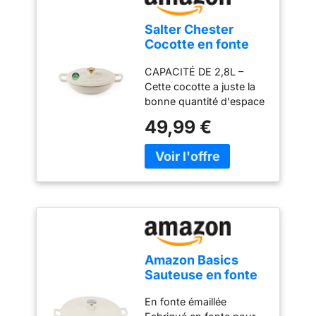
Salter Chester
Cocotte en fonte
30 cm, 2,8 l, crème
CAPACITÉ DE 2,8L –
Cette cocotte a juste la
bonne quantité d'espace
pour mijoter des ragoûts,
49,99 €
braiser des viandes ou
créer de délicieux plats
uniques. FONTE
DURABLE – Cette batterie
de cuisine durable peut
supporter la chaleur !
Fabriquée en fonte
solide, cette marmite
répartit la chaleur
Amazon Basics
uniformément et la
Sauteuse en fonte
retient parfaitement,
Ronde émaillée
idéale pour une cuisson
En fonte émaillée
avec couvercle, 3.1
lente à basse