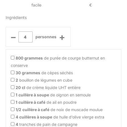
facile
€
Ingrédients
–
+
personnes
800
grammes
de purée de courge butternut en
conserve
30
grammes
de cèpes séchés
2
bouillon de légumes en cube
20
cl
de crème liquide UHT entière
1
cuillère à soupe
de oignon en semoule
1
cuillère à café
de ail en poudre
1/2
cuillère à café
de noix de muscade moulue
4
cuillères à soupe
de huile d’olive vierge extra
4
tranches de pain de campagne