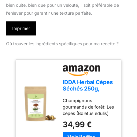
bien cuite, bien que pour un velouté, il soit préférable de
l’enlever pour garantir une texture parfaite.
Imprimer
Où trouver les ingrédients spécifiques pour ma recette ?
IDDA Herbal Cèpes
Séchés 250g,
Boletus Edilus,
Champignons
Champignons
gourmands de forêt: Les
Porcini Entiers
cèpes (Boletus edulis)
Séchés pour la
sont appréciés pour leur
Cuisine
34,99 €
riche saveur de noisette
et leur texture charnue.