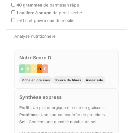
40
grammes
de parmesan râpé
1
cuillère à soupe
de persil séché
sel fin et poivre noir du moulin
Analyse nutritionnelle
Nutri-Score D
A
B
C
D
E
Riche en graisses
Source de fibres
Assez salé
Synthèse express
Profil :
Un plat énergique et riche en graisses.
Protéines :
Une source modérée de protéines.
Sel :
Contient une quantité notable de sel.