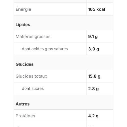
Énergie
165 kcal
Lipides
Matières grasses
9.1 g
dont acides gras saturés
3.9 g
Glucides
Glucides totaux
15.8 g
dont sucres
2.8 g
Autres
Protéines
4.2 g