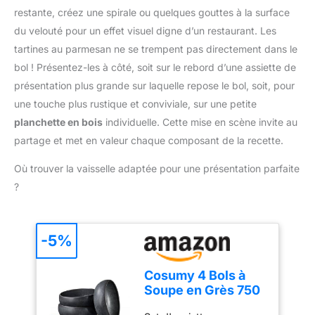
équipée d'un bol
restante, créez une spirale ou quelques gouttes à la surface
irréprochable. Retrouvez
mélangeur et peut être
également nos morilles
du velouté pour un effet visuel digne d’un restaurant. Les
utilisée pour mélanger la
séchées, nos cèpes
viande et les légumes. Le
tartines au parmesan ne se trempent pas directement dans le
séchés, nos girolles
godet mélangeur peut
bol ! Présentez-les à côté, soit sur le rebord d’une assiette de
séchées, nos trompettes
être utilisé pour le jus, la
présentation plus grande sur laquelle repose le bol, soit, pour
séchées ou encore nos
purée, etc., et le
champignons exotiques,
une touche plus rustique et conviviale, sur une petite
mélangeur peut être
comme les shiitakés ou
utilisé pour mélanger les
planchette en bois
individuelle. Cette mise en scène invite au
les champignons noirs.
blancs d'œufs Fonction
partage et met en valeur chaque composant de la recette.
MAISON FRANÇAISE DE
de turbocompression: le
QUALITÉ : Installé au
baton de cuisson a une
Où trouver la vaisselle adaptée pour une présentation parfaite
cœur des Landes, dans
fonction de
?
le Sud-Ouest de la
suralimentation, qui peut
France, Champiland est
améliorer la vitesse
reconnu pour son
d'agitation et réduire les
savoir-faire depuis plus
-5%
éclaboussures, vous
de 30 ans. Nous
permettant de préparer
proposons des
les ingrédients plus
Cosumy 4 Bols à
champignons sauvages,
facilement et plus
Soupe en Grès 750
mais aussi des
rapidement Conception
ml – Assiette
champignons cultivés,
antidérapante: La