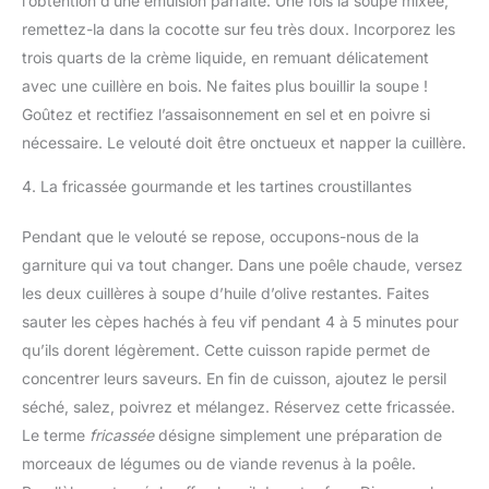
l’obtention d’une émulsion parfaite. Une fois la soupe mixée,
remettez-la dans la cocotte sur feu très doux. Incorporez les
trois quarts de la crème liquide, en remuant délicatement
avec une cuillère en bois. Ne faites plus bouillir la soupe !
Goûtez et rectifiez l’assaisonnement en sel et en poivre si
nécessaire. Le velouté doit être onctueux et napper la cuillère.
4. La fricassée gourmande et les tartines croustillantes
Pendant que le velouté se repose, occupons-nous de la
garniture qui va tout changer. Dans une poêle chaude, versez
les deux cuillères à soupe d’huile d’olive restantes. Faites
sauter les cèpes hachés à feu vif pendant 4 à 5 minutes pour
qu’ils dorent légèrement. Cette cuisson rapide permet de
concentrer leurs saveurs. En fin de cuisson, ajoutez le persil
séché, salez, poivrez et mélangez. Réservez cette fricassée.
Le terme
fricassée
désigne simplement une préparation de
morceaux de légumes ou de viande revenus à la poêle.