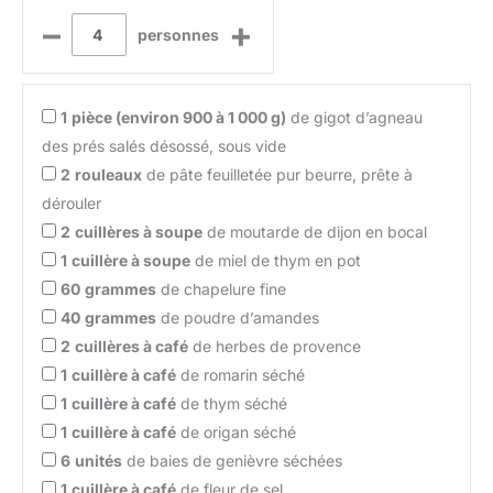
–
+
personnes
1
pièce (environ 900 à 1 000 g)
de gigot d’agneau
des prés salés désossé, sous vide
2
rouleaux
de pâte feuilletée pur beurre, prête à
dérouler
2
cuillères à soupe
de moutarde de dijon en bocal
1
cuillère à soupe
de miel de thym en pot
60
grammes
de chapelure fine
40
grammes
de poudre d’amandes
2
cuillères à café
de herbes de provence
1
cuillère à café
de romarin séché
1
cuillère à café
de thym séché
1
cuillère à café
de origan séché
6
unités
de baies de genièvre séchées
1
cuillère à café
de fleur de sel