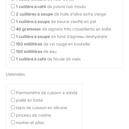
1
cuillère à café
de poivre noir moulu
2
cuillères à soupe
de huile d’olive extra vierge
1
cuillère à soupe
de beurre clarifié en pot
40
grammes
de oignons frits croustillants en boîte
1
cuillère à soupe
de fond d’agneau déshydraté
150
millilitres
de vin rouge en bouteille
150
millilitres
de eau
1
cuillère à café
de fécule de maïs
Ustensiles
thermomètre de cuisson à sonde
poêle en fonte
tapis de cuisson en silicone
pinceau de cuisine
mortier et pilon