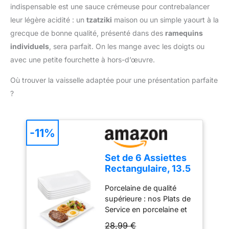
SAINE ET
indispensable est une sauce crémeuse pour contrebalancer
vitrocéramique et
ANTIADHÉSIVE : Garanti
halogène. Son fond inox
leur légère acidité : un
tzatziki
maison ou un simple yaourt à la
sans PFOA, PFOS, nickel,
intégral assure une
grecque de bonne qualité, présenté dans des
ramequins
cadmium ni plomb. Le
réactivité thermique
revêtement permet de
individuels
, sera parfait. On les mange avec les doigts ou
exceptionnelle et une
saisir sans matière
avec une petite fourchette à hors-d’œuvre.
durabilité accrue, même
grasse. Utilisez votre
au lave-vaisselle.
marmite en fonte
Où trouver la vaisselle adaptée pour une présentation parfaite
POLYVALENCE
d'aluminium avec
MAXIMALE : Cette
?
couvercle pour servir à
casserole en fonte
table ou comme moule à
d’aluminium est l’outil
pain croustillant. TOUS
ultime pour simplifier
-11%
FEUX DONT INDUCTION
votre cuisine. Saisir un
: Cette marmite induction
rôti, mijoter en sauce ou
offre une compatibilité
Set de 6 Assiettes
cuire un pain artisanal
totale : induction, gaz,
Rectangulaire, 13.5
croustillant : elle sait tout
électrique,
* 22.5cm Assiettes
faire. Gagnez de la place
vitrocéramique et
Porcelaine de qualité
à dîner en
dans vos placards en
halogène. Son fond inox
supérieure : nos Plats de
Porcelaine, Plats de
remplaçant vos anciens
intégral assure une
Service en porcelaine et
Service pour Fête,
ustensiles encombrants
réactivité thermique
Assiettes à dîner en
Plateau en
par cet ustensile unique
28,99 €
exceptionnelle et une