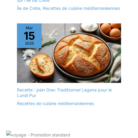
sur l’île de Crète
aux fêtes à la maison
Île de Crète
,
Recettes de cuisine méditerranéennes
qu'aux occasions
formelles.❗Si vous
rencontrez des
problèmes avec les
Mar
15
produits, n'hésitez pas à
nous contacter.
2025
Recette : pain Grec Traditionnel Lagana pour le
Lundi Pur
Recettes de cuisine méditerranéennes