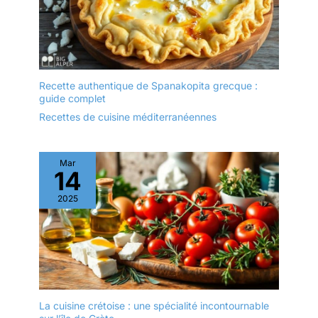
alliant esthétique et
votre usage quotidien.
durabilité, séduit pour
Cet ensemble d'assiettes
son élégance
en céramique blanche a
intemporelle.
été testé pour sa
résistance et sa
durabilité. Cela peut
Recette authentique de Spanakopita grecque :
guide complet
durer dans votre famille
pendant des
Recettes de cuisine méditerranéennes
générations. 【Un Must
pour Toutes Les
Occasions】La surface
Mar
14
lisse vous donne un
toucher soyeux ; les
2025
élégantes assiettes
ovales sont très
attrayantes et se
coordonnent bien avec
d'autres articles de table.
Les assiettes blanches
brillantes classiques
La cuisine crétoise : une spécialité incontournable
conviennent aussi bien