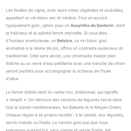
Les feuilles de vigne, avec leurs notes végétales et acidulées,
appellent un vin blanc sec et minéral. Pour un accord
typiquement grec, optez pour un
Assyrtiko de Santorin
, dont
la fraîcheur et la salinité feront merveille. Si vous êtes
d’humeur aventureuse, un
Retsina
, ce vin blanc grec
aromatisé à la résine de pin, offrira un contraste audacieux et
traditionnel. Côté sans alcool, une citronnade maison bien
fraîche ou un verre d’eau pétillante avec une tranche de citron
seront parfaits pour accompagner la richesse de l’huile
d’olive.
Le terme
dolma
vient du verbe turc
doldurmak
, qui signifie
« remplir ». On retrouve des versions de légumes farcis dans
tout le bassin méditerranéen, les Balkans et le Moyen-Orient.
Chaque région a sa propre recette : à la viande, aux légumes,
servis chauds ou froids. La version grecque que nous
préparons aujourd’hui, sans viande et servie froide, est