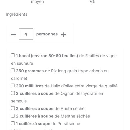
moyen
€€
Ingrédients
–
+
personnes
1
bocal (environ 50-60 feuilles)
de Feuilles de vigne
en saumure
250
grammes
de Riz long grain (type arborio ou
caroline)
200
millilitres
de Huile d’olive extra vierge de qualité
2
cuillères à soupe
de Oignon déshydraté en
semoule
2
cuillères à soupe
de Aneth séché
2
cuillères à soupe
de Menthe séchée
1
cuillère à soupe
de Persil séché