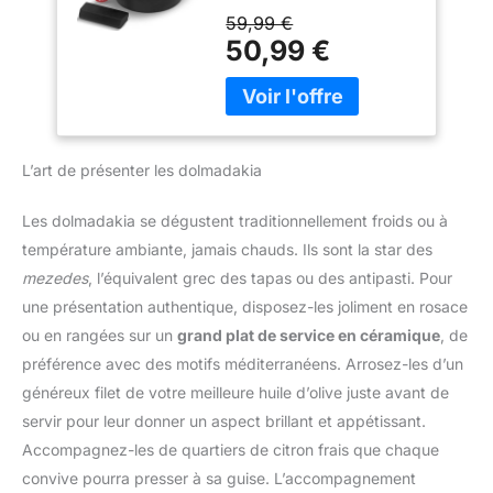
rafraîchissante, avec une
traditionnelle, notre
59,99 €
optimale et une
douceur naturelle et un
ustensile allie légèreté et
50,99 €
accumulation de chaleur
arrière-goût agréable.
robustesse sans
constante pour des plats
Nous sélectionnons à la
nécessiter de culottage.
savoureux. CUISINE
main uniquement des
Inoxydable et prêt à
SAINE ET
pignons de pin dodus et
l'emploi, il offre un
ANTIADHÉSIVE : Garanti
les soumettons à
confort d'utilisation
sans PFOA, PFOS, nickel,
plusieurs processus de
L’art de présenter les dolmadakia
quotidien grâce à son
cadmium ni plomb. Le
tri manuel for garantir
entretien ultra-simple.
revêtement permet de
que chaque noix est fine,
PERFORMANCE
Les dolmadakia se dégustent traditionnellement froids ou à
saisir sans matière
dodue, fraîche et de la
SUPÉRIEURE : Nos
température ambiante, jamais chauds. Ils sont la star des
grasse. Utilisez votre
plus haute qualité.
cocottes, faitouts et
marmite en fonte
mezedes
, l’équivalent grec des tapas ou des antipasti. Pour
marmites BLACK STONE
d'aluminium avec
une présentation authentique, disposez-les joliment en rosace
sont plébiscités par les
couvercle pour servir à
chefs. Ce fait tout en
ou en rangées sur un
grand plat de service en céramique
, de
table ou comme moule à
aluminium moulé garantit
préférence avec des motifs méditerranéens. Arrosez-les d’un
pain croustillant. TOUS
une répartition thermique
généreux filet de votre meilleure huile d’olive juste avant de
FEUX DONT INDUCTION
optimale et une
: Cette marmite induction
servir pour leur donner un aspect brillant et appétissant.
accumulation de chaleur
offre une compatibilité
Accompagnez-les de quartiers de citron frais que chaque
constante pour des plats
totale : induction, gaz,
savoureux. CUISINE
convive pourra presser à sa guise. L’accompagnement
électrique,