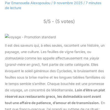
Par
Emanouella Alexopoulou
/
9 novembre 2025
/
7 minutes
de lecture
5/5 - (5 votes)
Il est des saveurs qui, à elles seules, racontent une histoire, un
paysage, une culture. Les feuilles de vigne farcies, ou
dolmadakia
comme les appelle affectueusement ma
yiayia
(
grand-mère en grec
), font partie de cette catégorie. Elles
évoquent le soleil généreux des Cyclades, le bruissement des
feuilles sous la brise marine et les longues tablées familiales où
le temps semble s’arrêter. Chaque bouchée est une promesse
de voyage, un concentré de Méditerranée.
Loin d’être un plat
réservé aux restaurants grecs, les dolmadakia sont avant
tout une affaire de patience, d’amour et de transmission.
En
tant que franco-grecque, j’ai grandi au rythme de ce rituel :