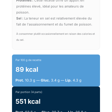
Protéines :
Cette recette offre un apport en
protéines élevé, idéal pour les amateurs de
poisson.
Sel :
La teneur en sel est relativement élevée du
fait de l'assaisonnement et du fumet de poisson.
À consommer plutôt occasionnellement en raison des calories et
du sel.
Par 100 g de recette
89 kcal
Prot.
10.3 g —
Gluc.
3.4 g —
Lip.
4.3 g
Par portion (4 parts)
551 kcal