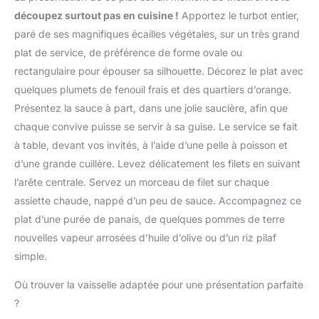
nutritifs et sûrs. Avec ce
de poisson à faible
mm – Cette mandoline
découpez surtout pas en cuisine !
Apportez le turbot entier,
coupe-légumes à
teneur en matières
multifonctions dispose
mandoline, vous pouvez
paré de ses magnifiques écailles végétales, sur un très grand
grasses tel que préparé.
de trois réglages
être sûr de préparer des
NutriScore B en base de
plat de service, de préférence de forme ovale ou
d’épaisseur pour
dîners sains, délicieux et
cuisson, NutriScore C en
répondre à différents
rectangulaire pour épouser sa silhouette. Décorez le plat avec
créatifs pour votre
base de sauce tel que
besoins. Choisissez des
quelques plumets de fenouil frais et des quartiers d’orange.
famille. Utilisation
préparé.
tranches fines (1 mm),
Multifonctionnelle - Le
Présentez la sauce à part, dans une jolie saucière, afin que
CONDITIONNEMENT:
moyennes (2 mm) ou
coupe légumes peut
chaque convive puisse se servir à sa guise. Le service se fait
Pot et couvercle en
épaisses (4 mm) selon
trancher, découper,
plastique Polypropylène
à table, devant vos invités, à l’aide d’une pelle à poisson et
les ingrédients et les
râper, réduire en purée,
recyclables.
recettes. Afin de
d’une grande cuillère. Levez délicatement les filets en suivant
non seulement pour
s’adapter à différents
l’arête centrale. Servez un morceau de filet sur chaque
couper les légumes, mais
ingrédients et types de
aussi pour préparer des
assiette chaude, nappé d’un peu de sauce. Accompagnez ce
préparation, pour une
compléments
plat d’une purée de panais, de quelques pommes de terre
préparation plus efficace
alimentaires pour bébés ;
et flexible Préparation
nouvelles vapeur arrosées d’huile d’olive ou d’un riz pilaf
le panier d'égouttage
rapide et efficace –
simple.
filtre l'excès d'eau ; le
Tranchez directement
récipient et le couvercle
sur une planche à
Où trouver la vaisselle adaptée pour une présentation parfaite
fraîcheur peuvent être
découper ou une
utilisés au four à micro-
?
assiette, ou placez la
ondes. Adapté au Micro-