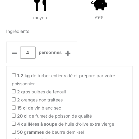
moyen
€€€
Ingrédients
–
+
personnes
1.2
kg
de turbot entier vidé et préparé par votre
poissonnier
2
gros bulbes de fenouil
2
oranges non traitées
15
cl
de vin blanc sec
20
cl
de fumet de poisson de qualité
4
cuillères à soupe
de huile d’olive extra vierge
50
grammes
de beurre demi-sel