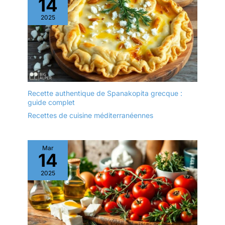
14
travail grâce à son
limitez pas à la
accroche pratique
2025
préparation de poisson.
INFORMATIONS UTILES:
Cette spatule peut
Cette spatule plate à
également servir pour
trous en inox est lavable
retourner une omelette,
au lave-vaisselle.
un steak ou bien de
Échangeable
bonnes crêpes maison
gratuitement pendant un
MANIABLE ET
an et garantie à vie
CONFORTABLE: Le
Recette authentique de Spanakopita grecque :
guide complet
manche arrondi offre un
confort sans pareil et ne
Recettes de cuisine méditerranéennes
vous glisse pas des
mains. Vous pouvez
également suspendre la
Mar
14
pelle sur votre plan de
travail grâce à son
2025
accroche pratique
INFORMATIONS UTILES:
Cette spatule plate à
trous en inox est lavable
au lave-vaisselle.