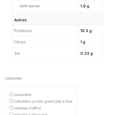
dont sucres
1.9 g
Autres
Protéines
10.3 g
Fibres
1 g
Sel
0.33 g
Ustensiles
mandoline
turbotière ou très grand plat à four
couteau d’office
planche à découper