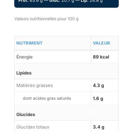
Prot.
63.6 g —
Gluc.
20.7 g —
Lip.
26.8 g
Valeurs nutritionnelles pour 100 g
NUTRIMENT
VALEUR
Énergie
89 kcal
Lipides
Matières grasses
4.3 g
dont acides gras saturés
1.6 g
Glucides
Glucides totaux
3.4 g