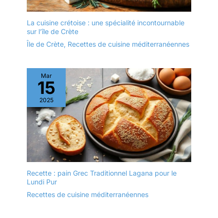
Échangeable
gratuitement pendant un
La cuisine crétoise : une spécialité incontournable
an et garantie à vie
sur l’île de Crète
Île de Crète
,
Recettes de cuisine méditerranéennes
Mar
15
2025
Recette : pain Grec Traditionnel Lagana pour le
Lundi Pur
Recettes de cuisine méditerranéennes