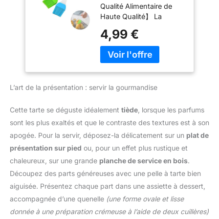
résistent à des
des merveilles dans
Qualité Alimentaire de
Barbecue, Pinceau
températures jusqu'à
divers contextes. C’est
Haute Qualité】 La
à Pâtisserie, pour
446°F (230°C) sans
l’outil idéal pour mélanger
brosse de barbecue est
Barbecue, Gâteaux,
4,99 €
fondre, se déformer ou se
la crème, les légumes et
fabriquée en silicone de
Cuisson, Baking
dégrader. Idéals pour le
les pâtes
qualité alimentaire de
Cooking,
grilling, la baking, la
haute qualité, la tête en
Badigeonner Huile
roasting ou le sautéing,
silicone est douce et
pinceau patisserie
élastique, résistante à la
conservent leur qualité et
L’art de la présentation : servir la gourmandise
chaleur et antiadhésive,
garantissent sécurité et
elle ne se desserre pas,
fiabilité pour toutes vos
elle est respectueuse de
Cette tarte se déguste idéalement
tiède
, lorsque les parfums
tâches culinaires Precision
l'environnement. vous
sont les plus exaltés et que le contraste des textures est à son
Control for Healthier
pouvez l'utiliser avec
Cooking: Notre pinceau
apogée. Pour la servir, déposez-la délicatement sur un
plat de
confidence.
cuisine assure une
présentation sur pied
ou, pour un effet plus rustique et
【Durabilité】 La
répartition uniforme de
conception intégrée de
chaleureux, sur une grande
planche de service en bois
.
l'huile avec un minimum
notre brosse de cuisine
Découpez des parts généreuses avec une pelle à tarte bien
d'utilisation. Ce pinceau
peut empêcher la perte
cuisine silicone vous
aiguisée. Présentez chaque part dans une assiette à dessert,
de cheveux ou le demi-
permet de contrôler l'huile
accompagnée d’une quenelle
(une forme ovale et lisse
tour, résistante à la
pour des repas plus légers
chaleur et antiadhésive. Il
donnée à une préparation crémeuse à l’aide de deux cuillères)
et savoureux. Dites adieu