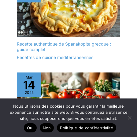
bambou, rectangulaire,
avec poignée, garantie 5
ans, dimensions : 32 x
18 x 1 cm, matériau :
bambou/ardoise, couleur
: marron clair/anthracite,
694622E3
Recette authentique de Spanakopita grecque :
guide complet
Recettes de cuisine méditerranéennes
Mar
14
2025
Nous utilisons des cookies pour vous garantir la meilleure
expérience sur notre site web. Si vous continuez à utiliser ce
site, nous supposerons que vous en êtes satisfait.
Oui
Non
Politique de confidentialité