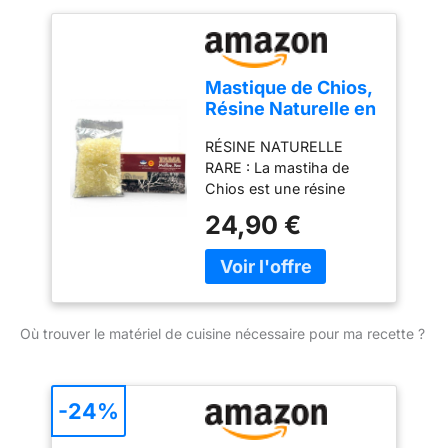
produit.
Mastique de Chios,
Résine Naturelle en
Petites
RÉSINE NATURELLE
Larmes,50g, Arôme
RARE : La mastiha de
Résineux Frais
Chios est une résine
précieuse récoltée
24,90 €
exclusivement sur l'île
grecque de Chios. GOÛT
UNIQUE : Arôme frais,
résineux, légèrement
mentholé et citronné,
Où trouver le matériel de cuisine nécessaire pour ma recette ?
avec une texture qui
devient gommeuse à la
mastication.
POLYVALENTE EN
-24%
CUISINE : Parfume
desserts, glaces,