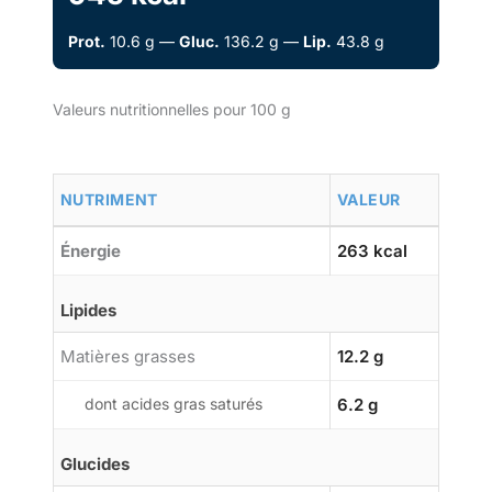
Prot.
10.6 g —
Gluc.
136.2 g —
Lip.
43.8 g
Valeurs nutritionnelles pour 100 g
NUTRIMENT
VALEUR
Énergie
263 kcal
Lipides
Matières grasses
12.2 g
dont acides gras saturés
6.2 g
Glucides