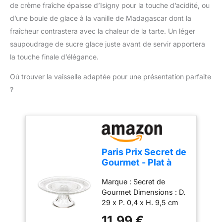
absorbe la graisse et ne
de crème fraîche épaisse d’Isigny pour la touche d’acidité, ou
aux plats gras et adoptez
se séparera pas ou ne se
d’une boule de glace à la vanille de Madagascar dont la
une cuisine plus saine avec
desserrera pas du
notre pinceau silicone
fraîcheur contrastera avec la chaleur de la tarte. Un léger
manche. très approprié
cuisine One-Piece Design
saupoudrage de sucre glace juste avant de servir apportera
pour la boulangerie et le
for Balanced Pressure: Le
barbecue. 【Facile à
la touche finale d’élégance.
noyau en acier inoxydable
Nettoyer】 La brosse en
intégré rend ce pinceau
silicone peut être
Où trouver la vaisselle adaptée pour une présentation parfaite
cuisine silicone
facilement nettoyée avec
?
parfaitement assemblé,
de l'eau tiède ou de l'eau
garantissant que la tête ne
savonneuse.après le
se détache jamais. Son
lavage, elles peuvent être
design monobloc permet
séchées et utilisées à
une meilleure répartition de
plusieurs reprises. 【La
la pression, facilitant le
Polyvalence de la Brosse
Paris Prix Secret de
contrôle et l'application
à Barbecue】 Convient à
Gourmet - Plat à
uniforme des huiles ou
une variété
Gâteau sur Pied
sauces Facile à nettoyer et
d'applications, peut être
Marque : Secret de
Renaissance 29cm
rincer rapidement: Le
utilisé pour la cuisine, la
Gourmet Dimensions : D.
Transparent
matériau en silicone
pâtisserie, la pâtisserie, la
29 x P. 0,4 x H. 9,5 cm
empêche l'accumulation
pâtisserie, la cuisson, le
Matière : Verre Coloris :
d'huile et est compatible
11,99 €
brossage de sauce,