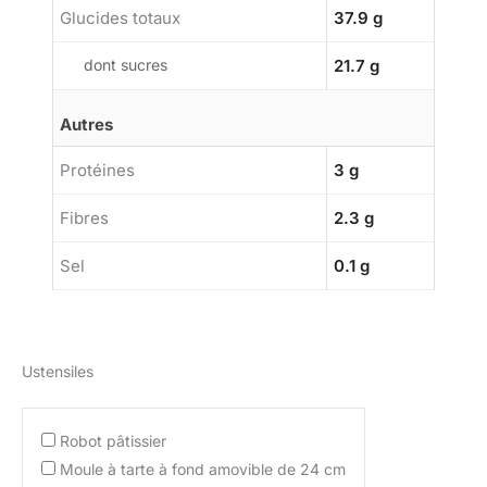
Glucides totaux
37.9 g
dont sucres
21.7 g
Autres
Protéines
3 g
Fibres
2.3 g
Sel
0.1 g
Ustensiles
Robot pâtissier
Moule à tarte à fond amovible de 24 cm