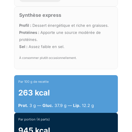
Synthèse express
Profil :
Dessert énergétique et riche en graisses.
Protéines :
Apporte une source modérée de
protéines.
Sel :
Assez faible en sel.
À consommer plutôt occasionnellement.
Par 100 g de recette
263 kcal
Prot.
3 g —
Gluc.
37.9 g —
Lip.
12.2 g
Par portion (4 parts)
945 kcal