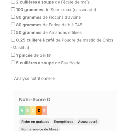
2
cuillères à soupe
de Fécule de maïs
100
grammes
de Sucre roux (cassonade)
80
grammes
de Flocons d’avoine
80
grammes
de Farine de blé T45
50
grammes
de Amandes effilées
0.25
cuillère à café
de Poudre de mastic de Chios
(Mastiha)
1
pincée
de Sel fin
5
cuillères à soupe
de Eau froide
Analyse nutritionnelle
Nutri-Score D
A
B
C
D
E
Riche en graisses
Énergétique
Assez sucré
Bonne source de fibres