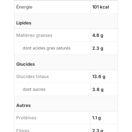
Énergie
101 kcal
Lipides
Matières grasses
4.8 g
dont acides gras saturés
2.3 g
Glucides
Glucides totaux
13.6 g
dont sucres
3.8 g
Autres
Protéines
1.1 g
Fibres
2.3 g