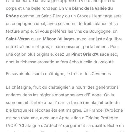
La douceur de la châtaigne appelle un vin blanc qui a du
corps et une belle rondeur. Un
vin blanc de la Vallée du
Rhône
comme un Saint-Péray ou un Crozes-Hermitage sera
un compagnon idéal, avec ses notes de fruits blancs et sa
texture ample. Si vous préférez les vins de Bourgogne, un
Saint-Véran
ou un
Mâcon-Villages
, avec leur juste équilibre
entre fraîcheur et gras, s’harmoniseront parfaitement. Pour
une option plus originale, osez un
Pinot Gris d’Alsace
sec,
dont la richesse aromatique fera écho à celle du velouté.
En savoir plus sur la châtaigne, le trésor des Cévennes
La châtaigne, fruit du châtaignier, a nourri des générations
entières dans les régions montagneuses d’Europe. On la
surnommait ‘l’arbre à pain’ car sa farine remplaçait celle du
blé lorsque les récoltes étaient maigres. En France, l’Ardèche
est son royaume, avec une Appellation d’Origine Protégée
(AOP) ‘Châtaigne d’Ardèche’ qui garantit sa qualité. Riche en