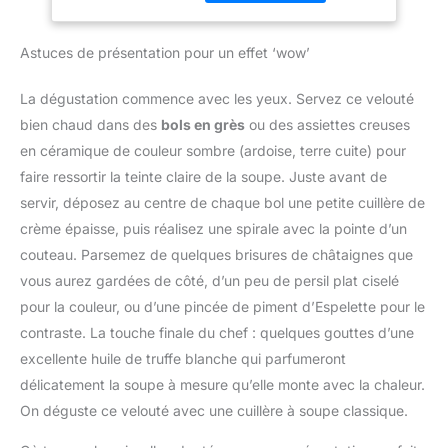
de la casserole émaillée,
Accessoire polyvalent
appuyant sur un bouton
nous vous
inclus : Le mixeur est
PIED ANTI-
recommandons de la
livré avec un gobelet
Astuces de présentation pour un effet ‘wow’
ECLABOUSSURES : Le
laver à la main. Rincez-la
pratique pour mesurer et
pied antiéclaboussures
à l'eau ou essuyez-la
mixer directement les
évite les éclaboussures
La dégustation commence avec les yeux. Servez ce velouté
avec un chiffon doux
ingrédients, simplifiant la
et les dégâts, pour une
bien chaud dans des
bols en grès
ou des assiettes creuses
pour la nettoyer, et dites
préparation des repas
expérience plus propre et
adieu aux difficultés liées
Contenu de la livraison :
en céramique de couleur sombre (ardoise, terre cuite) pour
plus agréable DESIGN
au brossage avec de la
Mixeur plongeant
faire ressortir la teinte claire de la soupe. Juste avant de
CONFORTABLE : Une
laine d'acier. Excellent
ErgoMixx 600 W avec 2
poignée ergonomique
servir, déposez au centre de chaque bol une petite cuillère de
choix pour un cadeau :
vitesses et gobelet
avec une prise en main
crème épaisse, puis réalisez une spirale avec la pointe d’un
Topbooc casserole
doseur
texturée, pour
émaillée aux couleurs
couteau. Parsemez de quelques brisures de châtaignes que
expérience plus facile et
magnifiques est à la fois
vous aurez gardées de côté, d’un peu de persil plat ciselé
plus confortable, idéal
un ustensile de cuisine et
pour la couleur, ou d’une pincée de piment d’Espelette pour le
pour une utilisation
une décoration de table.
fréquente DURABLE : 2
contraste. La touche finale du chef : quelques gouttes d’une
C'est un cadeau pratique
lames Zelkrom qui
excellente huile de truffe blanche qui parfumeront
et de bon goût pour
garantissent des
votre famille et vos amis.
délicatement la soupe à mesure qu’elle monte avec la chaleur.
performances durables
On déguste ce velouté avec une cuillère à soupe classique.
REPARABILITE 15 ANS
AU JUSTE PRIX :