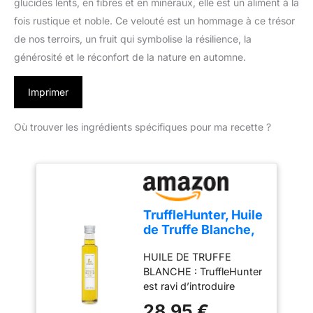
glucides lents, en fibres et en minéraux, elle est un aliment à la
fois rustique et noble. Ce velouté est un hommage à ce trésor
de nos terroirs, un fruit qui symbolise la résilience, la
générosité et le réconfort de la nature en automne.
Imprimer
Où trouver les ingrédients spécifiques pour ma recette ?
TruffleHunter, Huile
de Truffe Blanche,
Huile d'Olive Extra
HUILE DE TRUFFE
Vierge - 250ml
BLANCHE : TruffleHunter
est ravi d’introduire
l’huile de truffe blanche
28,95 €