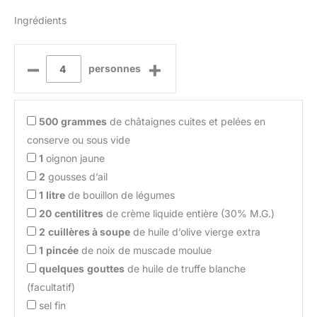
Ingrédients
–
+
personnes
500
grammes
de châtaignes cuites et pelées en
conserve ou sous vide
1
oignon jaune
2
gousses d’ail
1
litre
de bouillon de légumes
20
centilitres
de crème liquide entière (30% M.G.)
2
cuillères à soupe
de huile d’olive vierge extra
1
pincée
de noix de muscade moulue
quelques
gouttes
de huile de truffe blanche
(facultatif)
sel fin