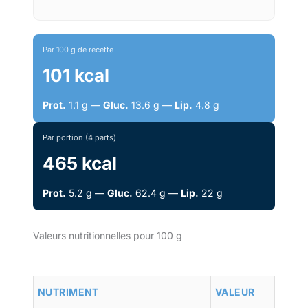
Par 100 g de recette
101 kcal
Prot.
1.1 g —
Gluc.
13.6 g —
Lip.
4.8 g
Par portion (4 parts)
465 kcal
Prot.
5.2 g —
Gluc.
62.4 g —
Lip.
22 g
Valeurs nutritionnelles pour 100 g
NUTRIMENT
VALEUR