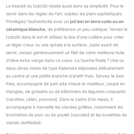
Coucke s’est tournée
les petits accrocs.
La beauté du tzatziki réside aussi dans sa simplicité. Pour le
vers le linge de table et
【Dimensions 50 x 50
servir dans les règles de l’art, oubliez les plats sophistiqués.
d’office. La cuisine est
cm】Notre chiffon à
devenue, en quelques
Privilégiez l’authenticité avec un
joli bol en terre cuite ou en
fromage mesure environ
années, un lieu de
céramique blanche
, de préférence un peu rustique. Versez le
50 x 50 cm (19,69 x
convivialité et de partage.
19,69 pouces), de forme
tzatziki dans le bol et utilisez le dos d’une cuillère pour créer
Coucke porte une
carrée, et convient à la
un léger creux ou une spirale à la surface. Juste avant de
attention particulière au «
plupart des bols et
look » et surtout à la
servir, versez généreusement un filet de votre meilleure huile
assiettes. Cette taille
qualité de ses produits.
d’olive extra vierge dans ce creux. La touche finale ? Une ou
moyenne et universelle
Notre proposition est un
deux olives noires de type Kalamata déposées délicatement
répond à tous vos
bouillon de style qui
besoins d'égouttage.
au centre et une petite branche d’aneth frais. Servez-le bien
repose à la fois sur la
Facile à nettoyer et à
frais, accompagné de pain pita chaud et moelleux, coupé en
tradition et la modernité.
sécher, elle se lave de
Une véritable bouffée
triangles, de gressins ou de bâtonnets de légumes croquants
préférence à l'eau tiède.
d’émotions, de plaisirs, et
(carottes, céleri, poivrons). Dans le cadre d’un repas, il
【Maille fine et délicate】
de gourmandises.
Mousseline alimentaire
accompagne à merveille les viandes grillées, notamment les
Conseil d'entretien : Les
est dotée d'une maille
brochettes de porc ou de poulet (
souvlaki
) et les boulettes de
étamines en lin sont
fine qui filtre rapidement
facilement lavables en
viande (
keftedes
).
tout en retenant les
machine a 40°. ETAMINE
résidus alimentaires. Que
- Design unique - Lin -