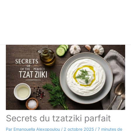
Secrets du tzatziki parfait
Par
Emanouella Alexopoulou
/
2 octobre 2025
/
7 minutes de