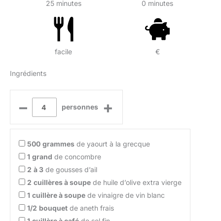
25 minutes
0 minutes
facile
€
Ingrédients
–
+
personnes
500
grammes
de yaourt à la grecque
1
grand
de concombre
2
à 3
de gousses d’ail
2
cuillères à soupe
de huile d’olive extra vierge
1
cuillère à soupe
de vinaigre de vin blanc
1/2
bouquet
de aneth frais
1
cuillère à café
de sel fin