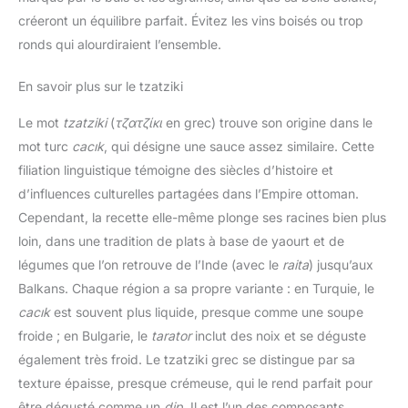
créeront un équilibre parfait. Évitez les vins boisés ou trop
ronds qui alourdiraient l’ensemble.
En savoir plus sur le tzatziki
Le mot
tzatziki
(
τζατζίκι
en grec) trouve son origine dans le
mot turc
cacık
, qui désigne une sauce assez similaire. Cette
filiation linguistique témoigne des siècles d’histoire et
d’influences culturelles partagées dans l’Empire ottoman.
Cependant, la recette elle-même plonge ses racines bien plus
loin, dans une tradition de plats à base de yaourt et de
légumes que l’on retrouve de l’Inde (avec le
raita
) jusqu’aux
Balkans. Chaque région a sa propre variante : en Turquie, le
cacık
est souvent plus liquide, presque comme une soupe
froide ; en Bulgarie, le
tarator
inclut des noix et se déguste
également très froid. Le tzatziki grec se distingue par sa
texture épaisse, presque crémeuse, qui le rend parfait pour
être dégusté comme un
dip
. Il est l’un des composants