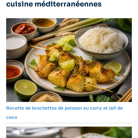
comme un plat à bijoux
cuisine méditerranéennes
bleu, un plat à bijoux ou
un plat à bijoux. Sa
polyvalence garantit qu'il
sera aimé et utilisé au
quotidien
Recette de brochettes de poisson au curry et lait de
coco