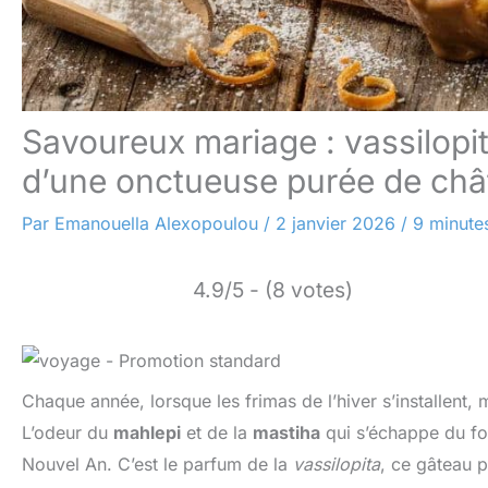
Savoureux mariage : vassilopi
d’une onctueuse purée de châ
Par
Emanouella Alexopoulou
/
2 janvier 2026
/
9 minutes
4.9/5 - (8 votes)
Chaque année, lorsque les frimas de l’hiver s’installen
L’odeur du
mahlepi
et de la
mastiha
qui s’échappe du fou
Nouvel An. C’est le parfum de la
vassilopita
, ce gâteau p