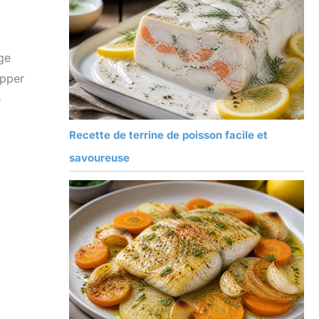
nge
opper
e
Recette de terrine de poisson facile et
savoureuse