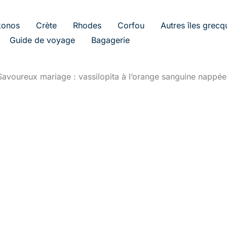
onos
Crète
Rhodes
Corfou
Autres îles grecq
Guide de voyage
Bagagerie
Savoureux mariage : vassilopita à l’orange sanguine nappé