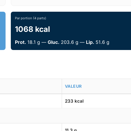
Par portion (4 parts)
1068 kcal
Prot.
18.1 g —
Gluc.
203.6 g —
Lip.
51.6 g
VALEUR
233 kcal
11.3 g