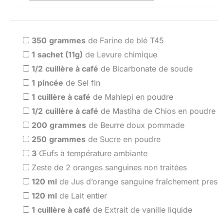
350
grammes
de Farine de blé T45
1
sachet (11g)
de Levure chimique
1/2
cuillère à café
de Bicarbonate de soude
1
pincée
de Sel fin
1
cuillère à café
de Mahlepi en poudre
1/2
cuillère à café
de Mastiha de Chios en poudre
200
grammes
de Beurre doux pommade
250
grammes
de Sucre en poudre
3
Œufs à température ambiante
Zeste de 2 oranges sanguines non traitées
120
ml
de Jus d’orange sanguine fraîchement pres
120
ml
de Lait entier
1
cuillère à café
de Extrait de vanille liquide