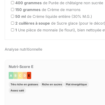
400
grammes
de Purée de châtaigne non sucrée
150
grammes
de Crème de marrons
50
ml
de Crème liquide entière (30% M.G.)
2
cuillères à soupe
de Sucre glace (pour le décor
1
Une pièce de monnaie (le flouri), bien nettoyée 
Analyse nutritionnelle
Nutri-Score E
A
B
C
D
E
Très riche en graisses
Riche en sucres
Plat énergétique
Assez salé