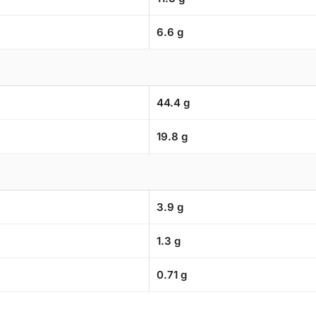
6.6 g
44.4 g
19.8 g
3.9 g
1.3 g
0.71 g