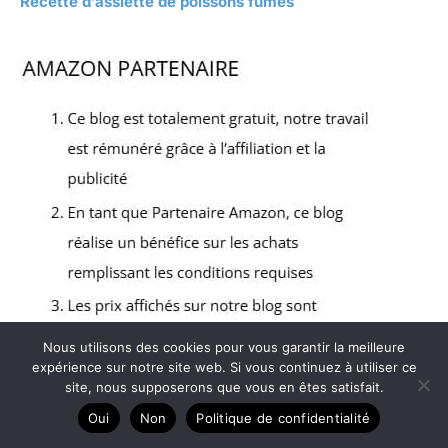
Recette d’assiette de poissons fumés
Nous utilisons des cookies pour vous garantir la meilleure
expérience sur notre site web. Si vous continuez à utiliser ce
site, nous supposerons que vous en êtes satisfait.
Oui
Non
Politique de confidentialité
Copyright © 2026 Grèce authentique - Partenaire Amazon