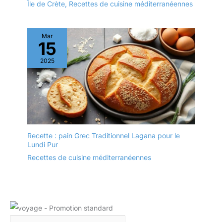
Île de Crète
,
Recettes de cuisine méditerranéennes
individuels de vaisselle
(grandes et petites
assiettes, assiettes de
service, grand plateau) et
Mar
15
un service combiné à
plusieurs pièces.
2025
Recette : pain Grec Traditionnel Lagana pour le
Lundi Pur
Recettes de cuisine méditerranéennes