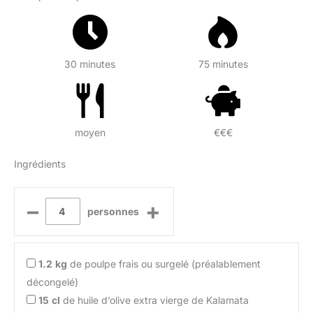
30 minutes
75 minutes
moyen
€€€
Ingrédients
–
+
personnes
1.2
kg
de poulpe frais ou surgelé (préalablement
décongelé)
15
cl
de huile d’olive extra vierge de Kalamata