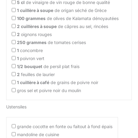
5
cl
de vinaigre de vin rouge de bonne qualité
1
cuillère à soupe
de origan séché de Grèce
100
grammes
de olives de Kalamata dénoyautées
2
cuillères à soupe
de câpres au sel, rincées
2
oignons rouges
250
grammes
de tomates cerises
1
concombre
1
poivron vert
1/2
bouquet
de persil plat frais
2
feuilles de laurier
1
cuillère à café
de grains de poivre noir
gros sel et poivre noir du moulin
Ustensiles
grande cocotte en fonte ou faitout à fond épais
mandoline de cuisine