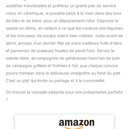
de sécurité, 1 panier
avec précision pour
rapide et efficace –
assiettes individuelles et préférez un grand plat de service
d'égouttage (avec fente
garantir un produit de
Tranchez directement
creux en céramique, si possible peint à la main dans des tons
pour les lames), 1
haute qualité qui reflète
sur une planche à
couvercle presseur, 7
de bleu et de blanc pour un dépaysement total. Disposez la
la passion et l'excellence
découper ou une
lames tranchantes en
de la tradition culinaire
salade en dôme, en veillant à ce que les couleurs des légumes
assiette, ou placez la
acier inoxydable, 1
sicilienne.
mandoline au-dessus
et les morceaux de poulpe soient bien visibles. Juste avant de
brosse de nettoyage
d'un bol.. Fruits et
servir, arrosez d’un dernier filet de votre meilleure huile d’olive
Matériau de Qualité
légumes sont coupés en
Alimentaire - Le coupe
et parsemez de quelques feuilles de persil frais. Servez la
quelques secondes :
oignon manuel est
salade tiède, accompagnée de généreuses tranches de pain
pour carottes, oignons,
fabriqué en PP de qualité
courgettes, tomates et
de campagne grillées et frottées à l’ail, que chaque convive
alimentaire et 420J2,
bien plus encore.
pourra tremper dans la délicieuse vinaigrette au fond du plat.
sans BPA, ce qui permet
Réduisez le temps de
C’est un plat qui invite au partage et à la convivialité.
de conserver des
préparation et facilitez la
ingrédients sains,
cuisine au quotidien
Où trouver la vaisselle adaptée pour une présentation parfaite
nutritifs et sûrs. Avec ce
Utilisation sûre et
coupe-légumes à
?
nettoyage facile – Son
mandoline, vous pouvez
design ergonomique
être sûr de préparer des
offre une prise en main
dîners sains, délicieux et
confortable et une
créatifs pour votre
utilisation simple, tout en