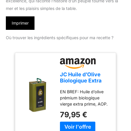
excellence, qui raconte l’histoire d’un peuple tourné vers la
mer et les plaisirs simples de la table.
Imprimer
Où trouver les ingrédients spécifiques pour ma recette ?
JC Huile d’Olive
Biologique Extra
Vierge - Kalamata
EN BREF: Huile d’olive
AOP en 3
prémium biologique
conteneur - 3l
vierge extra prime, AOP.
NOUVELLE RECOLTE:
79,95 €
Première pression à froid,
mise en bouteille de
variétés à partir d'olives