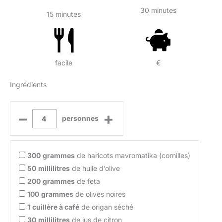
30 minutes
15 minutes
facile
€
Ingrédients
–
+
personnes
300
grammes
de haricots mavromatika (cornilles)
50
millilitres
de huile d’olive
200
grammes
de feta
100
grammes
de olives noires
1
cuillère à café
de origan séché
30
millilitres
de jus de citron