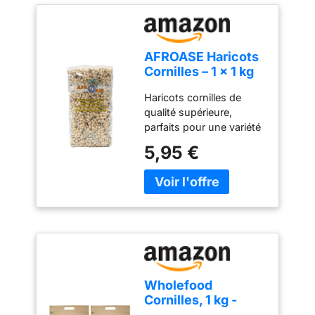
AFROASE Haricots
Cornilles – 1 x 1 kg
Haricots cornilles de
qualité supérieure,
parfaits pour une variété
de recettes
5,95 €
Légumineuses de qualité
supérieure pour un
usage domestique et
professionnel Idéal pour
ragoûts, salades et plats
traditionnels
Polyvalentes et adaptées
à une grande variété de
plats
Wholefood
Cornilles, 1 kg -
Sans OGM -