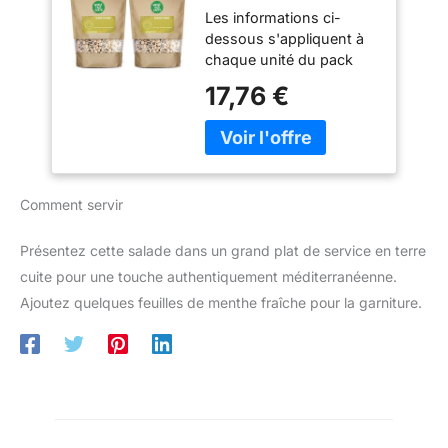
Les informations ci-
Naturelles - Riches
dessous s'appliquent à
en fibres - Riches
chaque unité du pack
en protéines (Lot
Bonne durée de
de 2)
17,76 €
conservation Facile à
combiner Ingrédient idéal
Comment servir
Présentez cette salade dans un grand plat de service en terre
cuite pour une touche authentiquement méditerranéenne.
Ajoutez quelques feuilles de menthe fraîche pour la garniture.