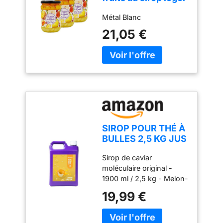
- pot 560g
Métal Blanc
21,05 €
SIROP POUR THÉ À
BULLES 2,5 KG JUS
DE MELON
Sirop de caviar
CONCENTRÉ
moléculaire original -
1900 ml / 2,5 kg - Melon-
sans colorants artificiels,
19,99 €
sans sirop de fructose-
glucose - pour
végétariens et