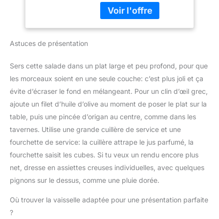
inoxydable de qualité
Oranges Agrumes,
chargées; Des matériaux
à sa conception adaptée
alimentaire, sûr et sans
Compatible Lave-
durables pour des
au lave-vaisselle, notre
odeur. Cela permet au
Vaisselle (Capacité
années de tranchage
presse-citron se nettoie
produit d'être utilisé en
: 450ML)
fiable, quel que soit
rapidement et facilement
Astuces de présentation
continu sans corroder
l’ingrédient
pour une utilisation
les aliments, ce qui le
toujours propre et
rend adapté à une
Sers cette salade dans un plat large et peu profond, pour que
hygiénique. 🍋 EN ACIER
utilisation à long terme.
les morceaux soient en une seule couche: c’est plus joli et ça
INOXYDABLE ET
【Taille Du Produit】Le
ANTROUILLE – Notre
évite d’écraser le fond en mélangeant. Pour un clin d’œil grec,
diamètre de ce presse
presse-citron vert est
ajoute un filet d’huile d’olive au moment de poser le plat sur la
agrumes inox est de 13,8
fabriqué en acier
cm et la hauteur est de
table, puis une pincée d’origan au centre, comme dans les
inoxydable de haute
11,5 cm. Le récipient
tavernes. Utilise une grande cuillère de service et une
qualité, résistant à la
contient 450 ml, ce qui
corrosion, pour garantir
fourchette de service: la cuillère attrape le jus parfumé, la
vous permet d'extraire
une longue durée de vie
fourchette saisit les cubes. Si tu veux un rendu encore plus
beaucoup de jus sans en
et une utilisation fiable.
perdre une goutte.
net, dresse en assiettes creuses individuelles, avec quelques
🍋 QUALITÉ SUPÉRIEURE
【Portable Et Léger】
pignons sur le dessus, comme une pluie dorée.
– Notre presse-agrumes
Convient pour les
est fabriqué à partir de
voyages, le camping ou
Où trouver la vaisselle adaptée pour une présentation parfaite
matériaux de qualité et
toute occasion où vous
?
soigneusement travaillé.
souhaitez faire du jus en