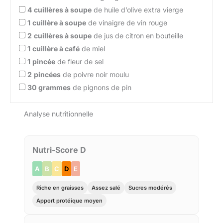
4
cuillères à soupe
de huile d’olive extra vierge
1
cuillère à soupe
de vinaigre de vin rouge
2
cuillères à soupe
de jus de citron en bouteille
1
cuillère à café
de miel
1
pincée
de fleur de sel
2
pincées
de poivre noir moulu
30
grammes
de pignons de pin
Analyse nutritionnelle
Nutri-Score D
A
B
C
D
E
Riche en graisses
Assez salé
Sucres modérés
Apport protéique moyen