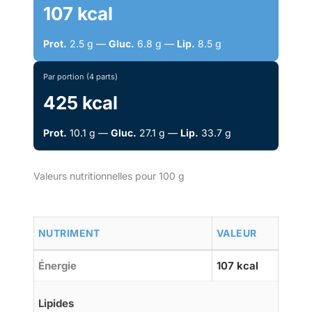
107 kcal
Prot.
2.5 g —
Gluc.
6.8 g —
Lip.
8.5 g
Par portion (4 parts)
425 kcal
Prot.
10.1 g —
Gluc.
27.1 g —
Lip.
33.7 g
Valeurs nutritionnelles pour 100 g
NUTRIMENT
VALEUR
Énergie
107 kcal
Lipides