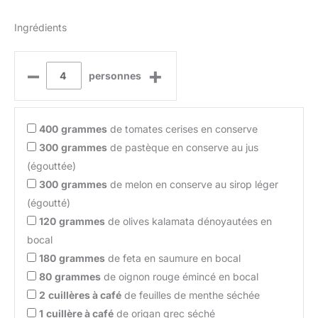
Ingrédients
–
+
personnes
400
grammes
de tomates cerises en conserve
300
grammes
de pastèque en conserve au jus
(égouttée)
300
grammes
de melon en conserve au sirop léger
(égoutté)
120
grammes
de olives kalamata dénoyautées en
bocal
180
grammes
de feta en saumure en bocal
80
grammes
de oignon rouge émincé en bocal
2
cuillères à café
de feuilles de menthe séchée
1
cuillère à café
de origan grec séché