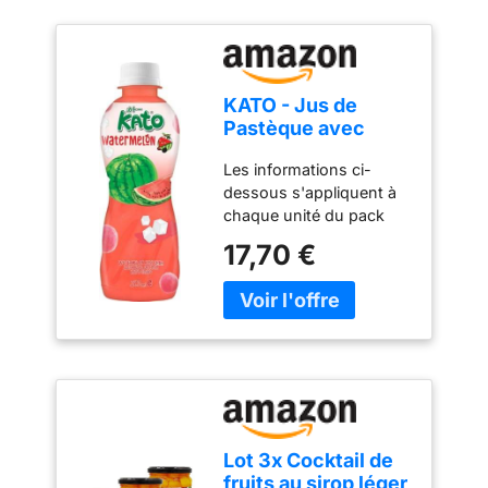
KATO - Jus de
Pastèque avec
Nata de Coco - 1 X
Les informations ci-
320 ML (Lot de 6)
dessous s'appliquent à
chaque unité du pack
Contient jusqu'à 25% de
17,70 €
jus de fruits Fibres
alimentaires de sources
naturelles Appréciez la
mastication avec la
délicieuse Nata de Coco
Tasy, Breezy et
beaucoup de goût de
raisin Contenu : 1 X 320
ML
Lot 3x Cocktail de
fruits au sirop léger