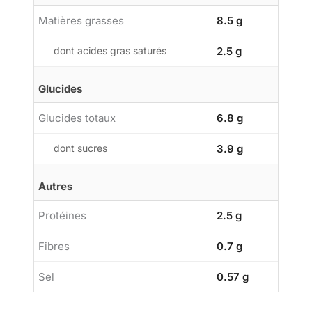
Matières grasses
8.5 g
dont acides gras saturés
2.5 g
Glucides
Glucides totaux
6.8 g
dont sucres
3.9 g
Autres
Protéines
2.5 g
Fibres
0.7 g
Sel
0.57 g