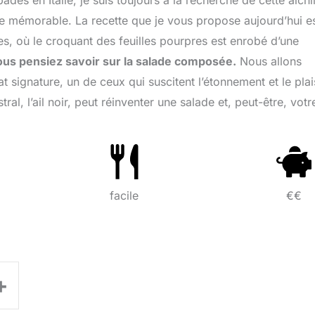
s en Italie, je suis toujours à la recherche de cette alch
e mémorable. La recette que je vous propose aujourd’hui es
tes, où le croquant des feuilles pourpres est enrobé d’une
ous pensiez savoir sur la salade composée.
Nous allons
 signature, un de ceux qui suscitent l’étonnement et le plais
, l’ail noir, peut réinventer une salade et, peut-être, votr
facile
€€
+