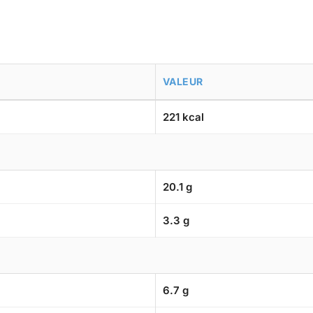
VALEUR
221 kcal
20.1 g
3.3 g
6.7 g