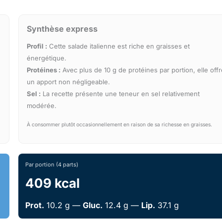
Synthèse express
Profil :
Cette salade italienne est riche en graisses et
énergétique.
Protéines :
Avec plus de 10 g de protéines par portion, elle offr
un apport non négligeable.
Sel :
La recette présente une teneur en sel relativement
modérée.
À consommer plutôt occasionnellement en raison de sa richesse en graisses.
Par portion (4 parts)
409 kcal
Prot.
10.2 g —
Gluc.
12.4 g —
Lip.
37.1 g