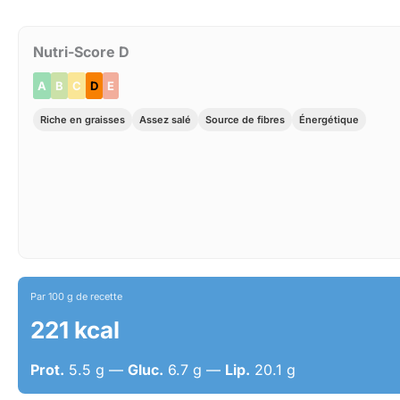
Nutri-Score D
A
B
C
D
E
Riche en graisses
Assez salé
Source de fibres
Énergétique
Par 100 g de recette
221 kcal
Prot.
5.5 g —
Gluc.
6.7 g —
Lip.
20.1 g