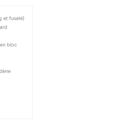
 et fuselé)
ard
en bloc
odène