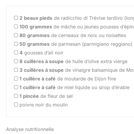
2
beaux pieds
de radicchio di Trévise tardivo (long
100
grammes
de mâche ou jeunes pousses d’épin
80
grammes
de cerneaux de noix ou noisettes
50
grammes
de parmesan (parmigiano reggiano) 
4
gousses d’ail noir
8
cuillères à soupe
de huile d’olive extra vierge
3
cuillères à soupe
de vinaigre balsamique de M
1
cuillère à café
de moutarde de Dijon fine
1
cuillère à café
de miel liquide ou sirop d’érable
1
pincée
de fleur de sel
poivre noir du moulin
Analyse nutritionnelle