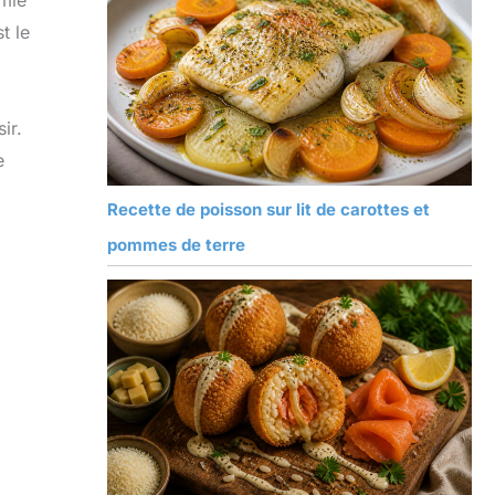
imie
t le
ir.
e
Recette de poisson sur lit de carottes et
pommes de terre