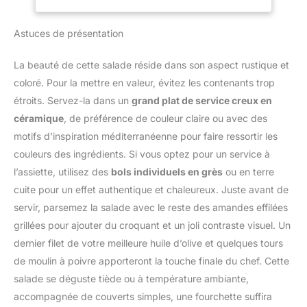
acier inoxydable &
couvercle anti-fuite. ✔
Astuces de présentation
Vinaigrette à emporter -
à la maison, en
déplacement et pour les
La beauté de cette salade réside dans son aspect rustique et
grands repas sur l'herbe.
coloré. Pour la mettre en valeur, évitez les contenants trop
Le bec verseur doseur de
étroits. Servez-la dans un
grand plat de service creux en
forme spéciale et le
céramique
, de préférence de couleur claire ou avec des
couvercle anti-fuite
assurent un dressage
motifs d’inspiration méditerranéenne pour faire ressortir les
précis et sans gouttes. ✔
couleurs des ingrédients. Si vous optez pour un service à
Tout simplement
l’assiette, utilisez des
bols individuels en grès
ou en terre
délicieux - La graduation
cuite pour un effet authentique et chaleureux. Juste avant de
intégrée permet de
mesurer
servir, parsemez la salade avec le reste des amandes effilées
directement.Pour vous
grillées pour ajouter du croquant et un joli contraste visuel. Un
stimuler, 4 délicieuses
dernier filet de votre meilleure huile d’olive et quelques tours
recettes sont imprimées.
de moulin à poivre apporteront la touche finale du chef. Cette
L'accessoire de mélange
salade se déguste tiède ou à température ambiante,
supplémentaire permet
en outre d'obtenir des
accompagnée de couverts simples, une fourchette suffira