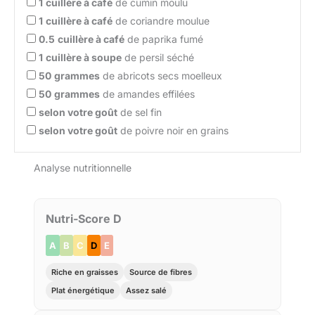
1
cuillère à café
de cumin moulu
1
cuillère à café
de coriandre moulue
0.5
cuillère à café
de paprika fumé
1
cuillère à soupe
de persil séché
50
grammes
de abricots secs moelleux
50
grammes
de amandes effilées
selon votre goût
de sel fin
selon votre goût
de poivre noir en grains
Analyse nutritionnelle
Nutri-Score D
A
B
C
D
E
Riche en graisses
Source de fibres
Plat énergétique
Assez salé