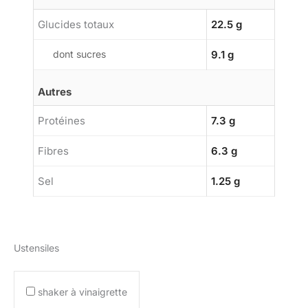
Glucides totaux
22.5 g
dont sucres
9.1 g
Autres
Protéines
7.3 g
Fibres
6.3 g
Sel
1.25 g
Ustensiles
shaker à vinaigrette