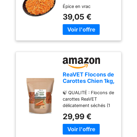
déshydratées
Épice en vrac
végétales 20 g –
4,9 kg Daucus
39,05 €
carota (900 g)
ReaVET Flocons de
Carottes Chien 1kg,
Flocons de
🍃 QUALITÉ : Flocons de
légumes Chiens
carottes ReaVET
sans céréales, Barf
délicatement séchés (1
additif Chien
kg) - riches en protéines
29,99 €
et en fibres. Une bonne
source de glucides
lorsqu'il est nourri avec