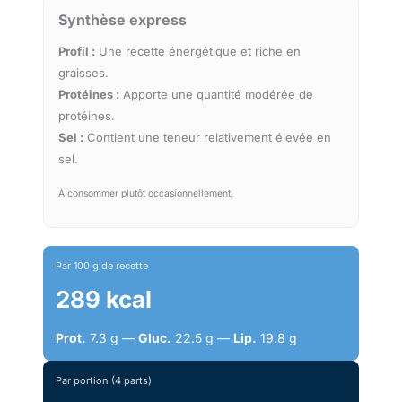
Synthèse express
Profil :
Une recette énergétique et riche en
graisses.
Protéines :
Apporte une quantité modérée de
protéines.
Sel :
Contient une teneur relativement élevée en
sel.
À consommer plutôt occasionnellement.
Par 100 g de recette
289 kcal
Prot.
7.3 g —
Gluc.
22.5 g —
Lip.
19.8 g
Par portion (4 parts)