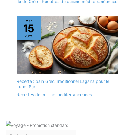
Île de Crète
,
Recettes de cuisine méditerranéennes
quelle cuisine ou salle à
manger. 【Entretien
après-vente
Mar
phénoménal】Si l'article
15
que vous avez reçu ne
2025
peut pas être à la
hauteur de vos normes,
n'hésitez pas à nous
contacter. Et nous
organiserons le
remplacement pour vous
assurer d'obtenir les
Recette : pain Grec Traditionnel Lagana pour le
porducts de haute
Lundi Pur
qualité que vous avez
payés. Nous sommes
Recettes de cuisine méditerranéennes
également heureux
d'émettre un
remboursement si c'est
demandé, nous
promettons que nous ne
laisserons pas notre