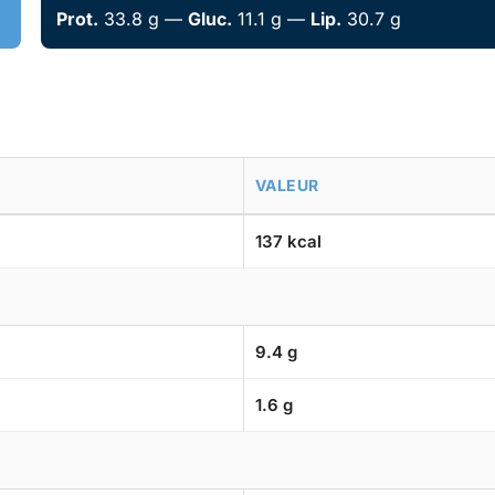
Prot.
33.8 g —
Gluc.
11.1 g —
Lip.
30.7 g
VALEUR
137 kcal
9.4 g
1.6 g