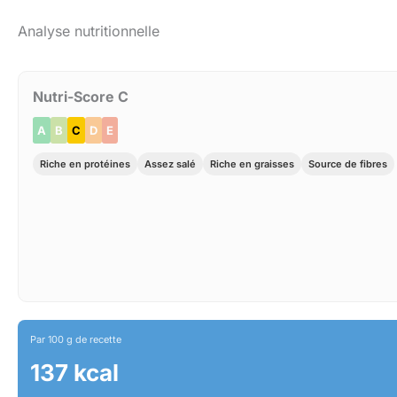
Analyse nutritionnelle
Nutri-Score C
A
B
C
D
E
Riche en protéines
Assez salé
Riche en graisses
Source de fibres
Par 100 g de recette
137 kcal