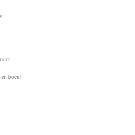
ce
oudre
 en bocal
l