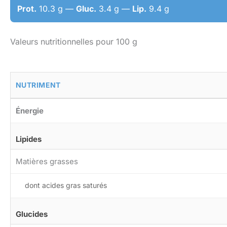
Prot.
10.3 g —
Gluc.
3.4 g —
Lip.
9.4 g
Valeurs nutritionnelles pour 100 g
NUTRIMENT
Énergie
Lipides
Matières grasses
dont acides gras saturés
Glucides