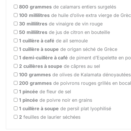
800
grammes
de calamars entiers surgelés
100
millilitres
de huile d’olive extra vierge de Grè
30
millilitres
de vinaigre de vin rouge
50
millilitres
de jus de citron en bouteille
1
cuillère à café
de ail semoule
1
cuillère à soupe
de origan séché de Grèce
1
demi-cuillère à café
de piment d’Espelette en p
2
cuillères à soupe
de câpres au sel
100
grammes
de olives de Kalamata dénoyautées
200
grammes
de poivrons rouges grillés en boca
1
pincée
de fleur de sel
1
pincée
de poivre noir en grains
1
cuillère à soupe
de persil plat lyophilisé
2
feuilles de laurier séchées