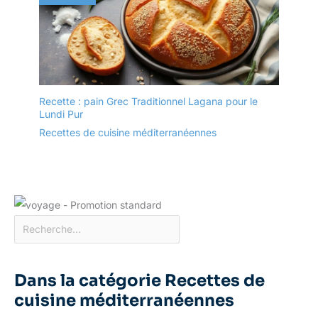
assortis est une idée de
hauteur de vos normes,
cadeau de maison idéale
n'hésitez pas à nous
pour un housewarming,
contacter. Et nous
un mariage ou Noël.
organiserons le
Emballés dans un joli
remplacement pour vous
carton, ils sont aussi
assurer d'obtenir les
pratiques que décoratifs,
Recette : pain Grec Traditionnel Lagana pour le
porducts de haute
raviront tous les
Lundi Pur
qualité que vous avez
amateurs de décoration
payés. Nous sommes
Recettes de cuisine méditerranéennes
et de gastronomie.
également heureux
d'émettre un
remboursement si c'est
demandé, nous
promettons que nous ne
laisserons pas notre
client subir de pertes.
Dans la catégorie Recettes de
cuisine méditerranéennes