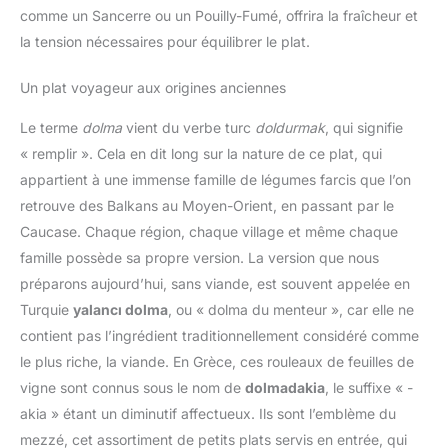
comme un Sancerre ou un Pouilly-Fumé, offrira la fraîcheur et
la tension nécessaires pour équilibrer le plat.
Un plat voyageur aux origines anciennes
Le terme
dolma
vient du verbe turc
doldurmak
, qui signifie
« remplir ». Cela en dit long sur la nature de ce plat, qui
appartient à une immense famille de légumes farcis que l’on
retrouve des Balkans au Moyen-Orient, en passant par le
Caucase. Chaque région, chaque village et même chaque
famille possède sa propre version. La version que nous
préparons aujourd’hui, sans viande, est souvent appelée en
Turquie
yalancı dolma
, ou « dolma du menteur », car elle ne
contient pas l’ingrédient traditionnellement considéré comme
le plus riche, la viande. En Grèce, ces rouleaux de feuilles de
vigne sont connus sous le nom de
dolmadakia
, le suffixe « -
akia » étant un diminutif affectueux. Ils sont l’emblème du
mezzé, cet assortiment de petits plats servis en entrée, qui