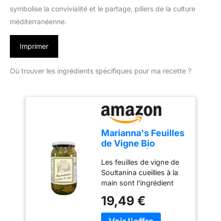
symbolise la convivialité et le partage, piliers de la culture
méditerranéenne.
Imprimer
Où trouver les ingrédients spécifiques pour ma recette ?
Marianna's Feuilles
de Vigne Bio
Grecques | Env. 120
Les feuilles de vigne de
Feuilles | 400g
Soultanina cueillies à la
main sont l'ingrédient
principal du meze grec
19,49 €
traditionnel
"Dolmadakia".