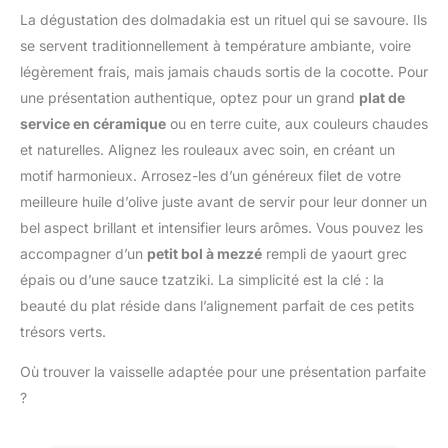
casserole, ce qui permet
tri manuel for garantir
facile, tandis que le
La dégustation des dolmadakia est un rituel qui se savoure. Ils
de conserver les aliments
que chaque noix est fine,
design compatible lave-
se servent traditionnellement à température ambiante, voire
avec un taux d'humidité
dodue, fraîche et de la
vaisselle (sauf couvercle)
adéquat, un meilleur
légèrement frais, mais jamais chauds sortis de la cocotte. Pour
plus haute qualité.
offre une praticité ultime
goût et un mode de vie
une présentation authentique, optez pour un grand
plat de
RÉSULTATS
plus sain. Aide de cuisine
SAVOUREUX: le
service en céramique
ou en terre cuite, aux couleurs chaudes
multifonctionnelle :
couvercle de
et naturelles. Alignez les rouleaux avec soin, en créant un
Topbooc cocotte en
condensation promet
fonte convient aux
motif harmonieux. Arrosez-les d’un généreux filet de votre
des aliments tendres,
cuisinières à gaz,
meilleure huile d’olive juste avant de servir pour leur donner un
moelleux et juteux,
électriques,
bel aspect brillant et intensifier leurs arômes. Vous pouvez les
tandis que la base
vitrocéramiques et à
épaisse assure une
accompagner d’un
petit bol à mezzé
rempli de yaourt grec
induction (elle ne
cuisson uniforme
épais ou d’une sauce tzatziki. La simplicité est la clé : la
convient pas aux fours à
POLYVALENCE:
micro-ondes). Une seule
beauté du plat réside dans l’alignement parfait de ces petits
ustensile parfait pour
cocotte suffit pour faire
trésors verts.
réaliser une multitude de
frire un steak, préparer
recettes, telles que des
une soupe, griller du
Où trouver la vaisselle adaptée pour une présentation parfaite
ragoûts, des plats rôtis,
pain, etc. Il s'agit
des pâtes, des currys de
?
véritablement d'une
légumes et bien plus
cocotte en fonte émaillée
RECETTES
multifonctionnelle. Facile