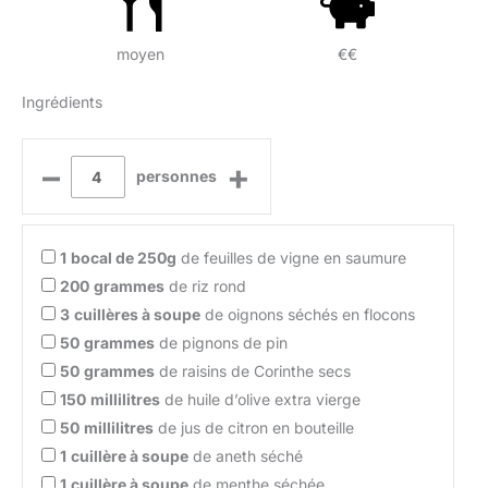
moyen
€€
Ingrédients
–
+
personnes
1
bocal de 250g
de feuilles de vigne en saumure
200
grammes
de riz rond
3
cuillères à soupe
de oignons séchés en flocons
50
grammes
de pignons de pin
50
grammes
de raisins de Corinthe secs
150
millilitres
de huile d’olive extra vierge
50
millilitres
de jus de citron en bouteille
1
cuillère à soupe
de aneth séché
1
cuillère à soupe
de menthe séchée