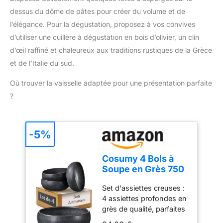
un nettoyage facilité
que leur surface
dessus du dôme de pâtes pour créer du volume et de
COMPATIBLE TOUS
intérieure lisse garantit
l’élégance. Pour la dégustation, proposez à vos convives
FEUX DONT INDUCTION
une expérience de
: compatible avec
d’utiliser une cuillère à dégustation en bois d’olivier, un clin
cuisson sans accrocs.
plaques de cuisson gaz,
d’œil raffiné et chaleureux aux traditions rustiques de la Grèce
Leur finition satinée poli
électrique,
brossé ajoute une
et de l’Italie du sud.
vitrocéramique et
touche d'élégance à
induction ECOLOGIQUE :
toute cuisine. TOUS
Où trouver la vaisselle adaptée pour une présentation parfaite
produit recyclable Tefal,
FEUX : Les ustensiles de
?
N°1 mondial des articles
la gamme PRIM'APPETY
culinaires ; Source :
De Buyer conviennent à
Euromonitor
tous les types de feux,
International Limited ;
-5%
dont l'induction.
édition Home and
ENTRETIEN : Passe au
Garden 2019, valeur de la
lave-vaisselle. Un
Cosumy 4 Bols à
marque en magasin
polissage occasionnel
Soupe en Grès 750
(RSP), données 2018
avec de la pâte à polir
ml – Assiette
spéciale inox peut être
Set d'assiettes creuses :
Creuse – Petit
employée afin de lui
4 assiettes profondes en
Déjeuner
redonner son éclat.
grès de qualité, parfaites
pour les pâtes,