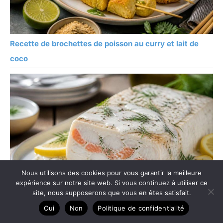
maintenir votre cuillère
robuste et élégante,
nous vous
recommandons de les
Recette de brochettes de poisson au curry et lait de
laver légèrement à l'eau
tiède avec une quantité
coco
minimale voire meme
sans détergent puis de la
sécher immédiatement.
Ne jamais passer pas au
lave-vaisselle!
Nous utilisons des cookies pour vous garantir la meilleure
expérience sur notre site web. Si vous continuez à utiliser ce
site, nous supposerons que vous en êtes satisfait.
Oui
Non
Politique de confidentialité
Recette de terrine de poisson facile et savoureuse