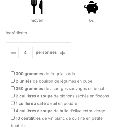
moyen
€€
Ingrédients
–
+
personnes
300
grammes
de fregola sarda
2
unités
de bouillon de légumes en cube
350
grammes
de asperges sauvages en bocal
2
cuillères à soupe
de oignons séchés en flocons
1
cuillère à café
de ail en poudre
4
cuillères à soupe
de huile d’olive extra vierge
10
centilitres
de vin blanc de cuisine en petite
bouteille