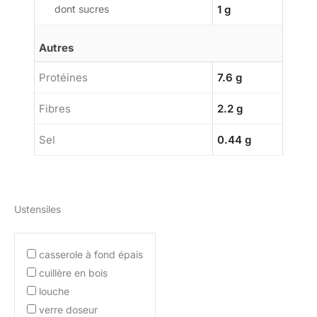
dont sucres
1 g
Autres
Protéines
7.6 g
Fibres
2.2 g
Sel
0.44 g
Ustensiles
casserole à fond épais
cuillère en bois
louche
verre doseur