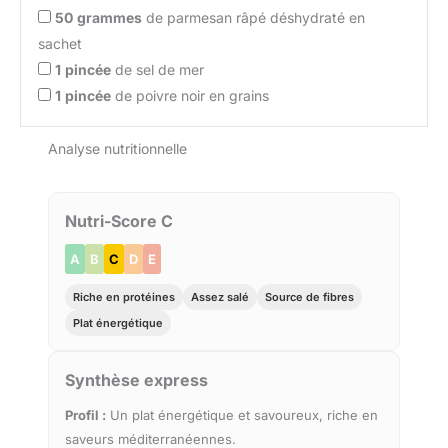
50
grammes
de parmesan râpé déshydraté en
sachet
1
pincée
de sel de mer
1
pincée
de poivre noir en grains
Analyse nutritionnelle
Nutri-Score C
A
B
C
D
E
Riche en protéines
Assez salé
Source de fibres
Plat énergétique
Synthèse express
Profil :
Un plat énergétique et savoureux, riche en
saveurs méditerranéennes.