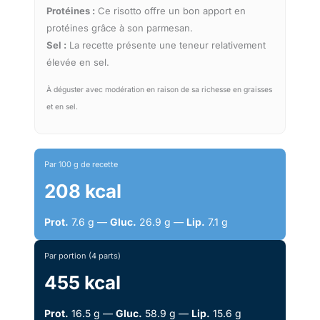
Protéines :
Ce risotto offre un bon apport en
protéines grâce à son parmesan.
Sel :
La recette présente une teneur relativement
élevée en sel.
À déguster avec modération en raison de sa richesse en graisses
et en sel.
Par 100 g de recette
208 kcal
Prot.
7.6 g —
Gluc.
26.9 g —
Lip.
7.1 g
Par portion (4 parts)
455 kcal
Prot.
16.5 g —
Gluc.
58.9 g —
Lip.
15.6 g