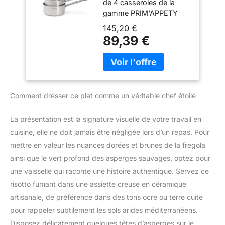
de 4 casseroles de la
Inox 18/10 de
parfaite et poignée
gamme PRIM'APPETY
Qualité
bakelite qui reste froide
est parfait pour s'équiper
Professionnelle,
145,20 €
même pendant la
avec la qualité
Fond Magnétique
89,39 €
cuisson RESULTATS DE
profesionnelle De Buyer.
Épais pour Cuisson
CUISSON PARFAITS : la
ROBUSTESSE ET
Maîtrisée, Tous
base induction garantit
DURABILITÉ : Dotée
Feux + Four,
une diffusion homogène
d'anses tubes en inox
Finition Poli Brossé
de la chaleur pour de
soudées par points
délicieux résultats de
Comment dresser ce plat comme un véritable chef étoilé
multiples, la gamme
cuisson GRADUATIONS
PRIM'APPETY offre une
INTERIEURES : pour un
prise en main solide et
La présentation est la signature visuelle de votre travail en
dosage facile, précis et
confortable, tandis que
cuisine, elle ne doit jamais être négligée lors d’un repas. Pour
intuitif COUVERCLE
sa surface intérieure lisse
VERRE AVEC ORIFICE
mettre en valeur les nuances dorées et brunes de la fregola
facilite la préparation des
D'EVACUATION DE LA
ainsi que le vert profond des asperges sauvages, optez pour
plats. DESIGN
VAPEUR : pour une
ERGONOMIQUE : Dotées
une vaisselle qui raconte une histoire authentique. Servez ce
cuisson facile et sûre qui
d'anses tubes en inox
risotto fumant dans une assiette creuse en céramique
préserve la saveur et
soudées par points
l'humidité de vos
artisanale, de préférence dans des tons ocre ou terre cuite
multiples, ces casseroles
ingrédients COMPATIBLE
pour rappeler subtilement les sols arides méditerranéens.
offrent une prise en main
LAVE-VAISSELLE : pour
Disposez délicatement quelques têtes d’asperges sur le
aisée et agréable, tandis