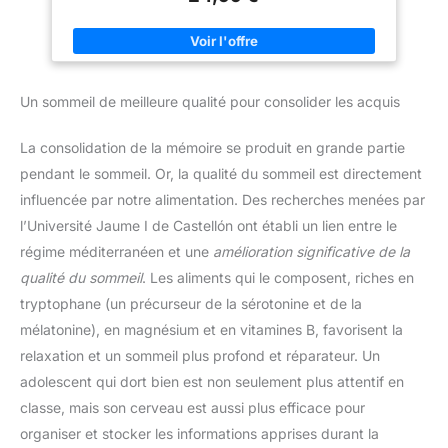
est l'ingrédient versatile par
arôme semblable au massepain, nos amandes-bio sont bonnes
excellence, pour ajouter du
tant pour les croquer en état pur, ainsi que de les mettre dans
croquant à vos plats préférés,
des céréales et dans d’autres préparations diverses. Selon la
elle est l'ingrédient idéal pour
recette, vous pouvez à votre choix couper en détail ou moudre
sublimer toutes vos recettes.
les amandes en état convenable pour la torréfaction et la
🇫🇷 ☀️ MARQUE FRANCAISE -
cuisson. NOTRE CONSEIL | Vous voulez éliminer la peau des
SUN est une PME familiale
Un sommeil de meilleure qualité pour consolider les acquis
amandes sans les chauffer ? Cela pourra se faire de la
indépendante, spécialiste des
meilleure façon quand vous mettez les amandes dans un bol,
fruits secs depuis plus de 40
versez-y de l’eau froide et laissez-les ainsi tremper toute la
ans. Convivialité, plaisir, et goût
La consolidation de la mémoire se produit en grande partie
nuit. Ensuite, vous pouvez éliminer la peau maronne à l’aide
des produits naturels sont notre
d’un couteau. DÉCOUVREZ | La famille exclusive de produits
métier ! Nourris d’un soleil
pendant le sommeil. Or, la qualité du sommeil est directement
biologiques Biojoy, élaborée à partir d’ingrédients
généreux, nos produits sont
soigneusement sélectionnés provenant de plus de 60 pays à
influencée par notre alimentation. Des recherches menées par
soigneusement sourcés à
travers le monde.
travers le monde et emballés
l’Université Jaume I de Castellón ont établi un lien entre le
dans nos ateliers en France,
près de Marseille (13).
régime méditerranéen et une
amélioration significative de la
qualité du sommeil
. Les aliments qui le composent, riches en
tryptophane (un précurseur de la sérotonine et de la
mélatonine), en magnésium et en vitamines B, favorisent la
relaxation et un sommeil plus profond et réparateur. Un
adolescent qui dort bien est non seulement plus attentif en
classe, mais son cerveau est aussi plus efficace pour
organiser et stocker les informations apprises durant la