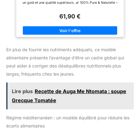
un goût et une qualité supérieurs. 🌿 100% Pure & Naturelle –
Sans additifs, sans conservateurs – uniquement une huile
d’olive riche en polyphénols et en antioxydants. 🏆 Qualité
61,90 €
Récompensée – Produite selon des méthodes traditionnelles
pour un équilibre exceptionnel entre des notes fruitées, amères
et poivrées. 🍽 Parfaite pour Tous Vos Plats – Idéale pour les
salades, les trempettes, l’assaisonnement et sublimer vos
recettes méditerranéennes préférées. 🌍 Récoltée de Manière
Durable – Issue d’oliveraies familiales et produite de manière
éthique et respectueuse de l’environnement.
En plus de fournir les nutriments adéquats, ce modèle
alimentaire présente l’avantage d’être un cadre global qui
peut aider à corriger des déséquilibres nutritionnels plus
larges, fréquents chez les jeunes.
Lire plus
Recette de Auga Me Ntomata : soupe
Grecque Tomatée
Régime méditerranéen : un modèle équilibré pour réduire les
écarts alimentaires