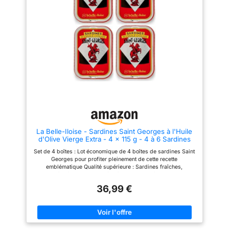
% traçable. Saupiquet s'engage
Alliance de poisson de qualité
à fournir à chacun les données
et de recettes savoureuses pour
relatives à l'origine du poisson
ravir tous les palais. 🛠️
et aux méthodes de pêche
Fabrication artisanale et
utilisées depuis le site web
moderne : Méthodes
Saupiquet. ADOPTER ET
traditionnelles et procédés
PROMOUVOIR UNE
innovants pour garantir goût,
ALIMENTATION SAINE : ces
fraîcheur et authenticité.
filets de sardines en boîte sont
préparés avec soin, sans ajout
de conservateurs, sans
colorants, ni arômes artificiels.
Naturellement riches en Oméga
3. LA TOUCHE SAUPIQUET :
c'est une touche de créativité et
de passion, pour le poisson,
pour son goût et pour votre
La Belle-Iloise - Sardines Saint Georges à l'Huile
plaisir. Une manière unique de
d'Olive Vierge Extra - 4 x 115 g - 4 à 6 Sardines
cuisiner depuis 1877 avec le
par Boîte - Lot de 4 Boîtes
souci du détail. Un engagement
Set de 4 boîtes : Lot économique de 4 boîtes de sardines Saint
responsable et durable sur terre
Georges pour profiter pleinement de cette recette
comme en mer.
emblématique Qualité supérieure : Sardines fraîches,
travaillées à la main, alignées à blanc et confites dans une
huile d'olive vierge extra fruitée pour des saveurs magnifiées
36,99 €
Riche en nutriments : Source naturelle d'oméga-3, de vitamine
D, de calcium et de phosphore, pour allier plaisir gustatif et
bienfaits nutritionnels Recette historique de 1932 : Sardines
emblématiques de la belle-iloise, dans leur boîte rouge et
jaune, préparées selon un savoir-faire artisanal transmis
depuis 90 ans Contenu généreux : Poids net 4 x 115 gr, Poids