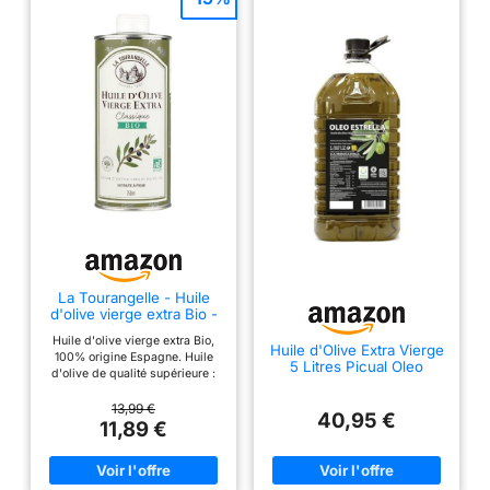
La Tourangelle - Huile
d'olive vierge extra Bio -
Extraite à froid - 750ml
Huile d'olive vierge extra Bio,
Huile d'Olive Extra Vierge
100% origine Espagne. Huile
5 Litres Picual Oleo
d'olive de qualité supérieure :
Estrella
les olives sont pressées à froid
par procédés mécaniques pour
13,99 €
40,95 €
en conserver toutes les
11,89 €
propriétés nutritionnelles.
L'huile d'olive La Tourangelle a
reçu le prix Bien Manger 2025
et le prix Marmiton 2024 pour