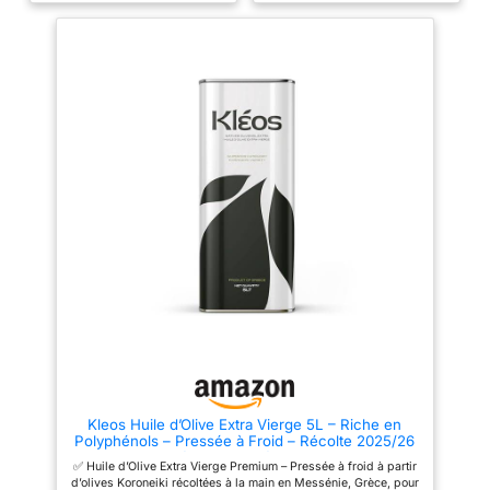
sa production biologique et sa
richesse aromatique. L'huile
d'olive La Tourangelle a reçu le
prix Bien Manger 2025 et le prix
Marmiton 2024 pour sa
production biologique et sa
richesse aromatique. Huile
d'olive issue d'une agriculture
100% Biologique & durable.
Conditionnée dans un bidon en
métal recyclable qui protège
l'huile d'olive de l'oxydation de
la lumière et préserve ainsi ses
qualités gustatives &
nutritionnelles.
Kleos Huile d’Olive Extra Vierge 5L – Riche en
Polyphénols – Pressée à Froid – Récolte 2025/26
– Origine Grèce – Qualité Premium – DDM
✅ Huile d’Olive Extra Vierge Premium – Pressée à froid à partir
31/07/2027
d’olives Koroneiki récoltées à la main en Messénie, Grèce, pour