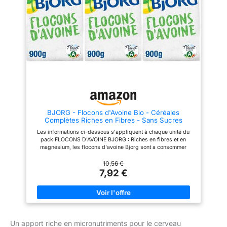
une matière renouvelable, et
recyclable, et présente une
présente une taille réduite
taille réduite pour limiter son
COMMENT SAVOURER CES
impact sur l'environnement
CÉRÉALES BIO ? : Ces flocons
COMMENT SAVOURER CES
d'avoine se dégustent en les
CEREALES BIO ? : Ces flocons
mélangeant avec une boisson
d'avoine se dégustent en les
végétale, agrémentés ou non de
mélangeant avec une boisson
fruits frais ou secs; Ils peuvent
végétale, agrémentés ou non de
aussi être incorporés dans un
fruits frais ou secs. Ils peuvent
dessert ou un smoothie BIO ET
aussi être incorporés dans un
VÉGÉTALE DEPUIS TOUJOURS :
dessert ou un smoothie BIO ET
Pionnière du bio grand public
VÉGÉTALE DEPUIS TOUJOURS :
depuis 1988, Bjorg propose
Pionnière du bio grand public
des alternatives végétales et
depuis 1988, Bjorg propose
BJORG - Flocons d'Avoine Bio - Céréales
gourmandes aux aliments
des alternatives végétales et
Complètes Riches en Fibres - Sans Sucres
traditionnels, pour vous régaler
gourmandes aux aliments
Ajoutés - 900 g (Lot de 3)
tout en augmentant la part de
traditionnels, pour vous régaler
Les informations ci-dessous s'appliquent à chaque unité du
végétal dans vos repas
tout en augmentant la part de
pack FLOCONS D'AVOINE BJORG : Riches en fibres et en
végétal dans vos repas
magnésium, les flocons d'avoine Bjorg sont a consommer
seuls ou dans une recette de votre choix, au petit déjeuner, au
goûter ou à tout moment de la journée LES ATOUTS DE CES
10,56 €
FLOCONS D'AVOINE : 100 Percentage Bio, ce produit est
7,92 €
élaboré à partir de céréales complètes issues de l'agriculture
biologique, sans sucres ajoutés en dehors de ceux
naturellement présents dans l'avoine EMBALLAGE Pratique :
Fabriqué en Allemagne, l'emballage de ce muesli est conçu à
partir de 50 Percentage de canne à sucre, une matière
renouvelable, et présente une taille réduite COMMENT
Un apport riche en micronutriments pour le cerveau
SAVOURER CES CÉRÉALES BIO ? : Ces flocons d'avoine se