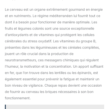
dégustent en les mélangeant avec une boisson végétale,
agrémentés ou non de fruits frais ou secs; Ils peuvent aussi
Le cerveau est un organe extrêmement gourmand en énergie
être incorporés dans un dessert ou un smoothie BIO ET
VÉGÉTALE DEPUIS TOUJOURS : Pionnière du bio grand public
et en nutriments. Le régime méditerranéen lui fournit tout ce
depuis 1988, Bjorg propose des alternatives végétales et
gourmandes aux aliments traditionnels, pour vous régaler tout
dont il a besoin pour fonctionner de manière optimale. Les
en augmentant la part de végétal dans vos repas
fruits et légumes colorés sont une source exceptionnelle
d’antioxydants et de vitamines qui protègent les cellules
cérébrales du stress oxydatif. Les vitamines du groupe B,
présentes dans les légumineuses et les céréales complètes,
jouent un rôle crucial dans la production de
neurotransmetteurs, ces messagers chimiques qui régulent
l’humeur, la motivation et la concentration. Un apport suffisant
en fer, que l’on trouve dans les lentilles ou les épinards, est
également essentiel pour prévenir la fatigue et maintenir un
bon niveau de vigilance. Chaque repas devient une occasion
de fournir au cerveau les briques nécessaires à son bon
fonctionnement.