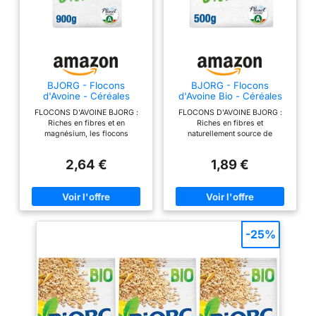
BJORG - Flocons
BJORG - Flocons
d'Avoine - Céréales
d'Avoine Bio - Céréales
Complètes - Bio - 900 g
Complètes - Bio - 500 g
FLOCONS D'AVOINE BJORG :
FLOCONS D'AVOINE BJORG :
Riches en fibres et en
Riches en fibres et
magnésium, les flocons
naturellement source de
d'avoine Bjorg sont a
magnésium, les flocons
consommer seuls ou dans une
d'avoine Bjorg sont parfaits
2,64 €
1,89 €
recette de votre choix, au petit
pour consommer seuls ou dans
déjeuner, au goûter ou à tout
une recette de votre choix, au
moment de la journée LES
petit déjeuner, au goûter ou à
ATOUTS DE CES FLOCONS
tout moment de la journée LES
D'AVOINE : 100 Percentage Bio,
ATOUTS DE CES FLOCONS
ce produit est élaboré à partir
D'AVOINE : 100 % Bio, ce
de céréales complètes issues
produit est élaboré à partir de
-25%
de l'agriculture biologique,
céréales complètes issues de
sans sucres ajoutés en dehors
l'agriculture biologique, sans
de ceux naturellement présents
sucres ajoutés en dehors de
dans l'avoine EMBALLAGE
ceux naturellement présents
Pratique : Fabriqué en
dans l'avoine EMBALLAGE
Allemagne, l'emballage de ce
ÉCORESPONSABLE : Fabriqué
muesli est conçu à partir de 50
en Allemagne, l'emballage de
Percentage de canne à sucre,
ces céréales est 100%