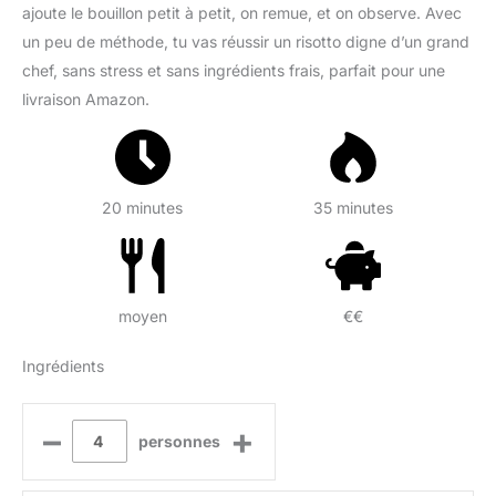
ajoute le bouillon petit à petit, on remue, et on observe. Avec
un peu de méthode, tu vas réussir un risotto digne d’un grand
chef, sans stress et sans ingrédients frais, parfait pour une
livraison Amazon.
20 minutes
35 minutes
moyen
€€
Ingrédients
–
+
personnes