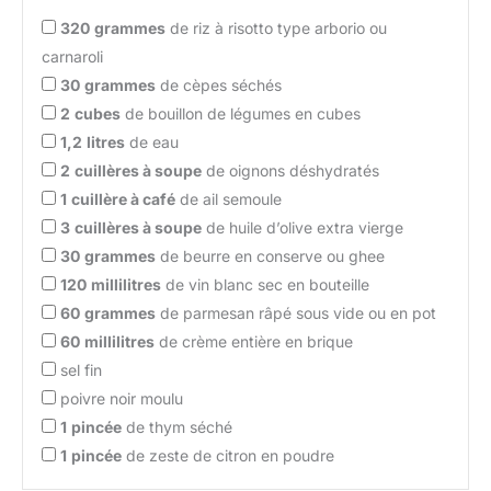
320
grammes
de riz à risotto type arborio ou
carnaroli
30
grammes
de cèpes séchés
2
cubes
de bouillon de légumes en cubes
1,2
litres
de eau
2
cuillères à soupe
de oignons déshydratés
1
cuillère à café
de ail semoule
3
cuillères à soupe
de huile d’olive extra vierge
30
grammes
de beurre en conserve ou ghee
120
millilitres
de vin blanc sec en bouteille
60
grammes
de parmesan râpé sous vide ou en pot
60
millilitres
de crème entière en brique
sel fin
poivre noir moulu
1
pincée
de thym séché
1
pincée
de zeste de citron en poudre