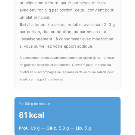
principalement fourni par le parmesan et le riz,
avec environ 9 g par portion, ce qui convient pour
un plat principal.
Sel :
La teneur en sel est notable, avoisinant 2, 3 g
par portion, due au bouillon, au parmesan et à
l'assaisonnement : à consommer avec modération
si vous surveillez votre apport sodique.
À consommer plutôt occasionnellement en raison de sa richesse
en graisses saturées et en calories. Convient pour un repas du
quotidien si accompagné de légumes verts ou d'une salade pour
équilibrer l'apport nutritionnel.
Par 100 g de recette
81 kcal
Prot.
1.9 g —
Gluc.
5.8 g —
Lip.
5 g