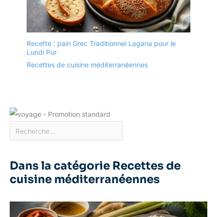
【Polyvalent】Ces bols à
soupe UNICASA sont
sûrs pour le micro-
ondes, le four, le lave-
Recette : pain Grec Traditionnel Lagana pour le
vaisselle et le
Lundi Pur
réfrigérateur. Que vous
Recettes de cuisine méditerranéennes
souhaitiez réchauffer,
cuire ou conserver des
aliments, ils répondent
facilement à vos besoins
culinaires.
Dans la catégorie Recettes de
cuisine méditerranéennes