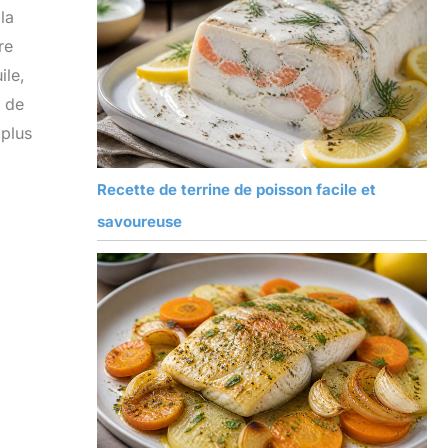
la
re
ile,
u de
 plus
Recette de terrine de poisson facile et
savoureuse