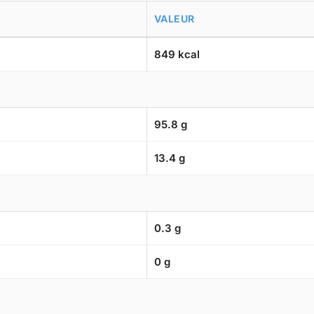
VALEUR
849 kcal
95.8 g
13.4 g
0.3 g
0 g