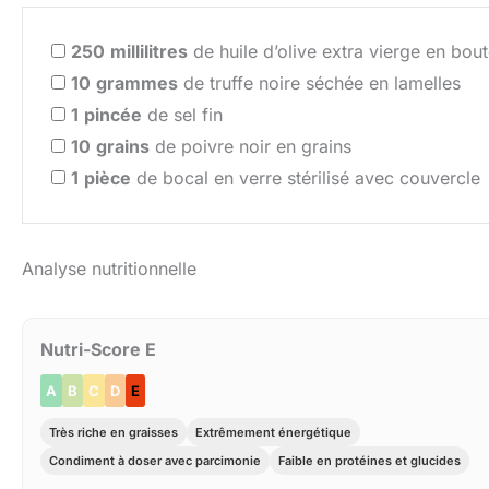
250
millilitres
de huile d’olive extra vierge en boute
10
grammes
de truffe noire séchée en lamelles
1
pincée
de sel fin
10
grains
de poivre noir en grains
1
pièce
de bocal en verre stérilisé avec couvercle
Analyse nutritionnelle
Nutri-Score E
A
B
C
D
E
Très riche en graisses
Extrêmement énergétique
Condiment à doser avec parcimonie
Faible en protéines et glucides