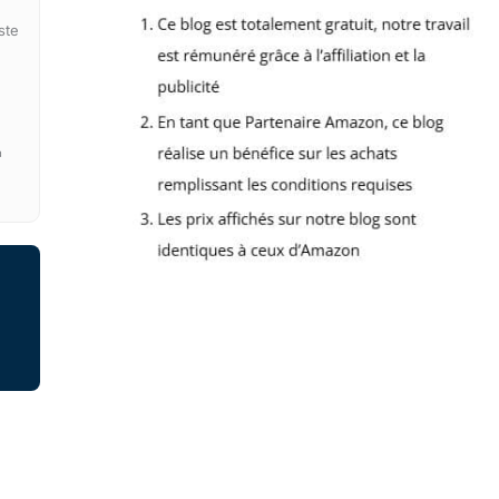
ste
a