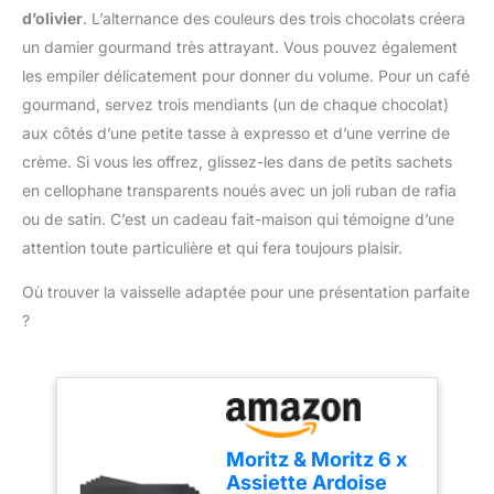
conserve la même
loin de la source de
small amount of foods.
d’olivier
. L’alternance des couleurs des trois chocolats créera
mission, la même
chaleur ; Fonction on/off
❤【Conception
un damier gourmand très attrayant. Vous pouvez également
structure opérationnelle
intelligente, la sonde du
Scientifique】-- La
et les mêmes produits
les empiler délicatement pour donner du volume. Pour un café
thermomètre s'ouvre ou
poignée est en matière
que ThermoPro ; vous
gourmand, servez trois mendiants (un de chaque chocolat)
se ferme
plastique, empêchez vos
pourrez donc recevoir un
automatiquement
mains de se brûler;
aux côtés d’une petite tasse à expresso et d’une verrine de
produit de marque
lorsque vous dépliez ou
Crochet avant pour
crème. Si vous les offrez, glissez-les dans de petits sachets
ThermoPro ou TempPro.
repliez la sonde. Si le
éviter de glisser, les
en cellophane transparents noués avec un joli ruban de rafia
thermometre alimentaire
doubles becs verseurs
ou de satin. C’est un cadeau fait-maison qui témoigne d’une
n'est pas utilisé pendant
des deux côtés le
10 minutes, il s'éteint
attention toute particulière et qui fera toujours plaisir.
rendent facile et sûr à
automatiquement pour
utiliser, fond plat, vous
Où trouver la vaisselle adaptée pour une présentation parfaite
économiser
apportent une
intelligemment l'énergie
expérience de cuisson
?
de la batterie SONDES
pratique. ❤【Utilisations
ULTRA-FINE ET EXTRA-
Multiples】-- Il peut être
LONGUE : La sonde du
utilisé pour faire fondre
thermomètre est
du beurre, du fromage,
fabriquée en acier
du caramel, du chocolat,
inoxydable 304 de haute
des bonbons, de la cire,
Moritz & Moritz 6 x
qualité avec un diamètre
du lait bouillant, du miel
Assiette Ardoise