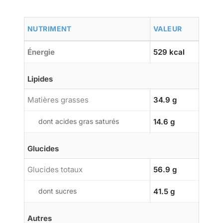
NUTRIMENT
VALEUR
Énergie
529 kcal
Lipides
Matières grasses
34.9 g
dont acides gras saturés
14.6 g
Glucides
Glucides totaux
56.9 g
dont sucres
41.5 g
Autres