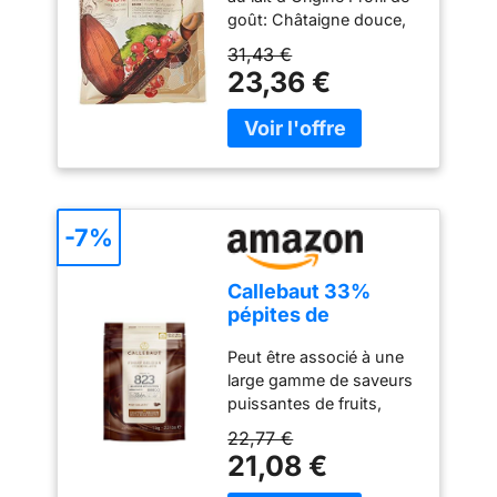
goût: Châtaigne douce,
pointe de fruits rouges,
31,43 €
notes caramel
23,36 €
Application: Moulage,
Tablette, Enrobage
-7%
Callebaut 33%
pépites de
Chocolat au Lait
Peut être associé à une
(callets) 1kg
large gamme de saveurs
puissantes de fruits,
d'épices, de produits
22,77 €
laitiers ou de liqueur. Le
21,08 €
cœur du chocolat est le
mélange de cacao