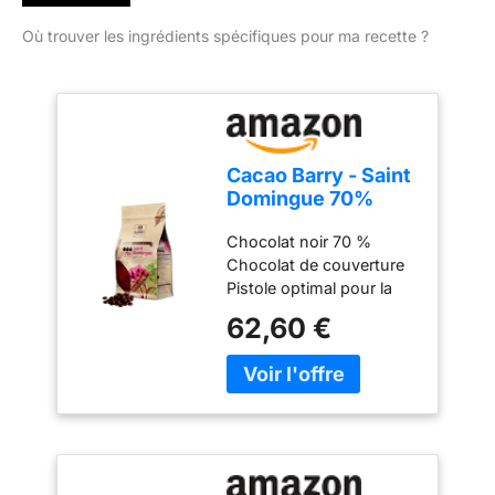
Où trouver les ingrédients spécifiques pour ma recette ?
Cacao Barry - Saint
Domingue 70%
Origine chocolat
Chocolat noir 70 %
noir de couverture
Chocolat de couverture
pistoles 2,5 kg
Pistole optimal pour la
fonte Pour le
62,60 €
porfessionnels et les
particuliers Origine Saint
Domingue sac de 2.5Kg