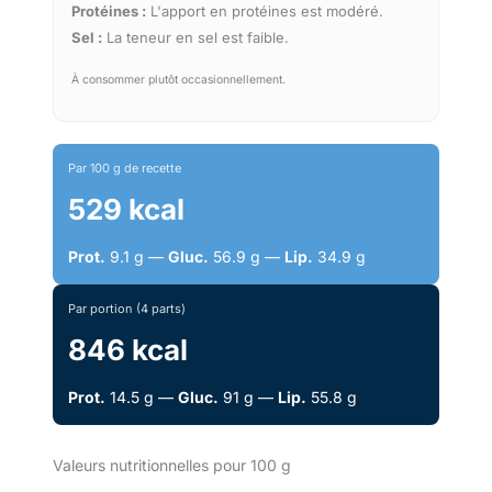
Protéines :
L'apport en protéines est modéré.
Sel :
La teneur en sel est faible.
À consommer plutôt occasionnellement.
Par 100 g de recette
529 kcal
Prot.
9.1 g —
Gluc.
56.9 g —
Lip.
34.9 g
Par portion (4 parts)
846 kcal
Prot.
14.5 g —
Gluc.
91 g —
Lip.
55.8 g
Valeurs nutritionnelles pour 100 g