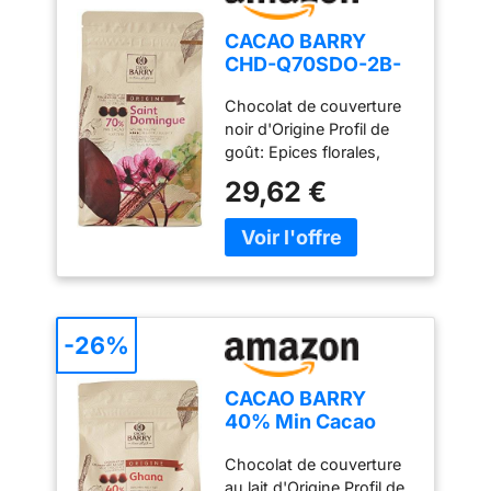
CACAO BARRY
CHD-Q70SDO-2B-
U73 - 70% Min
Chocolat de couverture
Cacao Chocolat
noir d'Origine Profil de
Saint Domingue
goût: Epices florales,
Pistoles 1 kg
notes d'olive, vin fruité
29,62 €
Application: Moulage,
Tablette, Enrobage
-26%
CACAO BARRY
40% Min Cacao
Chocolat Ghana
Chocolat de couverture
Pistoles 1 kg
au lait d'Origine Profil de