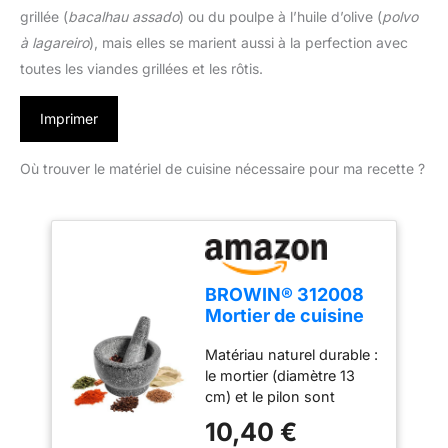
grillée (
bacalhau assado
) ou du poulpe à l’huile d’olive (
polvo
à lagareiro
), mais elles se marient aussi à la perfection avec
toutes les viandes grillées et les rôtis.
Imprimer
Où trouver le matériel de cuisine nécessaire pour ma recette ?
BROWIN® 312008
Mortier de cuisine
en granit - 13cm
Matériau naturel durable :
le mortier (diamètre 13
cm) et le pilon sont
fabriqués en granit
10,40 €
durable et précieux, ce