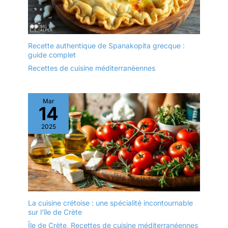
emballé sans plastique &
fabriqué en bois d'olivier
taillé à l'envers.
Recette authentique de Spanakopita grecque :
guide complet
Recettes de cuisine méditerranéennes
Mar
14
2025
La cuisine crétoise : une spécialité incontournable
sur l’île de Crète
Île de Crète
,
Recettes de cuisine méditerranéennes