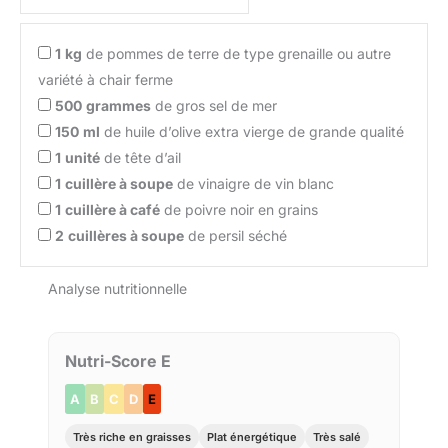
1
kg
de pommes de terre de type grenaille ou autre
variété à chair ferme
500
grammes
de gros sel de mer
150
ml
de huile d’olive extra vierge de grande qualité
1
unité
de tête d’ail
1
cuillère à soupe
de vinaigre de vin blanc
1
cuillère à café
de poivre noir en grains
2
cuillères à soupe
de persil séché
Analyse nutritionnelle
Nutri-Score E
A
B
C
D
E
Très riche en graisses
Plat énergétique
Très salé