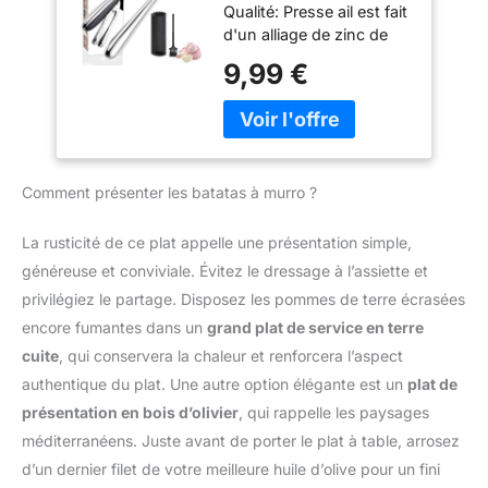
Qualité: Presse ail est fait
D'ail, Hachoir à Ail
même temps, il est très
d'un alliage de zinc de
Convivial, Facile à
facile à nettoyer, il suffit
haute qualité, bien
Nettoyer et
9,99 €
de le rincer à l'eau claire
fabriqué, avec une
Durable, Argenté
ou de le mettre au lave-
grande capacité pour
vaisselle pour le nettoyer.
extraire plus de pâte d'ail
[Bon choix de cadeau] —
des gousses
Jsdoin Le presse-ail peut
d'ail.Presse-ail n'est pas
être non seulement une
Comment présenter les batatas à murro ?
seulement résistant à la
bonne aide dans votre
corrosion, mais peut
cuisine, mais aussi un
également supporter une
La rusticité de ce plat appelle une présentation simple,
cadeau pour vos amis et
utilisation à long terme,
généreuse et conviviale. Évitez le dressage à l’assiette et
votre famille. Nous ne
vous donnant une
recommandons pas
privilégiez le partage. Disposez les pommes de terre écrasées
expérience de presse-ail
d'utiliser de l'ail dont la
encore fumantes dans un
grand plat de service en terre
fiable. Presse ail inox est
taille dépasse la plage de
un outil indispensable
cuite
, qui conservera la chaleur et renforcera l’aspect
spécifications du produit.
dans la cuisine. Efficacité
authentique du plat. Une autre option élégante est un
plat de
Énergétique: La structure
présentation en bois d’olivier
, qui rappelle les paysages
unique du presse-ail
méditerranéens. Juste avant de porter le plat à table, arrosez
ecrase ail est conçue
pour garantir une
d’un dernier filet de votre meilleure huile d’olive pour un fini