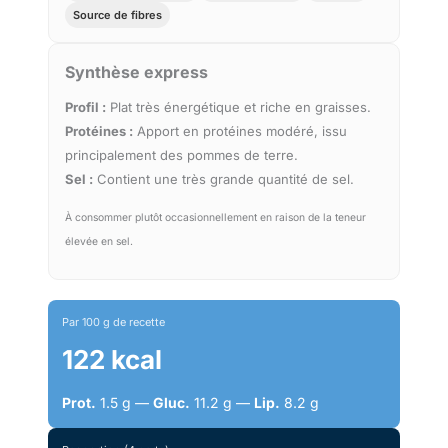
Source de fibres
Synthèse express
Profil :
Plat très énergétique et riche en graisses.
Protéines :
Apport en protéines modéré, issu
principalement des pommes de terre.
Sel :
Contient une très grande quantité de sel.
À consommer plutôt occasionnellement en raison de la teneur
élevée en sel.
Par 100 g de recette
122 kcal
Prot.
1.5 g —
Gluc.
11.2 g —
Lip.
8.2 g