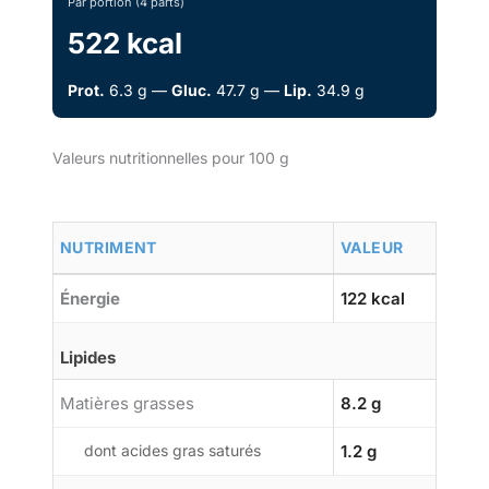
Par portion (4 parts)
522 kcal
Prot.
6.3 g —
Gluc.
47.7 g —
Lip.
34.9 g
Valeurs nutritionnelles pour 100 g
NUTRIMENT
VALEUR
Énergie
122 kcal
Lipides
Matières grasses
8.2 g
dont acides gras saturés
1.2 g