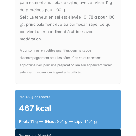
parmesan et aux noix de cajou, avec environ 11 g
de protéines pour 100 g.
Sel :
La teneur en sel est élevée (0, 78 g pour 100
g), principalement due au parmesan râpé, ce qui
convient à un condiment à utiliser avec
modération.
À consommer en petites quantités comme sauce
d'accompagnement pour les pâtes. Ces valeurs restent
approximatives pour une préparation maison et peuvent varier
selon les marques des ingrédients utilisés.
Par 100 g de recette
467 kcal
Prot.
11 g —
Gluc.
9.4 g —
Lip.
44.4 g
Par portion (4 parts)