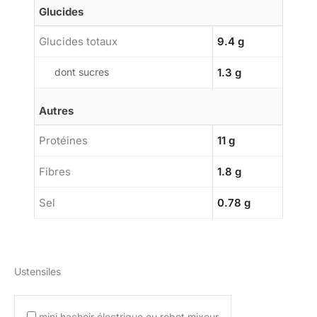
Glucides
Glucides totaux
9.4 g
dont sucres
1.3 g
Autres
Protéines
11 g
Fibres
1.8 g
Sel
0.78 g
Ustensiles
mini hachoir électrique ou robot mixeur