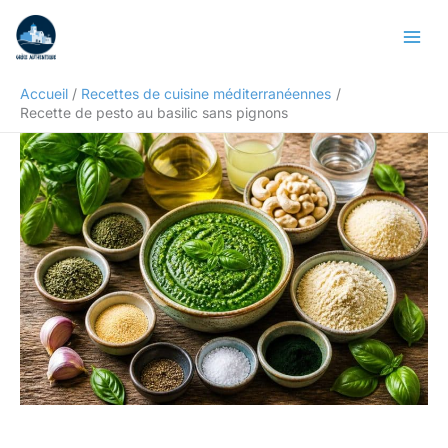
Aller
Rechercher
au
contenu
Accueil
Recettes de cuisine méditerranéennes
Recette de pesto au basilic sans pignons