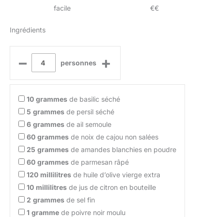
facile
€€
Ingrédients
–
+
personnes
10
grammes
de basilic séché
5
grammes
de persil séché
6
grammes
de ail semoule
60
grammes
de noix de cajou non salées
25
grammes
de amandes blanchies en poudre
60
grammes
de parmesan râpé
120
millilitres
de huile d’olive vierge extra
10
millilitres
de jus de citron en bouteille
2
grammes
de sel fin
1
gramme
de poivre noir moulu