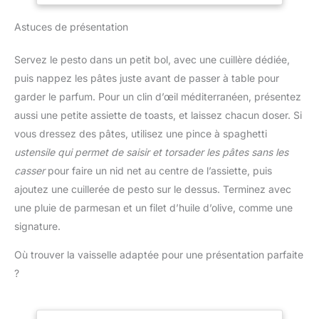
soustraire le poids du
MAXIMAL: fabriqué en
conteneur du poids total
Astuces de présentation
verre trempé antirayures
pour trouver le poids net
et robuste, le plateau
du contenu. Convient
(17.5x22.5cm) facile à
Servez le pesto dans un petit bol, avec une cuillère dédiée,
aux ingrédients secs et
nettoyer de la balance de
puis nappez les pâtes juste avant de passer à table pour
liquide 【Facile à
cuisine convient à toutes
nettoyer et à ranger】 La
garder le parfum. Pour un clin d’œil méditerranéen, présentez
les tailles de contenants
plate-forme de mesure
aussi une petite assiette de toasts, et laissez chacun doser. Si
HAUTE CAPACITÉ:
intelligente et légère en
conçue pour réaliser des
vous dressez des pâtes, utilisez une pince à spaghetti
acier inoxydable est
préparations et des
ustensile qui permet de saisir et torsader les pâtes sans les
facile à nettoyer et à
pâtisseries généreuses,
entretenir. Peut être
casser
pour faire un nid net au centre de l’assiette, puis
la capacité de 5kg est
facilement rangé lorsqu'il
ajoutez une cuillerée de pesto sur le dessus. Terminez avec
idéale pour concocter
n'est pas utilisé. Très
une pluie de parmesan et un filet d’huile d’olive, comme une
une grande variété de
approprié pour cuisiner à
recettes, notamment des
signature.
la maison et servir des
cookies, des pancakes,
aliments ou des liquides.
des pâtes à pizza, des
Où trouver la vaisselle adaptée pour une présentation parfaite
【Après-vente】 Si vous
pâtes à pain et bien plus
?
avez un problème avec la
PRÉCISION OPTIMALE:
balance de cuisine,
une balance de cuisine
n'hésitez pas à nous
pour toutes vos envies