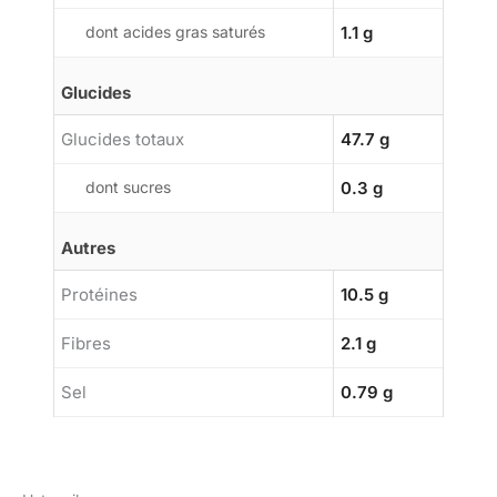
dont acides gras saturés
1.1 g
Glucides
Glucides totaux
47.7 g
dont sucres
0.3 g
Autres
Protéines
10.5 g
Fibres
2.1 g
Sel
0.79 g