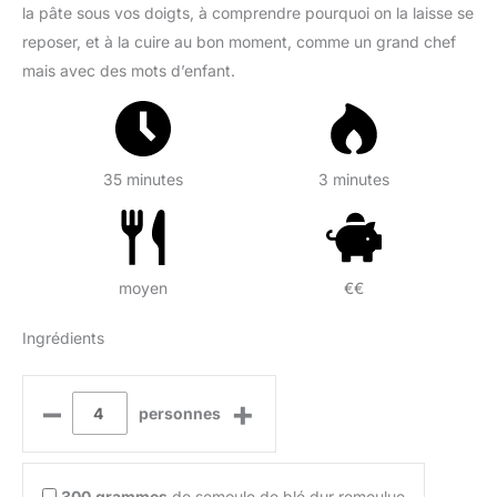
la pâte sous vos doigts, à comprendre pourquoi on la laisse se
reposer, et à la cuire au bon moment, comme un grand chef
mais avec des mots d’enfant.
35 minutes
3 minutes
moyen
€€
Ingrédients
–
+
personnes
300
grammes
de semoule de blé dur remoulue