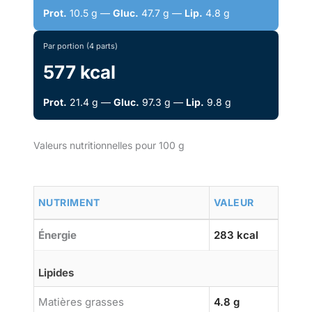
Prot.
10.5 g —
Gluc.
47.7 g —
Lip.
4.8 g
Par portion (4 parts)
577 kcal
Prot.
21.4 g —
Gluc.
97.3 g —
Lip.
9.8 g
Valeurs nutritionnelles pour 100 g
NUTRIMENT
VALEUR
Énergie
283 kcal
Lipides
Matières grasses
4.8 g