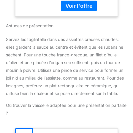
feiner Kunstfertigkeit. Mit
la fois. Des pâtes
10 Armen, die
fraîches et faites maison
gleichmäßig verteilt sind
Facile à utiliser : la
und viel Platz zum
machine à pâtes avec
Astuces de présentation
Aufhängen von Nudeln
support est sûre grâce à
bieten. Auch tangle-free.
ses 4 pieds stables et
Einfach zu montieren
Servez les tagliatelle dans des assiettes creuses chaudes:
antidérapants. Vous
und zusammenklappbar,
elles gardent la sauce au centre et évitent que les rubans ne
pouvez donc l'utiliser en
wenn es nicht verwendet
toute sécurité sans
sèchent. Pour une touche franco-grecque, un filet d’huile
wird, kann in kleine
qu'elle ne se renverse.
d’olive et une pincée d’origan sec suffisent, puis un tour de
Größe gefaltet werden,
En outre, elle est parfaite
bequem zu lagern, Platz
moulin à poivre. Utilisez une pince de service pour former un
pour couper des pâtes.
sparen in der Küche
joli nid au milieu de l’assiette, comme au restaurant. Pour des
Préparez facilement des
Größeninformationen:
pâtes fraîches à la
lasagnes, préférez un plat rectangulaire en céramique, qui
Höhe: 28cm / 11in,
maison et gâtez votre
diffuse bien la chaleur et se pose directement sur la table.
Armlänge: 16.8cm /6.6in
famille avec vos pâtes
Ideal zum Trocknen von
faites maison. Passe au
Où trouver la vaisselle adaptée pour une présentation parfaite
frischen Nudeln,
lave-vaisselle. Design
?
Spaghetti, Tagliatelle,
compact : le support à
Fettuccine, Fadennudeln,
pâtes pour sécher est
Nudeln, Linguine und
très compact et pliable,
Lasagne etc.