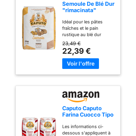
Semoule De Blé Dur
"rimacinata"
Mulino Caputo 5kg
Idéal pour les pâtes
fraîches et le pain
rustique au blé dur
23,49 €
22,39 €
Caputo Caputo
Farina Cuocco Tipo
'00' / 2 paquet de
Les informations ci-
1000
dessous s'appliquent à
grammes/Qualité