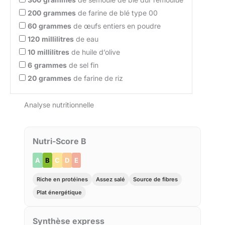
200
grammes
de farine de blé type 00
60
grammes
de œufs entiers en poudre
120
millilitres
de eau
10
millilitres
de huile d’olive
6
grammes
de sel fin
20
grammes
de farine de riz
Analyse nutritionnelle
Nutri-Score B
A
B
C
D
E
Riche en protéines
Assez salé
Source de fibres
Plat énergétique
Synthèse express