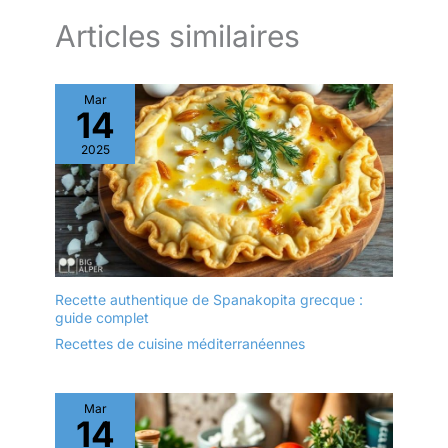
sécurisé Compatibles avec
le lave-vaisselle pour un
Articles similaires
entretien facile
Polyvalentes et
résistantes, adaptées à un
Mar
usage domestique et
14
professionnel
2025
Recette authentique de Spanakopita grecque :
guide complet
Recettes de cuisine méditerranéennes
Mar
14