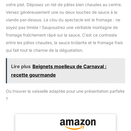
Énergétique: La structure
choix pour un cadeau :
votre plat. Déposez un nid de pâtes bien chaudes au centre.
unique du presse-ail
Topbooc casserole
Versez généreusement une ou deux louches de sauce à la
ecrase ail est conçue
émaillée aux couleurs
pour garantir une
viande par-dessus. Le clou du spectacle est le fromage : ne
magnifiques est à la fois
utilisation économe en
soyez pas timide ! Saupoudrez une véritable montagne de
un ustensile de cuisine et
énergie.Ail presse peut
une décoration de table.
fromage fraîchement râpé sur la sauce. C’est ce contraste
facilement traiter deux ou
C'est un cadeau pratique
entre les pâtes chaudes, la sauce brûlante et le fromage frais
trois gousses d'ail à la
et de bon goût pour
qui fait tout le charme de la dégustation.
fois, augmentant ainsi
votre famille et vos amis.
l'efficacité de la cuisine et
réduisant le temps de
Lire plus
Beignets moelleux de Carnaval :
préparation.Grâce à la
recette gourmande
construction robuste et à
la conception intelligente
de l'garlic press, vous
Où trouver la vaisselle adaptée pour une présentation parfaite
pouvez facilement
?
obtenir l'ail dont vous
avez besoin. Facile à
Nettoyer: Vous pouvez
rincer presse-ail
multifonctionnel avec de
l'eau et un détergent