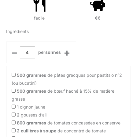
facile
€€
Ingrédients
–
+
personnes
500
grammes
de pâtes grecques pour pastitsio n°2
(ou bucatini)
500
grammes
de bœuf haché à 15% de matière
grasse
1
oignon jaune
2
gousses d’ail
800
grammes
de tomates concassées en conserve
2
cuillères à soupe
de concentré de tomate