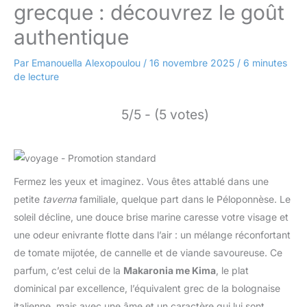
grecque : découvrez le goût
authentique
Par
Emanouella Alexopoulou
/
16 novembre 2025
/
6 minutes
de lecture
5/5 - (5 votes)
Fermez les yeux et imaginez. Vous êtes attablé dans une
petite
taverna
familiale, quelque part dans le Péloponnèse. Le
soleil décline, une douce brise marine caresse votre visage et
une odeur enivrante flotte dans l’air : un mélange réconfortant
de tomate mijotée, de cannelle et de viande savoureuse. Ce
parfum, c’est celui de la
Makaronia me Kima
, le plat
dominical par excellence, l’équivalent grec de la bolognaise
italienne, mais avec une âme et un caractère qui lui sont