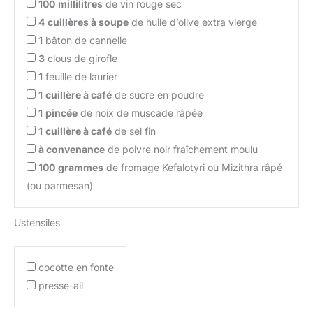
100
millilitres
de vin rouge sec
4
cuillères à soupe
de huile d’olive extra vierge
1
bâton de cannelle
3
clous de girofle
1
feuille de laurier
1
cuillère à café
de sucre en poudre
1
pincée
de noix de muscade râpée
1
cuillère à café
de sel fin
à convenance
de poivre noir fraîchement moulu
100
grammes
de fromage Kefalotyri ou Mizithra râpé
(ou parmesan)
Ustensiles
cocotte en fonte
presse-ail