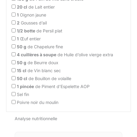
20
cl
de Lait entier
1
Oignon jaune
2
Gousses d’ail
1/2
botte
de Persil plat
1
Œuf entier
50
g
de Chapelure fine
4
cuillères à soupe
de Huile d’olive vierge extra
50
g
de Beurre doux
15
cl
de Vin blanc sec
50
cl
de Bouillon de volaille
1
pincée
de Piment d’Espelette AOP
Sel fin
Poivre noir du moulin
Analyse nutritionnelle