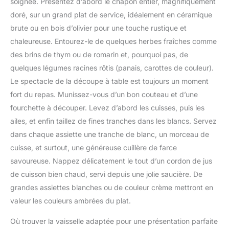
soignée. Présentez d’abord le chapon entier, magnifiquement
Control for Healthier
Les thermometre
pouvez l'utiliser avec
Cooking: Notre pinceau
doré, sur un grand plat de service, idéalement en céramique
cuisson à lecture
confidence.
cuisine assure une
brute ou en bois d’olivier pour une touche rustique et
instantanée ont des
【Durabilité】 La
répartition uniforme de
trous de suspension, qui
conception intégrée de
chaleureuse. Entourez-le de quelques herbes fraîches comme
l'huile avec un minimum
peuvent être facilement
notre brosse de cuisine
des brins de thym ou de romarin et, pourquoi pas, de
d'utilisation. Ce pinceau
accrochés à des
peut empêcher la perte
cuisine silicone vous
quelques légumes racines rôtis (panais, carottes de couleur).
crochets ou à des
de cheveux ou le demi-
permet de contrôler l'huile
Le spectacle de la découpe à table est toujours un moment
cordes de cuisine ; le
tour, résistante à la
pour des repas plus légers
couvre-sonde peut
chaleur et antiadhésive. Il
fort du repas. Munissez-vous d’un bon couteau et d’une
et savoureux. Dites adieu
protéger votre
absorbe la graisse et ne
fourchette à découper. Levez d’abord les cuisses, puis les
aux plats gras et adoptez
thermometre cuisine des
se séparera pas ou ne se
ailes, et enfin taillez de fines tranches dans les blancs. Servez
une cuisine plus saine avec
dommages physiques, et
desserrera pas du
notre pinceau silicone
dans chaque assiette une tranche de blanc, un morceau de
il peut également être
manche. très approprié
cuisine One-Piece Design
clipsé dans votre poche
cuisse, et surtout, une généreuse cuillère de farce
pour la boulangerie et le
for Balanced Pressure: Le
pour un transport facile.
barbecue. 【Facile à
savoureuse. Nappez délicatement le tout d’un cordon de jus
noyau en acier inoxydable
ThermoPro devient
Nettoyer】 La brosse en
de cuisson bien chaud, servi depuis une jolie saucière. De
intégré rend ce pinceau
TempPro ! TempPro
silicone peut être
cuisine silicone
grandes assiettes blanches ou de couleur crème mettront en
conserve la même
facilement nettoyée avec
parfaitement assemblé,
valeur les couleurs ambrées du plat.
mission, la même
de l'eau tiède ou de l'eau
garantissant que la tête ne
structure opérationnelle
savonneuse.après le
se détache jamais. Son
Où trouver la vaisselle adaptée pour une présentation parfaite
et les mêmes produits
lavage, elles peuvent être
design monobloc permet