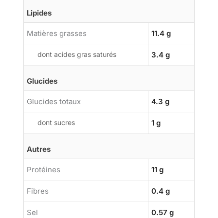
Lipides
Matières grasses
11.4 g
dont acides gras saturés
3.4 g
Glucides
Glucides totaux
4.3 g
dont sucres
1 g
Autres
Protéines
11 g
Fibres
0.4 g
Sel
0.57 g