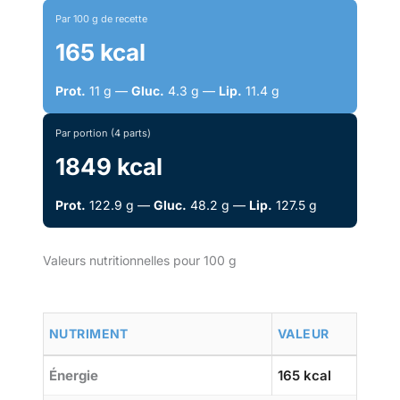
Par 100 g de recette
165 kcal
Prot.
11 g —
Gluc.
4.3 g —
Lip.
11.4 g
Par portion (4 parts)
1849 kcal
Prot.
122.9 g —
Gluc.
48.2 g —
Lip.
127.5 g
Valeurs nutritionnelles pour 100 g
NUTRIMENT
VALEUR
Énergie
165 kcal