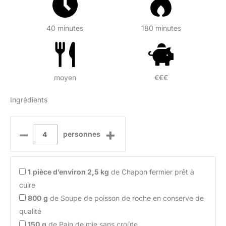
40 minutes
180 minutes
moyen
€€€
Ingrédients
–
+
personnes
1
pièce d’environ 2,5 kg
de Chapon fermier prêt à
cuire
800
g
de Soupe de poisson de roche en conserve de
qualité
150
g
de Pain de mie sans croûte