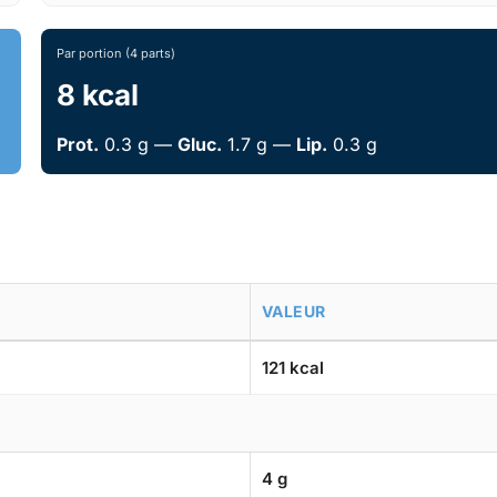
Par portion (4 parts)
8 kcal
Prot.
0.3 g —
Gluc.
1.7 g —
Lip.
0.3 g
VALEUR
121 kcal
4 g