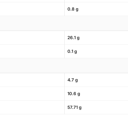
0.8 g
26.1 g
0.1 g
4.7 g
10.6 g
57.71 g