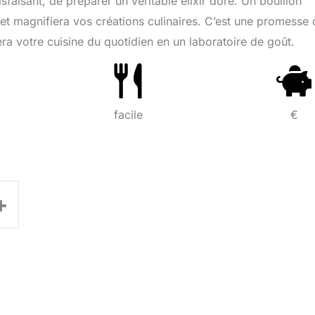
faisant, de préparer un véritable élixir doré. Un bouillon
 et magnifiera vos créations culinaires. C’est une promesse
ra votre cuisine du quotidien en un laboratoire de goût.
facile
€
+