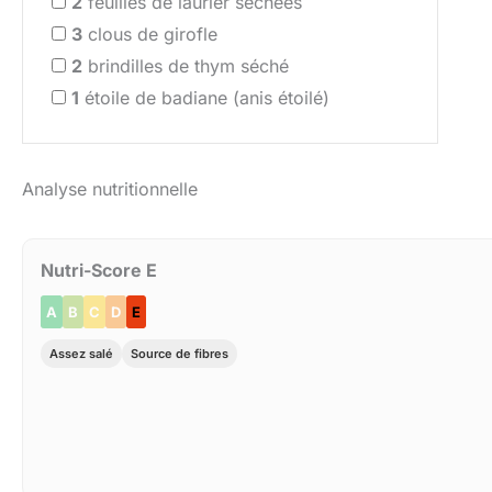
2
feuilles de laurier séchées
3
clous de girofle
2
brindilles de thym séché
1
étoile de badiane (anis étoilé)
Analyse nutritionnelle
Nutri-Score E
A
B
C
D
E
Assez salé
Source de fibres