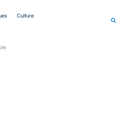
Rechercher
ues
Culture
Recherche
ble