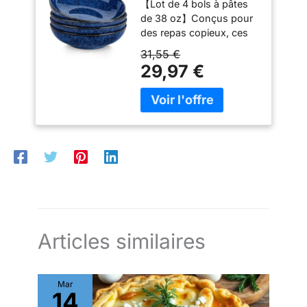
four ( à 230 ° au
【Lot de 4 bols à pâtes
Assiettes Creuses,
caractère : l'émail réactif
maximum) et chauffés au
de 38 oz】Conçus pour
Assiettes à Pâtes,
appliqué à la main donne
micro-ondes
des repas copieux, ces
Grands Saladiers
à chaque pièce une allure
grands bols à pâtes
pour Lave-vaisselle
31,55 €
singulière – inspirée du
offrent suffisamment
et Micro-ondes,
29,97 €
véritable savoir-faire
d'espace pour non
Bleu
artisanal. Pratiques &
seulement les pâtes,
faciles à entretenir :
mais aussi les salades,
Compatibles micro-
les soupes, les ragoûts,
ondes et lave-vaisselle –
et plus encore. Elles
pour un usage sans
présentent un design
stress et un nettoyage
profond et large qui
rapide. Idéales pour les
maintient les aliments de
dîners ou les journées
manière sécurisée dans
chargées. Cadeau idéal :
le bol, évitant les
Pour une pendaison de
déversements sur la
crémaillère, un
table ! Cet ensemble
Articles similaires
anniversaire ou les
exquis de 4 pièces est
amateurs de design – ce
parfait pour les réunions
set d'assiettes en grès
de famille et les repas
avec émail réactif est fait
Mar
quotidiens 【Artisanat de
14
main et chaque pièce est
Glaçure Réactive】