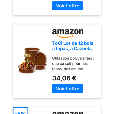
préparer tous types de
gaz et électrique,
garantit que vous ne
ragoûts, riz
Micro-Ondes et
vous couperez pas les
bouillonnants et chauds.
Four, Couleur
doigts en l'utilisant.
Produit fabriqué en
Naturelle, 28 cm de
Conception de coupe
Espagne Cuisson
diamètre, Bord 6,5
portable pour la cuisine
optimale : convient pour
domestique ou
commencer à cuire à feu
l'utilisation à l'extérieur.
doux puis augmenter
La lame et le récipient
ToCi Lot de 12 bols
progressivement
sont faciles à retirer,
à tapas, à Cazuela,
l'intensité, assurant une
faciles à utiliser et à
à gratin, à dessert,
cuisson uniforme et
nettoyer, lavables au
Utilisation polyvalentes :
en terre cuite, 175
respectant les propriétés
lave-vaisselle.
que ce soit pour des
ml, diamètre : 11,5
de la boue Préparation
tapas, des amuse-
cm, barquettes
avant utilisation : pour
gueules, une crème
méditerranéennes,
34,06 €
une performance
brûlée, un ragoût fin, ou
traditionnelles,
optimale, mouillez
comme bol à dessert.
d'Espagne, marron
toujours la partie non
Les petits ramequins
émaillée de la casserole
peuvent être utilisés de
avant utilisation, évitant
multiples façons. Design
les dommages et
classique : apportez le
prolongeant sa durée de
sentiment de vie
-5%