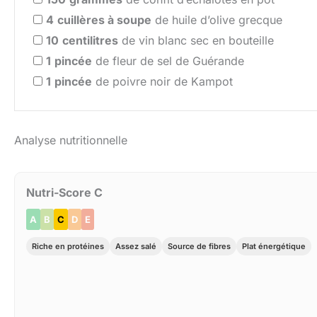
4
cuillères à soupe
de huile d’olive grecque
10
centilitres
de vin blanc sec en bouteille
1
pincée
de fleur de sel de Guérande
1
pincée
de poivre noir de Kampot
Analyse nutritionnelle
Nutri-Score C
A
B
C
D
E
Riche en protéines
Assez salé
Source de fibres
Plat énergétique