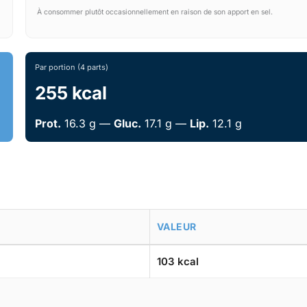
À consommer plutôt occasionnellement en raison de son apport en sel.
Par portion (4 parts)
255 kcal
Prot.
16.3 g —
Gluc.
17.1 g —
Lip.
12.1 g
VALEUR
103 kcal