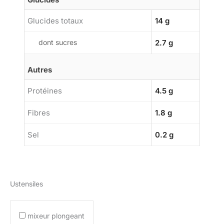
Glucides totaux
14 g
dont sucres
2.7 g
Autres
Protéines
4.5 g
Fibres
1.8 g
Sel
0.2 g
Ustensiles
mixeur plongeant