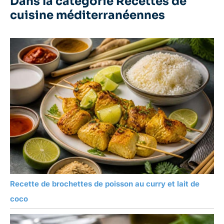
Dans la catégorie Recettes de
l'emporte-pièces
cuisine méditerranéennes
découpe-joint.
Recette de brochettes de poisson au curry et lait de
coco