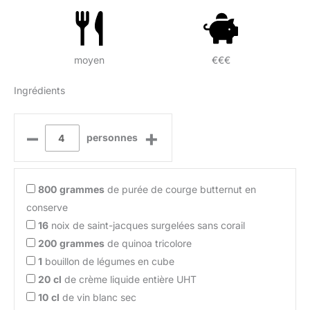
moyen
€€€
Ingrédients
–
+
personnes
800
grammes
de purée de courge butternut en
conserve
16
noix de saint-jacques surgelées sans corail
200
grammes
de quinoa tricolore
1
bouillon de légumes en cube
20
cl
de crème liquide entière UHT
10
cl
de vin blanc sec