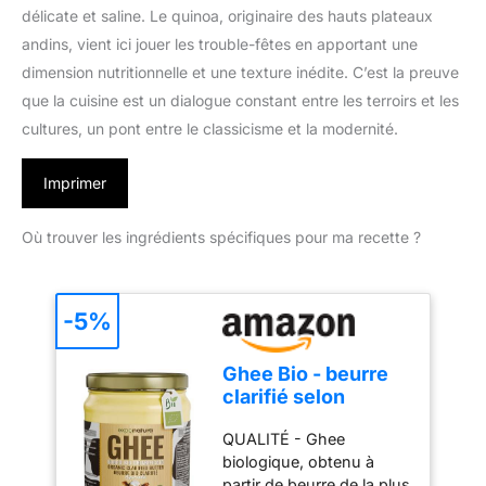
délicate et saline. Le quinoa, originaire des hauts plateaux
andins, vient ici jouer les trouble-fêtes en apportant une
dimension nutritionnelle et une texture inédite. C’est la preuve
que la cuisine est un dialogue constant entre les terroirs et les
cultures, un pont entre le classicisme et la modernité.
Imprimer
Où trouver les ingrédients spécifiques pour ma recette ?
-5%
Ghee Bio - beurre
clarifié selon
l'ancienne recette
QUALITÉ - Ghee
ayurvédique -
biologique, obtenu à
uniquement à partir
partir de beurre de la plus