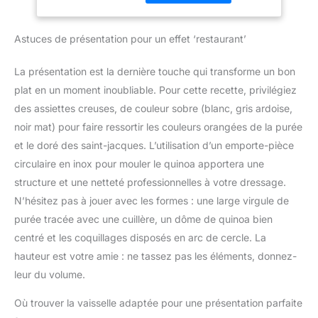
Accessoire polyvalent
technologie 2 lames
inclus : Le mixeur est
classique MOTEUR
livré avec un gobelet
Astuces de présentation pour un effet ‘restaurant’
PUISSANT : 600 W pour
pratique pour mesurer et
des résultats rapides et
mixer directement les
des performances de
La présentation est la dernière touche qui transforme un bon
ingrédients, simplifiant la
mixage optimales
plat en un moment inoubliable. Pour cette recette, privilégiez
préparation des repas
MIXEUR FACILE À
Contenu de la livraison :
des assiettes creuses, de couleur sobre (blanc, gris ardoise,
CONTRÔLER : poignée
Mixeur plongeant
noir mat) pour faire ressortir les couleurs orangées de la purée
ergonomique avec
ErgoMixx 600 W avec 2
déclenchement
et le doré des saint-jacques. L’utilisation d’un emporte-pièce
vitesses et gobelet
progressif de deux
circulaire en inox pour mouler le quinoa apportera une
doseur
vitesses, afin de maîtriser
structure et une netteté professionnelles à votre dressage.
la texture de vos
N’hésitez pas à jouer avec les formes : une large virgule de
préparations AUCUNE
purée tracée avec une cuillère, un dôme de quinoa bien
SALISSURE NI
ÉCLABOUSSURE : un
centré et les coquillages disposés en arc de cercle. La
pied anti-éclaboussure
hauteur est votre amie : ne tassez pas les éléments, donnez-
permet de garder votre
leur du volume.
plan de travail de la
cuisine propre. Il est
Où trouver la vaisselle adaptée pour une présentation parfaite
compatible au lave-