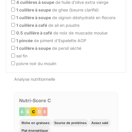
4
cuillères à soupe
de huile d’olive extra vierge
1
cuillère à soupe
de ghee (beurre clarifié)
1
cuillère à soupe
de oignon déshydraté en flocons
1
cuillère à café
de ail en poudre
0.5
cuillère à café
de noix de muscade moulue
1
pincée
de piment d’Espelette AOP
1
cuillère à soupe
de persil séché
sel fin
poivre noir du moulin
Analyse nutritionnelle
Nutri-Score C
A
B
C
D
E
Riche en graisses
Source de protéines
Assez salé
Plat énergétique