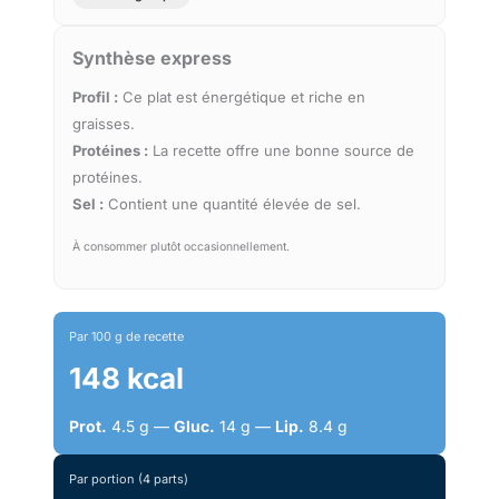
Synthèse express
Profil :
Ce plat est énergétique et riche en
graisses.
Protéines :
La recette offre une bonne source de
protéines.
Sel :
Contient une quantité élevée de sel.
À consommer plutôt occasionnellement.
Par 100 g de recette
148 kcal
Prot.
4.5 g —
Gluc.
14 g —
Lip.
8.4 g
Par portion (4 parts)