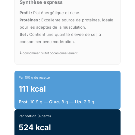
Synthèse express
Profil :
Plat énergétique et riche.
Protéines :
Excellente source de protéines, idéale
pour les adeptes de la musculation.
Sel :
Contient une quantité élevée de sel, à
consommer avec modération.
À consommer plutôt occasionnellement.
Par 100 g de recette
111 kcal
Prot.
10.9 g —
Gluc.
8 g —
Lip.
2.9 g
Par portion (4 parts)
524 kcal