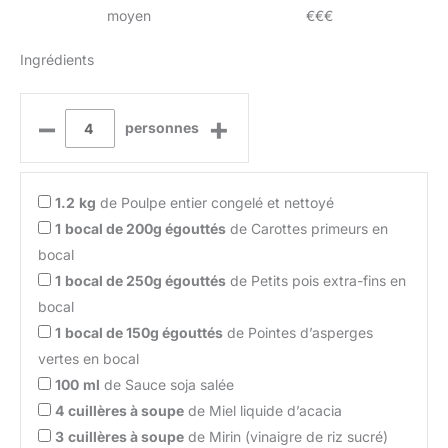
moyen
€€€
Ingrédients
–
+
personnes
1.2
kg
de Poulpe entier congelé et nettoyé
1
bocal de 200g égouttés
de Carottes primeurs en
bocal
1
bocal de 250g égouttés
de Petits pois extra-fins en
bocal
1
bocal de 150g égouttés
de Pointes d’asperges
vertes en bocal
100
ml
de Sauce soja salée
4
cuillères à soupe
de Miel liquide d’acacia
3
cuillères à soupe
de Mirin (vinaigre de riz sucré)