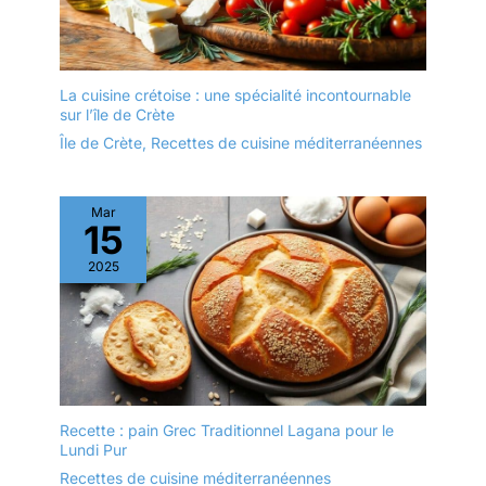
bavures garantissent un
toucher doux et sûr
ENTRETIEN FACILE ET
USAGE POLYVALENT :
La cuisine crétoise : une spécialité incontournable
ces couverts passent au
sur l’île de Crète
lave-vaisselle, un lavage
Île de Crète
,
Recettes de cuisine méditerranéennes
à la main est
recommandé pour
prolonger la durée de vie
du chapage en titane,
Mar
15
aussi bien pour un usage
quotidien que pour des
2025
occasions formelles
Recette : pain Grec Traditionnel Lagana pour le
Lundi Pur
Recettes de cuisine méditerranéennes