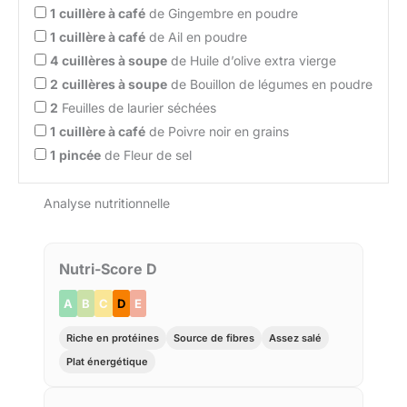
1
cuillère à café
de Gingembre en poudre
1
cuillère à café
de Ail en poudre
4
cuillères à soupe
de Huile d’olive extra vierge
2
cuillères à soupe
de Bouillon de légumes en poudre
2
Feuilles de laurier séchées
1
cuillère à café
de Poivre noir en grains
1
pincée
de Fleur de sel
Analyse nutritionnelle
Nutri-Score D
A
B
C
D
E
Riche en protéines
Source de fibres
Assez salé
Plat énergétique