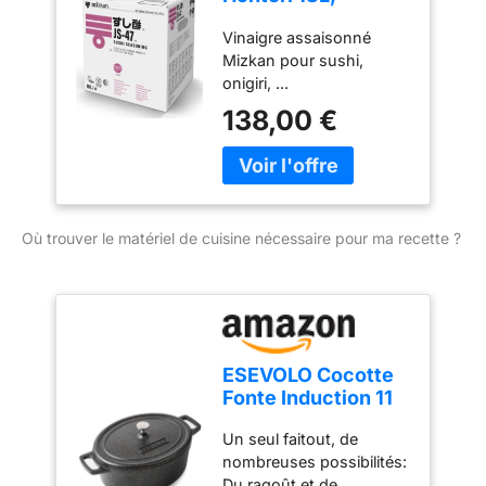
Vinaigre de Riz
Vinaigre assaisonné
Shiragiku 20L,
Mizkan pour sushi,
Vinaigre de
onigiri, ...
Céréales Suehiro
20L, Vinaigre
138,00 €
Mélangé JS-47 18L
et V JS-ALPHA 18L
(18L, JS-47)
Où trouver le matériel de cuisine nécessaire pour ma recette ?
ESEVOLO Cocotte
Fonte Induction 11
Litres 38cm Ovale
Un seul faitout, de
Faitout en Fonte
nombreuses possibilités:
d’Aluminium avec
Du ragoût et de