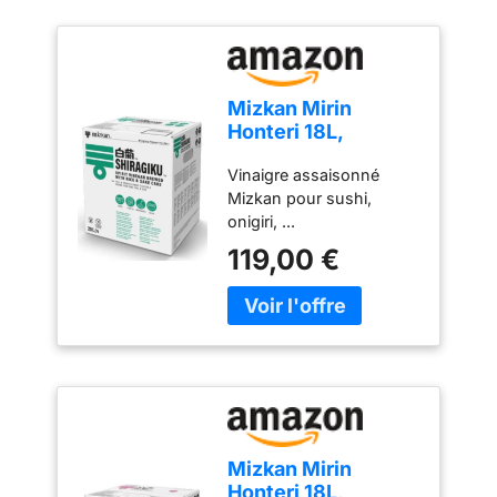
Mizkan Mirin
Honteri 18L,
Vinaigre de Riz
Vinaigre assaisonné
Shiragiku 20L,
Mizkan pour sushi,
Vinaigre de
onigiri, ...
Céréales Suehiro
20L, Vinaigre
119,00 €
Mélangé JS-47 18L
et V JS-ALPHA 18L
(20L, Shiragiku)
Mizkan Mirin
Honteri 18L,