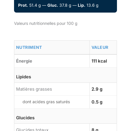
Prot.
51.4 g —
Gluc.
37.8 g —
Lip.
13.6 g
Valeurs nutritionnelles pour 100 g
NUTRIMENT
VALEUR
Énergie
111 kcal
Lipides
Matières grasses
2.9 g
dont acides gras saturés
0.5 g
Glucides
Glucides totaux
8 g