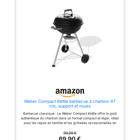
température interne ; le système
sécurité accrue lors de l ajout
de fermeture favorise une
de charbon de bois pendant la
répartition homogène de la
cuisson vus protégeant des
chaleur pour des résultats
flammes pour un déroulement
précis sur la viande, le poisson
paisible du barbecue [Espace
et les légumes STRUCTURE EN
de rangement pratique] - Le
ACIER RÉSISTANT - Le châssis
chariot est doté d une étagère
en acier avec revêtement par
rabattable, de crochets latéraux
poudre prévient la corrosion et
et d une étagère inférieure pour
assure une grande stabilité ; les
les ustensiles de barbecue, les
roues robustes facilitent le
assiettes, le charbon de bois
déplacement dans le jardin ou
[Facilité de déplacement et de
sur la terrasse, faisant de ce
nettoyage] - Avec ses deux
barbecue au charbon portable
roues ø 150 x 36 mm et son bac
un équipement durable
à cendres extractible, ce chariot
ACCESSOIRES ET HOUSSE
barbecue offre une grande
INCLUS - L'ensemble comprend
facilité de déplacement et de
une grande fourchette, une
nettoyage
spatule, un couteau, un pinceau
et une pince pour la
manipulation des aliments ; le
Weber Compact Kettle barbecue à charbon 47
barbecue au charbon est fourni
cm, support et roues
avec une housse de protection
sur mesure pour protéger les
Barbecue classique : Le Weber Compact Kettle offre le goût
composants des éléments
authentique du charbon dans un format compact et léger, idéal
extérieurs ENTRETIEN ET
pour les repas en famille et les grillades occasionnelles en
NETTOYAGE SIMPLIFIÉS - Le
extérieur Performance efficace : La cuve et le couvercle en
tiroir ramasse-cendres
acier émaillé résistent à la rouille et conservent efficacement la
99,99 €
amovible permet d'éliminer
chaleur, permettant d’atteindre des températures constantes
69,90 €
rapidement les résidus de