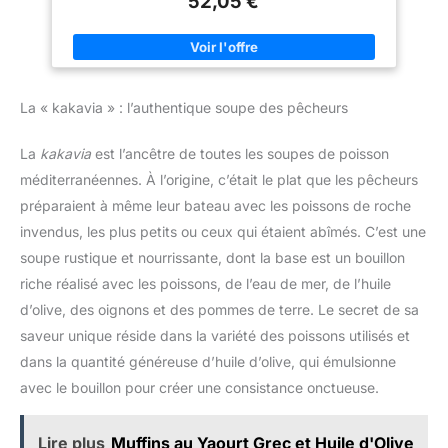
52,05 €
amis. DESIGN MODERNE AVEC POIGNÉES PRATIQUES：Ces
plats rectangulaires sont dotés de poignées robustes pour
faciliter leur transport du four à la table. Leur finition élégante
en porcelaine blanche ajoute une touche de style à votre
cuisine et table, tout en impressionnant vos invités. FACILE À
UTILISER ET À NETTOYER：Fabriqué en porcelaine de haute
qualité, ces plats sont conçus avec un intérieur lisse et
La « kakavia » : l’authentique soupe des pêcheurs
antiadhésif, ce qui les rend faciles à nettoyer. Ils sont
compatibles avec le micro-ondes, le lave-vaisselle et le four,
offrant une expérience culinaire pratique et sans tracas.
La
kakavia
est l’ancêtre de toutes les soupes de poisson
ROBUSTESSE ET RÉSISTANCE À LA CHALEUR：Ces plats en
porcelaine sont conçus pour résister à des températures
méditerranéennes. À l’origine, c’était le plat que les pêcheurs
élevées. Ils conservent leur intégrité au fil du temps, vous
garantissant une utilisation fiable à long terme dans votre
préparaient à même leur bateau avec les poissons de roche
cuisine. EMPILEMENT POUR UN RANGEMENT PRATIQUE：Les
plats sont empilables, ce qui permet un rangement facile et un
invendus, les plus petits ou ceux qui étaient abîmés. C’est une
gain de place dans vos armoires. Vous pouvez ainsi organiser
soupe rustique et nourrissante, dont la base est un bouillon
votre cuisine de manière optimale tout en ayant toujours accès
à la taille de plat dont vous avez besoin.
riche réalisé avec les poissons, de l’eau de mer, de l’huile
d’olive, des oignons et des pommes de terre. Le secret de sa
saveur unique réside dans la variété des poissons utilisés et
dans la quantité généreuse d’huile d’olive, qui émulsionne
avec le bouillon pour créer une consistance onctueuse.
Lire plus
Muffins au Yaourt Grec et Huile d'Olive