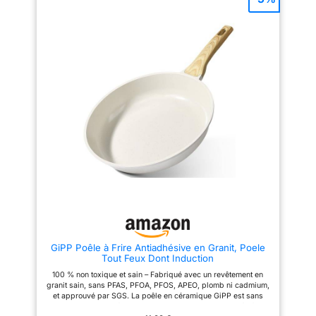
céramique. Notre poêle
revêtement antiadhésif sûr, sans
antiadhésive est idéale pour
PFOA, sans plomb, sans
tous vos besoins culinaires,
cadmium INDICATEUR DE
comme une poêle à œufs ou
CHALEUR : zone Thermo-Spot
une poêle à omelette. Poignée
innovante qui devient rouge
Reste Froide – La poignée en
lorsque la poêle atteint la
bakélite de la poêle présente un
température idéale pour une
design effet bois, est
saisie parfaite POIGNEE QUI
confortable à saisir et reste
RESTE FROIDE : ergonomique et
froide pendant la cuisson.
qui reste froide au toucher lors
Compatible Induction – Convient
de la cuisson BASE SOUDÉE
à tous types de plaques de
HAUTE RESISTANCE : poêle
cuisson, y compris gaz,
conçue pour résister à une
électrique et induction. Le noyau
cuisson intensive
en aluminium assure une
COMPATIBILITE : tous feux dont
distribution rapide et uniforme
induction ECO-RESPONSABLE :
de la chaleur. Facilité de
produit recyclable
nettoyage – Se nettoie
rapidement avec une éponge et
de l'eau chaude savonneuse. Le
revêtement en céramique
résistant aux rayures conserve
sa surface antiadhésive même
GiPP Poêle à Frire Antiadhésive en Granit, Poele
après de nombreux passages
Tout Feux Dont Induction
au lave-vaisselle.
100 % non toxique et sain – Fabriqué avec un revêtement en
granit sain, sans PFAS, PFOA, PFOS, APEO, plomb ni cadmium,
et approuvé par SGS. La poêle en céramique GiPP est sans
danger pour votre famille et l'environnement ! Antiadhésif en