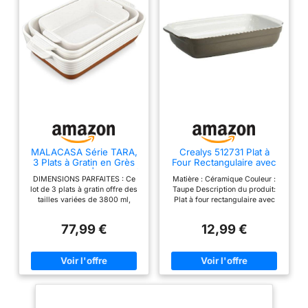
MALACASA Série TARA,
Crealys 512731 Plat à
3 Plats à Gratin en Grès
Four Rectangulaire avec
avec Poignée | 3800 ml /
Anses Céramique Taupe
DIMENSIONS PARFAITES : Ce
Matière : Céramique Couleur :
2700 ml / 1450 ml | Plat à
31 x 18,5 x 5,5 cm
lot de 3 plats à gratin offre des
Taupe Description du produit:
Four avec Motif de
tailles variées de 3800 ml,
Plat à four rectangulaire avec
Sésame | Passe au Lave-
2700 ml et 1450 ml, parfaits
anses céramique 31 x 18.5 x 5.5
vaisselle | Idéal pour
pour s'adapter à toutes vos
cm Taupe Compatibilité:
Tartes, Gratins, Gâteaux
77,99 €
12,99 €
recettes. MATÉRIAU DE HAUTE
Température four: 180
et Lasagnes
QUALITÉ : Ce plat de cuisson
est fabriqué en grès durable,
résistant aux égratignures et
aux températures élevées,
offrant une performance de
cuisson fiable à chaque
utilisation. FACILITÉ