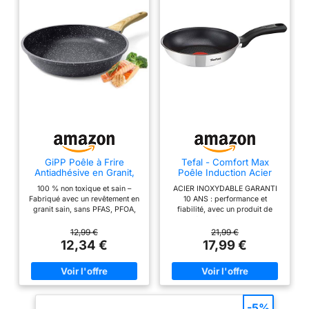
GiPP Poêle à Frire
Tefal - Comfort Max
Antiadhésive en Granit,
Poêle Induction Acier
Poele Tout Feux Dont
Inoxydable - 20 cm
100 % non toxique et sain –
ACIER INOXYDABLE GARANTI
Induction
Fabriqué avec un revêtement en
10 ANS : performance et
granit sain, sans PFAS, PFOA,
fiabilité, avec un produit de
PFOS, APEO, plomb ni
qualité supérieure au design
cadmium, et approuvé par SGS.
robuste conçu pour durer
12,99 €
21,99 €
La poêle en céramique GiPP est
REVÊTEMENT ANTIADHÉSIF
12,34 €
17,99 €
sans danger pour votre famille
EXCEPTIONNEL : le revêtement
et l'environnement ! Antiadhésif
Tefal haute qualité est infusé au
en granit – Les aliments glissent
Titanium pour des
facilement, nécessitant moins
performances antiadhésives
d'huile pour une cuisson plus
exceptionnelles et sécure
saine avec cette poêle en
REVETEMENT TESTE ET SUR :
-5%