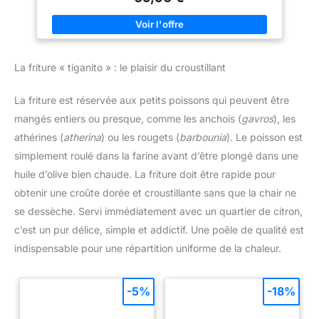
pour des grillades savoureuses Cuisson homogène : La grille
combustion ; il est recommandé
de cuisson en acier plaqué répartit uniformément la chaleur sur
de nettoyer les grilles du
la surface de 1548 cm², offrant suffisamment d’espace pour
barbecue avec des chiffons non
cuisiner pour 4 à 6 personnes simultanément Contrôle précis :
abrasifs après chaque
Les clapets d’aération réglables sur le couvercle et la cuve
utilisation et de toujours installer
permettent d’ajuster et de réguler facilement la température de
la housse incluse
La friture « tiganito » : le plaisir du croustillant
cuisson sans jamais avoir à soulever le couvercle Entretien
simplifié : Les roues tout-terrain, les poignées résistantes à la
chaleur, l’étagère inférieure, le récupérateur de cendres et le
La friture est réservée aux petits poissons qui peuvent être
crochet de couvercle facilitent le déplacement, le rangement et
le nettoyage
mangés entiers ou presque, comme les anchois (
gavros
), les
athérines (
atherina
) ou les rougets (
barbounia
). Le poisson est
simplement roulé dans la farine avant d’être plongé dans une
huile d’olive bien chaude. La friture doit être rapide pour
obtenir une croûte dorée et croustillante sans que la chair ne
se dessèche. Servi immédiatement avec un quartier de citron,
c’est un pur délice, simple et addictif. Une poêle de qualité est
indispensable pour une répartition uniforme de la chaleur.
-5%
-18%