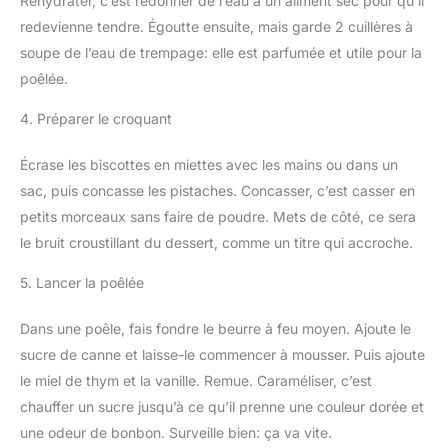
Réhydrater, c’est redonner de l’eau à un aliment sec pour qu’il
redevienne tendre. Égoutte ensuite, mais garde 2 cuillères à
soupe de l’eau de trempage: elle est parfumée et utile pour la
poêlée.
4. Préparer le croquant
Écrase les biscottes en miettes avec les mains ou dans un
sac, puis concasse les pistaches. Concasser, c’est casser en
petits morceaux sans faire de poudre. Mets de côté, ce sera
le bruit croustillant du dessert, comme un titre qui accroche.
5. Lancer la poêlée
Dans une poêle, fais fondre le beurre à feu moyen. Ajoute le
sucre de canne et laisse-le commencer à mousser. Puis ajoute
le miel de thym et la vanille. Remue. Caraméliser, c’est
chauffer un sucre jusqu’à ce qu’il prenne une couleur dorée et
une odeur de bonbon. Surveille bien: ça va vite.