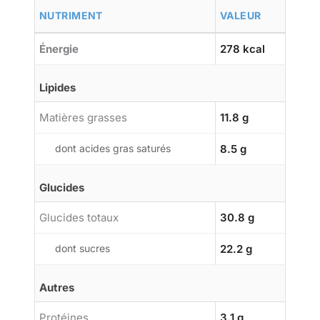
NUTRIMENT
VALEUR
Énergie
278 kcal
Lipides
Matières grasses
11.8 g
dont acides gras saturés
8.5 g
Glucides
Glucides totaux
30.8 g
dont sucres
22.2 g
Autres
Protéines
3.1 g