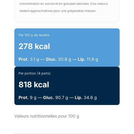
concentration en sucres et en graisses saturées. Ces valeurs
restent approximatives pour une préparation maison.
Par 100 g de recette
278 kcal
Prot.
3.1 g —
Gluc.
30.8 g —
Lip.
11.8 g
Par portion (4 parts)
818 kcal
Prot.
9 g —
Gluc.
90.7 g —
Lip.
34.6 g
Valeurs nutritionnelles pour 100 g