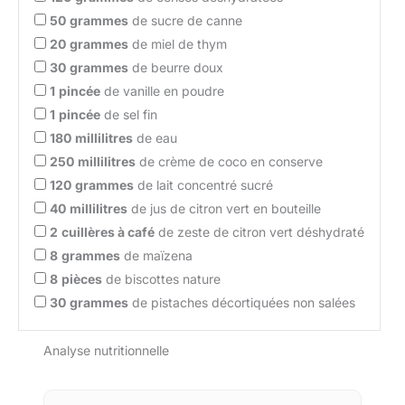
50
grammes
de sucre de canne
20
grammes
de miel de thym
30
grammes
de beurre doux
1
pincée
de vanille en poudre
1
pincée
de sel fin
180
millilitres
de eau
250
millilitres
de crème de coco en conserve
120
grammes
de lait concentré sucré
40
millilitres
de jus de citron vert en bouteille
2
cuillères à café
de zeste de citron vert déshydraté
8
grammes
de maïzena
8
pièces
de biscottes nature
30
grammes
de pistaches décortiquées non salées
Analyse nutritionnelle