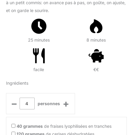
à un petit commis: on avance pas à pas, on goûte, on ajuste,
et on garde le sourire.
25 minutes
8 minutes
facile
€€
Ingrédients
–
+
personnes
40
grammes
de fraises lyophilisées en tranches
120
grammes
de cerises déshydratées