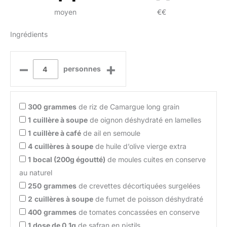
moyen
€€
Ingrédients
–
+
personnes
300
grammes
de riz de Camargue long grain
1
cuillère à soupe
de oignon déshydraté en lamelles
1
cuillère à café
de ail en semoule
4
cuillères à soupe
de huile d’olive vierge extra
1
bocal (200g égoutté)
de moules cuites en conserve
au naturel
250
grammes
de crevettes décortiquées surgelées
2
cuillères à soupe
de fumet de poisson déshydraté
400
grammes
de tomates concassées en conserve
1
dose de 0,1g
de safran en pistils