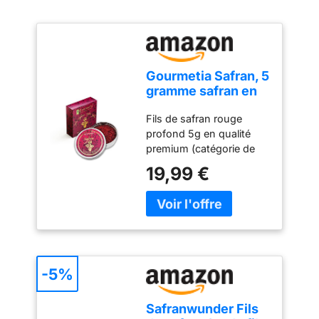
Gourmetia Safran, 5
gramme safran en
pistils, qualité
Fils de safran rouge
supérieure
profond 5g en qualité
premium (catégorie de
qualité I - ISO 3632-2)
19,99 €
Gourmetia Safran se
distingue par sa couleur
rouge foncé spéciale, un
arôme unique Valeurs
d'analyse 2021/22 -
Crocin (couleur): 284,3 -
Safranal (parfum): 34,2 -
-5%
Picrocrocine (goût) 89,1
Décerné par
Safranwunder Fils
l'International Taste &