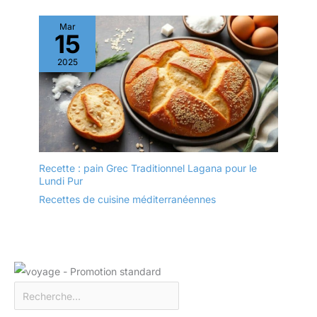
ragoûts et plus encore.
Mar
Que ce soit pour un
15
usage quotidien ou des
occasions spéciales, ils
2025
montrent vos
compétences culinaires
et votre bon goût.
【Polyvalent】Ces bols à
soupe UNICASA sont
sûrs pour le micro-
ondes, le four, le lave-
Recette : pain Grec Traditionnel Lagana pour le
vaisselle et le
Lundi Pur
réfrigérateur. Que vous
Recettes de cuisine méditerranéennes
souhaitiez réchauffer,
cuire ou conserver des
aliments, ils répondent
facilement à vos besoins
culinaires.