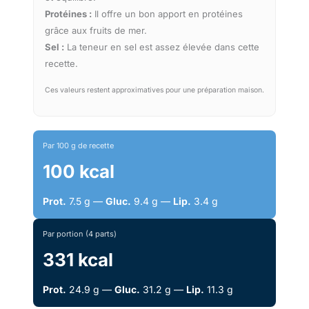
Protéines :
Il offre un bon apport en protéines
grâce aux fruits de mer.
Sel :
La teneur en sel est assez élevée dans cette
recette.
Ces valeurs restent approximatives pour une préparation maison.
Par 100 g de recette
100 kcal
Prot.
7.5 g —
Gluc.
9.4 g —
Lip.
3.4 g
Par portion (4 parts)
331 kcal
Prot.
24.9 g —
Gluc.
31.2 g —
Lip.
11.3 g