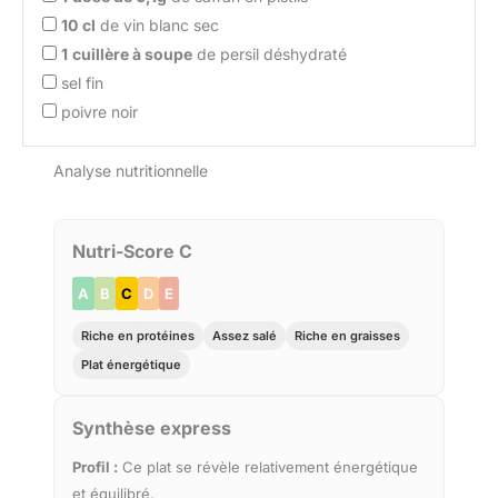
10
cl
de vin blanc sec
1
cuillère à soupe
de persil déshydraté
sel fin
poivre noir
Analyse nutritionnelle
Nutri-Score C
A
B
C
D
E
Riche en protéines
Assez salé
Riche en graisses
Plat énergétique
Synthèse express
Profil :
Ce plat se révèle relativement énergétique
et équilibré.