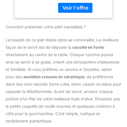
constante pour des plats
nécessiter de culottage.
savoureux. CUISINE
Inoxydable et prêt à
SAINE ET
l'emploi, il offre un
ANTIADHÉSIVE : Garanti
confort d'utilisation
sans PFOA, PFOS, nickel,
Comment présenter votre pilaf marseillais ?
quotidien grâce à son
cadmium ni plomb. Le
entretien ultra-simple.
revêtement permet de
PERFORMANCE
La beauté de ce plat réside dans sa convivialité. La meilleure
saisir sans matière
SUPÉRIEURE : Nos
façon de le servir est de déposer la
cocotte en fonte
grasse. Utilisez votre
cocottes, faitouts et
marmite en fonte
directement au centre de la table. Chaque convive pourra
marmites BLACK STONE
d'aluminium avec
ainsi se servir à sa guise, créant une atmosphère chaleureuse
sont plébiscités par les
couvercle pour servir à
chefs. Ce fait tout en
et familiale. Si vous préférez un service à l’assiette, optez
table ou comme moule à
aluminium moulé garantit
pour des
assiettes creuses en céramique
, de préférence
pain croustillant. TOUS
une répartition thermique
dans des tons naturels (terre cuite, blanc cassé) ou bleus pour
FEUX DONT INDUCTION
optimale et une
: Cette marmite induction
rappeler la Méditerranée. Avant de servir, arrosez chaque
accumulation de chaleur
offre une compatibilité
portion d’un filet de votre meilleure huile d’olive. N’oubliez pas
constante pour des plats
totale : induction, gaz,
savoureux. CUISINE
la petite coupelle de rouille express et quelques croûtons à
électrique,
SAINE ET
côté pour la gourmandise. C’est simple, rustique et
vitrocéramique et
ANTIADHÉSIVE : Garanti
halogène. Son fond inox
terriblement authentique.
sans PFOA, PFOS, nickel,
intégral assure une