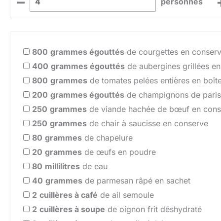
–
personnes
800
grammes égouttés
de courgettes en conserv
400
grammes égouttés
de aubergines grillées en
800
grammes
de tomates pelées entières en boît
200
grammes égouttés
de champignons de paris
250
grammes
de viande hachée de bœuf en cons
250
grammes
de chair à saucisse en conserve
80
grammes
de chapelure
20
grammes
de œufs en poudre
80
millilitres
de eau
40
grammes
de parmesan râpé en sachet
2
cuillères à café
de ail semoule
2
cuillères à soupe
de oignon frit déshydraté