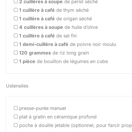
2
cuillères à soupe
de persil séché
1
cuillère à café
de thym séché
1
cuillère à café
de origan séché
4
cuillères à soupe
de huile d’olive
1
cuillère à café
de sel fin
1
demi-cuillère à café
de poivre noir moulu
120
grammes
de riz long grain
1
pièce
de bouillon de légumes en cube
Ustensiles
presse-purée manuel
plat à gratin en céramique profond
poche à douille jetable (optionnel, pour farcir pro