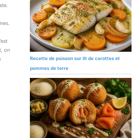
ste.
umes.
’est
t, on
Recette de poisson sur lit de carottes et
u
.
pommes de terre