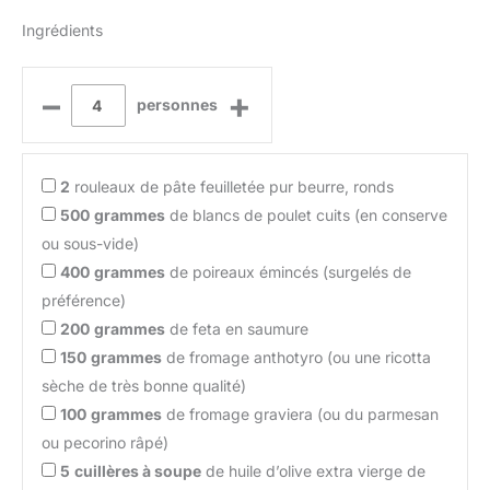
Ingrédients
–
+
personnes
2
rouleaux de pâte feuilletée pur beurre, ronds
500
grammes
de blancs de poulet cuits (en conserve
ou sous-vide)
400
grammes
de poireaux émincés (surgelés de
préférence)
200
grammes
de feta en saumure
150
grammes
de fromage anthotyro (ou une ricotta
sèche de très bonne qualité)
100
grammes
de fromage graviera (ou du parmesan
ou pecorino râpé)
5
cuillères à soupe
de huile d’olive extra vierge de