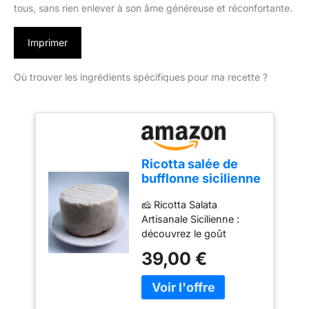
tous, sans rien enlever à son âme généreuse et réconfortante.
Imprimer
Où trouver les ingrédients spécifiques pour ma recette ?
Ricotta salée de
bufflonne sicilienne
500 g – Fromage
🧀 Ricotta Salata
artisanal affiné |
Artisanale Sicilienne :
Fromagerie
découvrez le goût
sicilienne Trésors
authentique de la Sicile
de Sicile
39,00 €
avec notre ricotta salata
artisanale, un produit
unique qui allie tradition,
passion et ingrédients