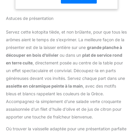
préparer des gâteaux
Notre moule résiste à
froids. Grâce à la
une chaleur allant
charnière, le démoulage
jusqu'à 230°C.
Astuces de présentation
est très facile, il suffit de
COMPOSITION : Acier
l'ouvrir pour démouler le
inoxydable avec un
gâteau. CONSEILS : Ce
Servez cette kotopita tiède, et non brûlante, pour que tous les
revêtement en téflon
moule à manqué ne
arômes aient le temps de s’exprimer. La meilleure façon de la
anti-adhérent.
passe pas au lave-
DIMENSIONS : 26 x 26 x
présenter est de la laisser entière sur une
grande planche à
vaisselle. Ne coupez pas
6,5 cm. CONTENU : 1 x
découper en bois d’olivier
ou dans un
plat de service rond
directement dans le
moule à manqué à
moule à manqué et
en terre cuite
, directement posée au centre de la table pour
charnière rond 26 cm.
graissez-le avant d'y
un effet spectaculaire et convivial. Découpez-la en parts
verser la préparation.
généreuses devant vos invités. Servez chaque part dans une
Laissez le gâteau refroidir
assiette en céramique peinte à la main
, avec des motifs
au moins 10 minutes
bleus et blancs rappelant les couleurs de la Grèce.
avant de le démouler.
Notre moule résiste à
Accompagnez-la simplement d’une salade verte croquante
une chaleur allant
assaisonnée d’un filet d’huile d’olive et de jus de citron pour
jusqu'à 230°C.
apporter une touche de fraîcheur bienvenue.
COMPOSITION : Acier
inoxydable avec un
Où trouver la vaisselle adaptée pour une présentation parfaite
revêtement en téflon