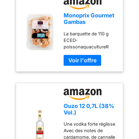
Monoprix Gourmet
Gambas
décortiquées 110g
La barquette de 110 g
ECED-
poissonaquacultureR
nutriScore_B
Ouzo 12 0,7L (38%
Vol.)
Une vodka forte réglisse
Avec des notes de
cardamome, de cannelle