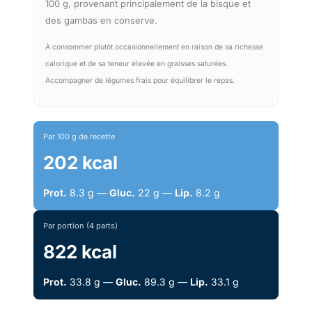
100 g, provenant principalement de la bisque et
des gambas en conserve.
À consommer plutôt occasionnellement en raison de sa richesse
calorique et de sa teneur élevée en graisses saturées.
Accompagner de légumes frais pour équilibrer le repas.
Par 100 g de recette
202 kcal
Prot.
8.3 g —
Gluc.
22 g —
Lip.
8.2 g
Par portion (4 parts)
822 kcal
Prot.
33.8 g —
Gluc.
89.3 g —
Lip.
33.1 g