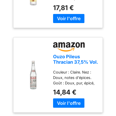
et de muscade L'odeur et
17,81 €
le goût aromatiques
exquis Fabriqué à partir
d'une sélection
minutieuse de graines et
d'herbes de la plus haute
qualité
Ouzo Pileus
Thracian 37,5% Vol.
0,7l
Couleur : Claire. Nez :
Doux, notes d'épices.
Goût : Doux, pur, épicé,
anisé. Finale : Longue et
14,84 €
persistante. Idéal comme
digestif bien frais.
(automated translation)
Parfait comme cadeau