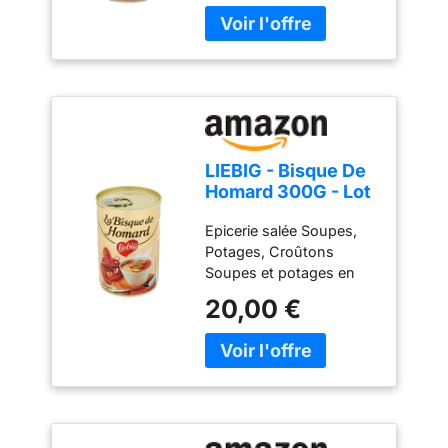
LIEBIG - Bisque De
Homard 300G - Lot
De 2 - meilleure
Epicerie salée Soupes,
offre
Potages, Croûtons
Soupes et potages en
brique LIEBIG Bisque De
20,00 €
Homard 300G