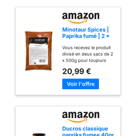
Minotaur Spices |
Paprika fumé | 2 x
500 g (1 Kg) Paprika
Vous recevez le produit
fumé en poudre
divisé en deux sacs de 2
x 500g pour toujours
profiter d'un paprika
20,99 €
fumé frais. Meilleur
rapport qualité-prix grâce
à l'achat direct en
grandes quantités et à la
vente en gros. Parfait
pour le goulasch ou pour
les grillades Sans
conservateur, sans
exhausteur de goût
Ducros classique
ajouté, sans arôme, sans
paprika fumee 40gr