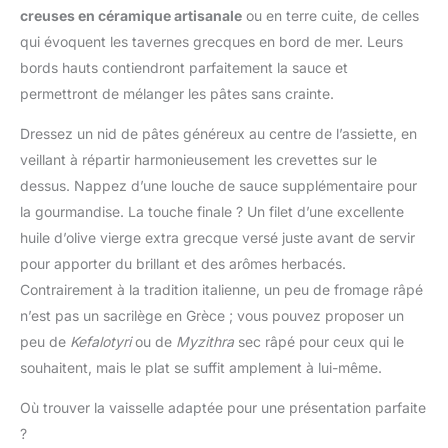
vaisselle (sauf couvercle)
adéquat, un meilleur
creuses en céramique artisanale
ou en terre cuite, de celles
des traditions culinaires
offre une praticité ultime
goût et un mode de vie
qui évoquent les tavernes grecques en bord de mer. Leurs
RÉSULTATS
plus sain. Aide de cuisine
SAVOUREUX: le
bords hauts contiendront parfaitement la sauce et
multifonctionnelle :
couvercle de
permettront de mélanger les pâtes sans crainte.
Topbooc cocotte en
condensation promet
fonte convient aux
des aliments tendres,
Dressez un nid de pâtes généreux au centre de l’assiette, en
cuisinières à gaz,
moelleux et juteux,
veillant à répartir harmonieusement les crevettes sur le
électriques,
tandis que la base
vitrocéramiques et à
dessus. Nappez d’une louche de sauce supplémentaire pour
épaisse assure une
induction (elle ne
la gourmandise. La touche finale ? Un filet d’une excellente
cuisson uniforme
convient pas aux fours à
POLYVALENCE:
huile d’olive vierge extra grecque versé juste avant de servir
micro-ondes). Une seule
ustensile parfait pour
pour apporter du brillant et des arômes herbacés.
cocotte suffit pour faire
réaliser une multitude de
frire un steak, préparer
Contrairement à la tradition italienne, un peu de fromage râpé
recettes, telles que des
une soupe, griller du
n’est pas un sacrilège en Grèce ; vous pouvez proposer un
ragoûts, des plats rôtis,
pain, etc. Il s'agit
des pâtes, des currys de
peu de
Kefalotyri
ou de
Myzithra
sec râpé pour ceux qui le
véritablement d'une
légumes et bien plus
souhaitent, mais le plat se suffit amplement à lui-même.
cocotte en fonte émaillée
RECETTES
multifonctionnelle. Facile
DISPONIBLES: de
Où trouver la vaisselle adaptée pour une présentation parfaite
à nettoyer : La surface
nombreuses recettes
?
émaillée de qualité
savoureuses disponibles