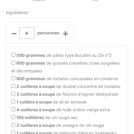
Ingrédients
–
+
personnes
500
grammes
de pâtes type Bucatini ou Ziti n°2
600
grammes
de grosses crevettes crues surgelées
et décortiquées
800
grammes
de tomates concassées en conserve
2
cuillères à soupe
de double concentré de tomates
3
cuillères à soupe
de flocons d’oignon déshydraté
1
cuillère à soupe
de ail en semoule
4
cuillères à soupe
de huile d’olive vierge extra
150
millilitres
de vin rouge sec
2
cuillères à soupe
de vinaigre de vin rouge
1
cuillère à soupe
de mélange d’épices Spetsieriko