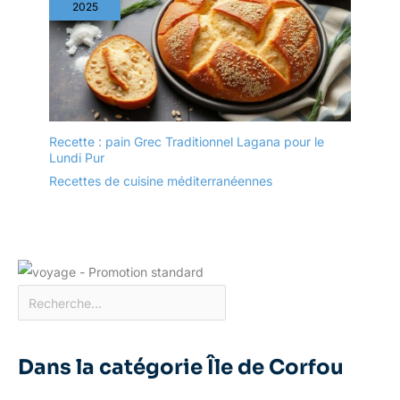
bon rapport qualité/prix,
2025
telles que Martha
Stewart, Sur La Table,
Crock-Pot, Babish, Spice
by Tia Mowry, Kenmore,
Oster, et bien d’autres
Recette : pain Grec Traditionnel Lagana pour le
Lundi Pur
Recettes de cuisine méditerranéennes
Dans la catégorie Île de Corfou