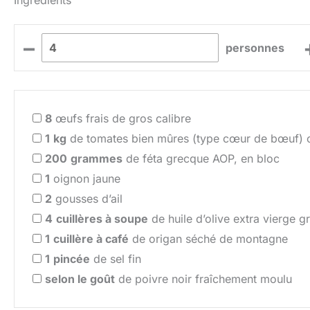
Ingrédients
–
personnes
8
œufs frais de gros calibre
1
kg
de tomates bien mûres (type cœur de bœuf) o
200
grammes
de féta grecque AOP, en bloc
1
oignon jaune
2
gousses d’ail
4
cuillères à soupe
de huile d’olive extra vierge 
1
cuillère à café
de origan séché de montagne
1
pincée
de sel fin
selon le goût
de poivre noir fraîchement moulu