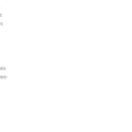
z
ns
ais
tes-