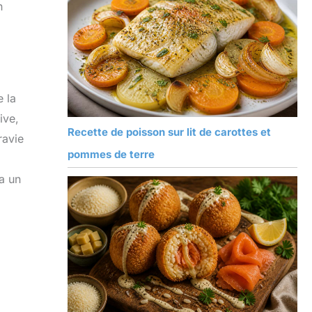
n
e la
ive,
Recette de poisson sur lit de carottes et
ravie
pommes de terre
a un