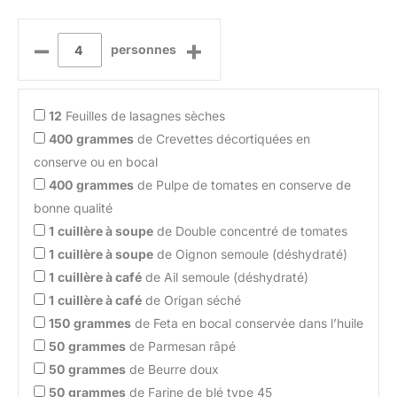
–
+
personnes
12
Feuilles de lasagnes sèches
400
grammes
de Crevettes décortiquées en
conserve ou en bocal
400
grammes
de Pulpe de tomates en conserve de
bonne qualité
1
cuillère à soupe
de Double concentré de tomates
1
cuillère à soupe
de Oignon semoule (déshydraté)
1
cuillère à café
de Ail semoule (déshydraté)
1
cuillère à café
de Origan séché
150
grammes
de Feta en bocal conservée dans l’huile
50
grammes
de Parmesan râpé
50
grammes
de Beurre doux
50
grammes
de Farine de blé type 45