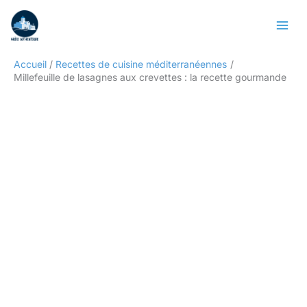
Aller
Rechercher
au
contenu
Accueil
Recettes de cuisine méditerranéennes
Millefeuille de lasagnes aux crevettes : la recette gourmande