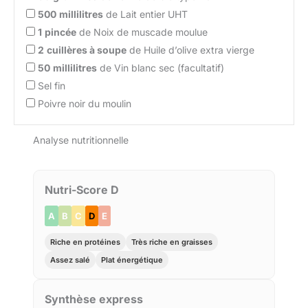
500
millilitres
de Lait entier UHT
1
pincée
de Noix de muscade moulue
2
cuillères à soupe
de Huile d’olive extra vierge
50
millilitres
de Vin blanc sec (facultatif)
Sel fin
Poivre noir du moulin
Analyse nutritionnelle
Nutri-Score D
A
B
C
D
E
Riche en protéines
Très riche en graisses
Assez salé
Plat énergétique
Synthèse express