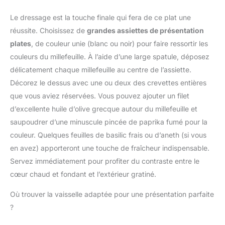
désinfecter séparément
desserts, cheesecake,
céréales.
l'ensemble idéal pour les
par trempage dans l'eau
tiramisu,etc. Adapté au
Le dressage est la touche finale qui fera de ce plat une
【Multifonctionnel】Idéal
cuisines familiales et les
chaude. 【Conteneur
lave-vaisselle
pour stocker des
réussite. Choisissez de
grandes assiettes de présentation
pâtissiers
Créatif Polyvalent】Il
céréales, des graines de
professionnels. 【Facile
plates
, de couleur unie (blanc ou noir) pour faire ressortir les
s'agit d'un contenant
citrouille, des graines de
à utiliser】Équipés d'un
créatif universel.
couleurs du millefeuille. À l’aide d’une large spatule, déposez
tournesol, des pignons
embout presseur et
Utilisable pour ranger
délicatement chaque millefeuille au centre de l’assiette.
de pin, du sel, du poivre
d'autres accessoires, ces
des épices, des sels de
ou des épices. Peuvent
Décorez le dessus avec une ou deux des crevettes entières
cercles permettent de
bain, des huiles
également être utilisés
démouler facilement les
que vous aviez réservées. Vous pouvez ajouter un filet
essentielles et autres
lors de mariages,
desserts d'une simple
matériaux de loisirs
d’excellente huile d’olive grecque autour du millefeuille et
d'anniversaires et de
pression, éliminant ainsi
créatifs, il peut aussi
saupoudrer d’une minuscule pincée de paprika fumé pour la
fêtes d'Halloween,
le besoin de les démouler
accueillir graines,
remplis de bonbons, de
couleur. Quelques feuilles de basilic frais ou d’aneth (si vous
manuellement. Cela
spécimens, bijoux et
confiture, etc. Comme
facilite la tâche même
en avez) apporteront une touche de fraîcheur indispensable.
autres petits objets
cadeau pour les enfants
pour les débutants et
Servez immédiatement pour profiter du contraste entre le
épars. Qu'il s'agisse de
ou comme cadeau de
améliore leur expérience
créations artisanales ou
cœur chaud et fondant et l’extérieur gratiné.
fête, les pots sont
de pâtisserie. 【Facile à
de rangement quotidien,
polyvalents. Passe
nettoyer】Ces cercles à
il ajoute une esthétique
Où trouver la vaisselle adaptée pour une présentation parfaite
entièrement au lave-
dessert en acier
raffinée à votre vie.
?
vaisselle.
inoxydable sont
【Large Champ
amovibles et lavables à la
d'Applications】Aussi