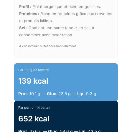
Profil :
Plat énergétique et riche en graisses.
Protéines :
Riche en protéines grâce aux crevettes
et produits laitiers.
Sel :
Contient une haute teneur en sel, à
consommer avec modération.
À consommer plutôt occasionnellement.
Par 100 g de recette
139 kcal
Prot.
10.1 g —
Gluc.
12.5 g —
Lip.
9.3 g
Par portion (4 parts)
652 kcal
Prot.
47.6 g —
Gluc.
58.6 g —
Lip.
43.5 g