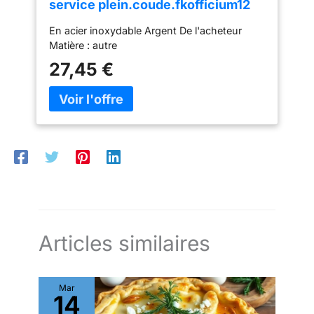
transport. Nous vous
service plein.coude.fkofficium12
offrirons un
En acier inoxydable Argent De l'acheteur
remplacement gratuit si
Matière : autre
les plateaux arrivent
cassés
27,45 €
Articles similaires
Mar
14