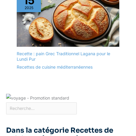
15
les fêtes, les restaurants
2025
et beaucoup d'autres
occasions. Veuillez noter
: si le produit est
endommagé à la
réception, vous pouvez
trouver un service client
pour un ou un échange.
Recette : pain Grec Traditionnel Lagana pour le
Lundi Pur
Recettes de cuisine méditerranéennes
Dans la catégorie Recettes de