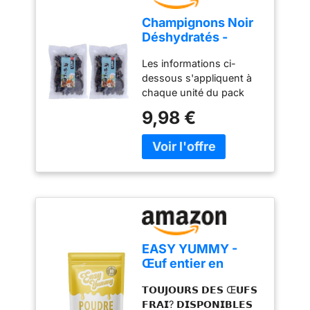
Champignons Noir
Déshydratés -
Mountains 100g
Les informations ci-
(Lot de 2)
dessous s'appliquent à
chaque unité du pack
Champignons noirs
9,98 €
(noir/ noir) de la marque
MOUNTAINS Contenu: 1
x 100 Gram Pays
d'origine: Chine De la
marque MOUNTAINS
Qualité supérieure
EASY YUMMY -
Œuf entier en
poudre pour la
𝗧𝗢𝗨𝗝𝗢𝗨𝗥𝗦 𝗗𝗘𝗦 Œ𝗨𝗙𝗦
cuisine (1kg), 100%
𝗙𝗥𝗔𝗜? 𝗗𝗜𝗦𝗣𝗢𝗡𝗜𝗕𝗟𝗘𝗦
d'œuf en poudre