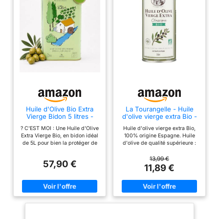
Huile d'Olive Bio Extra
La Tourangelle - Huile
Vierge Bidon 5 litres -
d'olive vierge extra Bio -
Première Extraction à
Extraite à froid - 750ml
? C'EST MOI : Une Huile d'Olive
Huile d'olive vierge extra Bio,
Froid - Huile Espagnole
Extra Vierge Bio, en bidon idéal
100% origine Espagne. Huile
de Première Qualité -
de 5L pour bien la protéger de
d'olive de qualité supérieure :
Médaille d'or Ecotrama
la lumière. Fabriqué à partir
les olives sont pressées à froid
2019 - AOVE 5L Jacoliva
d'olives provenant d'oliviers
par procédés mécaniques pour
13,99 €
57,90 €
biologiques de ma bien-aimée
en conserver toutes les
11,89 €
Estrémadure. De la variété
propriétés nutritionnelles.
Manzanilla Cacereña, ma
L'huile d'olive La Tourangelle a
saveur, ma couleur et ma texture
reçu le prix Bien Manger 2025
donneront donc une vie
et le prix Marmiton 2024 pour
particulière à vos plats. ??
sa production biologique et sa
VOUS M'AIMEREZ PARCE QUE :
richesse aromatique. L'huile
J'ai un arôme et un goût fruité
d'olive La Tourangelle a reçu le