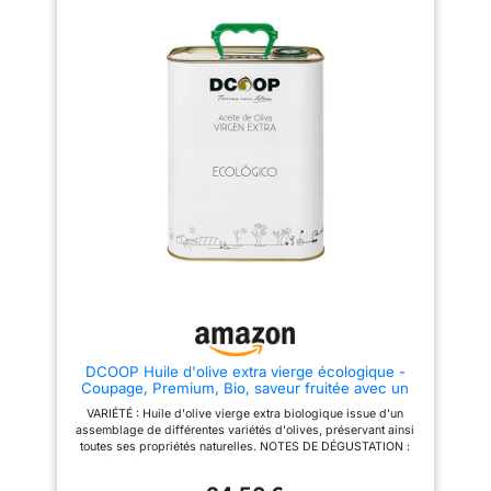
d'olive verte, de salade de
prix Bien Manger 2025 et le prix
fruits, de pomme verte,
Marmiton 2024 pour sa
d'amande verte, de tomate, de
production biologique et sa
bois, de banane et d'ortie. Mon
richesse aromatique. Huile
goût est une douceur d'intensité
d'olive issue d'une agriculture
moyenne, légèrement épicée et
100% Biologique & durable.
légèrement amère. Ma couleur
Conditionnée dans un bidon en
est dorée avec des reflets verts
métal recyclable qui protège
du meilleur EVOO espagnol. ?
l'huile d'olive de l'oxydation de
PARTENAIRE RECHERCHÉ : Mon
la lumière et préserve ainsi ses
métier est de tirer le meilleur
qualités gustatives &
parti de vos repas sans vous
nutritionnelles.
voler la vedette, en étant à la
fois la star de votre cuisine et
l'âme de tous vos plats. Vous
voyagerez dans mes champs
d'oliviers biologiques à travers
vos sens dès la première
goutte. Je serai votre EVOO
préférée pour les sauces, je
donnerai une touche spéciale à
vos vinaigrettes et marinades,
DCOOP Huile d'olive extra vierge écologique -
et je me marierai parfaitement
Coupage, Premium, Bio, saveur fruitée avec un
avec vos toasts et salades. ??
léger toucher épicé, idéal pour la consommation
TOUT LE MONDE M'AIME. J'ai
VARIÉTÉ : Huile d'olive vierge extra biologique issue d’un
brute, 3L
des médailles d'or et des
assemblage de différentes variétés d'olives, préservant ainsi
récompenses nationales et
toutes ses propriétés naturelles. NOTES DE DÉGUSTATION :
internationales. J'ai remporté à
Fruité et léger ; l’attaque en bouche est douce, suivie d'une
plusieurs reprises la meilleure
touche d'amertume et d'un piquant subtil qui souligne son
huile d'olive extra vierge