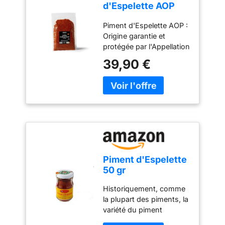
d'Espelette AOP
250g
Piment d'Espelette AOP :
Origine garantie et
protégée par l'Appellation
d'Origine Protégée
39,90 €
(AOP), cultivé et
transformé au Pays
Basque selon un savoir-
faire traditionnel. 100 %
origine France : Récolté à
maturité, séché
naturellement puis
finement moulu pour
préserver toute sa
Piment d'Espelette
richesse aromatique.
50 gr
Polyvalent en cuisine :
Parfait pour assaisonner
Historiquement, comme
viandes, poissons,
la plupart des piments, la
légumes, œufs, sauces,
variété du piment
marinades, grillades et
d’Espelette provient