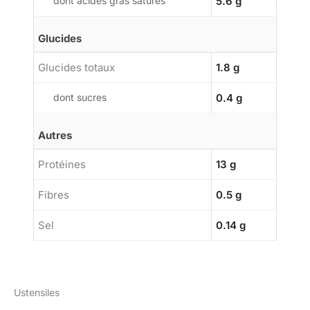
dont acides gras saturés
5.6 g
Glucides
Glucides totaux
1.8 g
dont sucres
0.4 g
Autres
Protéines
13 g
Fibres
0.5 g
Sel
0.14 g
Ustensiles