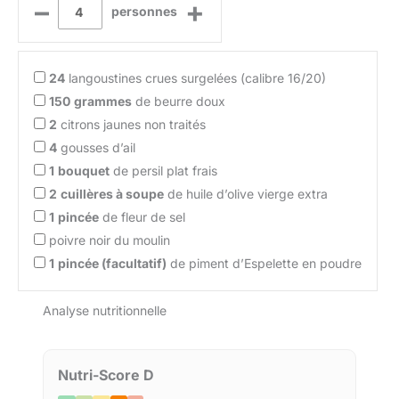
–
+
personnes
24
langoustines crues surgelées (calibre 16/20)
150
grammes
de beurre doux
2
citrons jaunes non traités
4
gousses d’ail
1
bouquet
de persil plat frais
2
cuillères à soupe
de huile d’olive vierge extra
1
pincée
de fleur de sel
poivre noir du moulin
1
pincée (facultatif)
de piment d’Espelette en poudre
Analyse nutritionnelle
Nutri-Score D