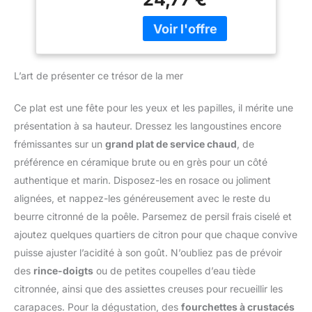
Éblouissez vos amis
dures sans abîmer la
avec de nouvelles
chair, évitant ainsi les
recettes, comparables à
éclats et le gâchis. Ils
celles des restaurants.
sont idéaux pour traiter
Testez de nouvelles
le homard, le crabe, la
saveurs grâce à des
L’art de présenter ce trésor de la mer
langouste, la crevette et
ingrédients zestés
la langoustine. SYSTÈME
finement, sans aucun
DE FERMETURE SÛR :
Ce plat est une fête pour les yeux et les papilles, il mérite une
goût amer. Et si vous
Les ciseaux De Buyer
présentation à sa hauteur. Dressez les langoustines encore
utilisez cette râpe avec
utilisent un système de
frémissantes sur un
grand plat de service chaud
, de
des fromages durs, tels
fermoir et de ressort
préférence en céramique brute ou en grès pour un côté
que le parmesan, vous
breveté pour assurer une
obtiendrez des copeaux
coupe sûre et facile.
authentique et marin. Disposez-les en rosace ou joliment
de fromage fins, fondant
POIGNÉE LARGE ET
alignées, et nappez-les généreusement avec le reste du
presque instantanément
ADAPTABLE : La grande
beurre citronné de la poêle. Parsemez de persil frais ciselé et
sur vos pâtes chaudes.
poignée des ciseaux De
ajoutez quelques quartiers de citron pour que chaque convive
✅ZESTER & RÂPER N'A
Buyer s’adapte
JAMAIS ÉTÉ AUSSI
confortablement à toutes
puisse ajuster l’acidité à son goût. N’oubliez pas de prévoir
SIMPLE : Râpez le
les mains, même les plus
des
rince-doigts
ou de petites coupelles d’eau tiède
fromage le plus dur sans
larges. PINCES
citronnée, ainsi que des assiettes creuses pour recueillir les
avoir à trop forcer.
INTÉGRÉES : Les ciseaux
carapaces. Pour la dégustation, des
fourchettes à crustacés
Zestez également en
sont équipés de pinces