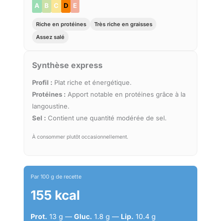
A
B
C
D
E
Riche en protéines
Très riche en graisses
Assez salé
Synthèse express
Profil :
Plat riche et énergétique.
Protéines :
Apport notable en protéines grâce à la
langoustine.
Sel :
Contient une quantité modérée de sel.
À consommer plutôt occasionnellement.
Par 100 g de recette
155 kcal
Prot.
13 g —
Gluc.
1.8 g —
Lip.
10.4 g