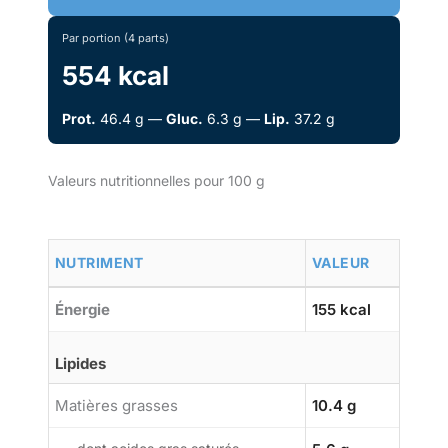
Par portion (4 parts)
554 kcal
Prot.
46.4 g —
Gluc.
6.3 g —
Lip.
37.2 g
Valeurs nutritionnelles pour 100 g
NUTRIMENT
VALEUR
Énergie
155 kcal
Lipides
Matières grasses
10.4 g