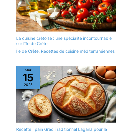
– Chaque lingette laisse
un parfum citron
agréable, apportant une
sensation immédiate de
propreté et de confort,
parfaite pour compléter
La cuisine crétoise : une spécialité incontournable
un repas convivial ou un
sur l’île de Crète
service à table.
Île de Crète
,
Recettes de cuisine méditerranéennes
Mar
15
2025
Recette : pain Grec Traditionnel Lagana pour le