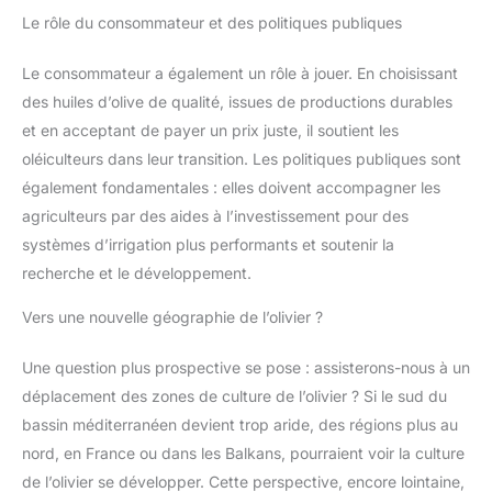
clés de réglage, 1 pierre à
Le rôle du consommateur et des politiques publiques
aiguiser, 1 manuel d'utilisation et
1 mallette robuste. Son design
intuitif facilite l'utilisation par
Le consommateur a également un rôle à jouer. En choisissant
tout le monde, des amateurs de
jardin aux viticulteurs en
des huiles d’olive de qualité, issues de productions durables
passant par les jardiniers de
et en acceptant de payer un prix juste, il soutient les
potager. Avec XIAZIR, chaque
taille sera plus rapide, propre et
oléiculteurs dans leur transition. Les politiques publiques sont
beaucoup moins fatigante,
transformant l'entretien du
également fondamentales : elles doivent accompagner les
jardin en une expérience
agréable et motivante.
agriculteurs par des aides à l’investissement pour des
systèmes d’irrigation plus performants et soutenir la
recherche et le développement.
Vers une nouvelle géographie de l’olivier ?
Une question plus prospective se pose : assisterons-nous à un
déplacement des zones de culture de l’olivier ? Si le sud du
bassin méditerranéen devient trop aride, des régions plus au
nord, en France ou dans les Balkans, pourraient voir la culture
de l’olivier se développer. Cette perspective, encore lointaine,