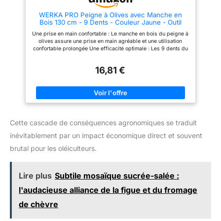
d'alimentation de 15 mètres
garantit une grande liberté de
WERKA PRO Peigne à Olives avec Manche en
mouvement Avec un poids de
Bois 130 cm - 9 Dents - Couleur Jaune - Outil
seulement 3,5 kg (machine
Manuel pour Récolte Efficace et Délica
unique), cet outil est conçu pour
Une prise en main confortable : Le manche en bois du peigne à
réduire la fatigue de l'opérateur,
olives assure une prise en main agréable et une utilisation
ce qui rend le travail plus facile
confortable prolongée Une efficacité optimale : Les 9 dents du
et moins fatigant
peigne à olives permettent une collecte efficace et rapide des
olives Une taille adaptée : Avec une longueur de manche de
16,81 €
130 cm, ce peigne à olives offre une portée suffisante pour
atteindre les branches les plus hautes sans effort Attrait visuel
: Sa couleur jaune donne une touche de gaieté et de visibilité à
l'outil, facilitant sa localisation dans l'environnement de travail
Respect de la nature : Le design du peigne préserve l'intégrité
de l'arbre et des olives, évitant ainsi d'endommager les
feuilles de l'olivier lors de la collecte
Cette cascade de conséquences agronomiques se traduit
inévitablement par un impact économique direct et souvent
brutal pour les oléiculteurs.
Lire plus
Subtile mosaïque sucrée-salée :
l'audacieuse alliance de la figue et du fromage
de chèvre