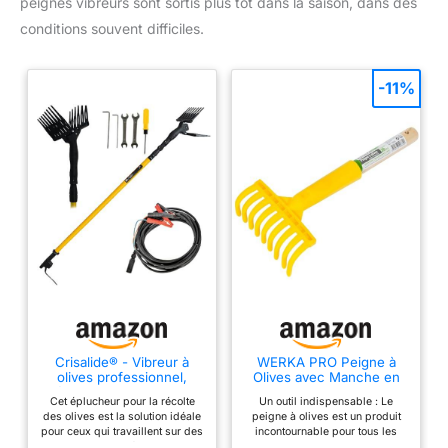
peignes vibreurs sont sortis plus tôt dans la saison, dans des
conditions souvent difficiles.
-11%
Crisalide® - Vibreur à
WERKA PRO Peigne à
olives professionnel,
Olives avec Manche en
récolte des olives avec
Bois 30 cm - 9 Dents -
Cet éplucheur pour la récolte
Un outil indispensable : Le
peignes en
Couleur Jaune - Outil
des olives est la solution idéale
peigne à olives est un produit
technopolymère - haute
Manuel pour Récolte
pour ceux qui travaillent sur des
incontournable pour tous les
productivité et
Efficace et Délicat
plantes bien taillées, assurant
amateurs d'oliviers. Avec une