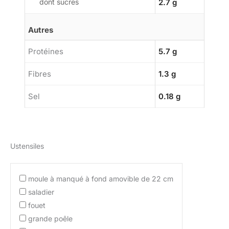
dont sucres
2.7 g
Autres
Protéines
5.7 g
Fibres
1.3 g
Sel
0.18 g
Ustensiles
moule à manqué à fond amovible de 22 cm
saladier
fouet
grande poêle