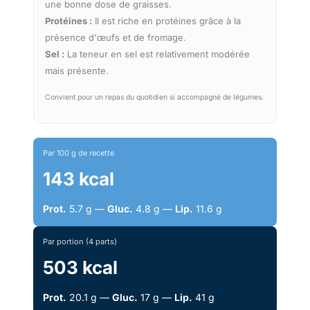
une bonne dose de graisses.
Protéines :
Il est riche en protéines grâce à la
présence d'œufs et de fromage.
Sel :
La teneur en sel est relativement modérée
mais présente.
Convient pour un repas du quotidien si accompagné de légumes.
Par 100 g de recette
143 kcal
Prot.
5.7 g —
Gluc.
4.8 g —
Lip.
11.6 g
Par portion (4 parts)
503 kcal
Prot.
20.1 g —
Gluc.
17 g —
Lip.
41 g