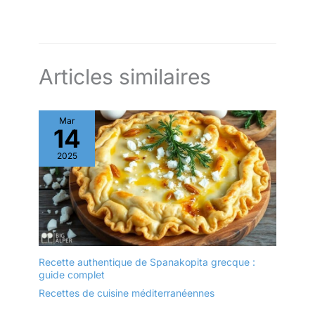
QUI SÉDUIT : Sa beauté
présenter. PLAN DE
naturelle et son design
TRAVAIL TOUJOURS
rustique en font le détail
PROPRE : La rainure
parfait pour les amateurs
périphérique retient les
de cuisine.
liquides des viandes et
Articles similaires
SPÉCIFICATIONS : 39 ×
rôtis sans débordement.
18 × 1,8-2 cm env. / Bois
DOUCE ET SÛRE :
d'olivier méditerranéen /
Finition polie avec des
Finition à l'huile minérale
Mar
huiles de qualité
14
de qualité alimentaire /
alimentaire, très agréable
Bois durable issu
2025
au toucher et adaptée au
d'arbres non productifs.
contact avec vos
aliments. LE CADEAU
QUI SÉDUIT : Sa beauté
naturelle et son design
rustique en font le détail
parfait pour les amateurs
de cuisine.
Recette authentique de Spanakopita grecque :
guide complet
SPÉCIFICATIONS : 43 ×
21 × 2 cm env. avec
Recettes de cuisine méditerranéennes
rainure périphérique /