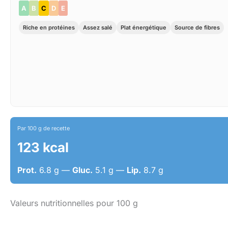
A
B
C
D
E
Riche en protéines
Assez salé
Plat énergétique
Source de fibres
Par 100 g de recette
123 kcal
Prot.
6.8 g —
Gluc.
5.1 g —
Lip.
8.7 g
Valeurs nutritionnelles pour 100 g