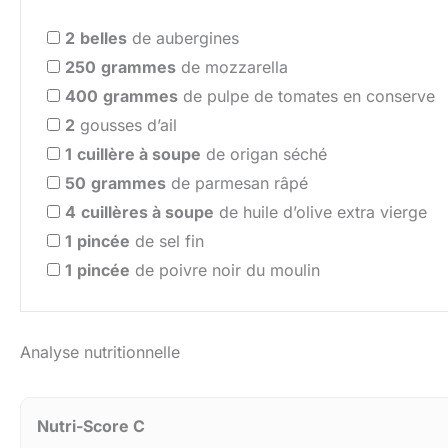
2
belles
de aubergines
250
grammes
de mozzarella
400
grammes
de pulpe de tomates en conserve
2
gousses d’ail
1
cuillère à soupe
de origan séché
50
grammes
de parmesan râpé
4
cuillères à soupe
de huile d’olive extra vierge
1
pincée
de sel fin
1
pincée
de poivre noir du moulin
Analyse nutritionnelle
Nutri-Score C