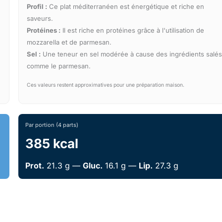
Profil :
Ce plat méditerranéen est énergétique et riche en
saveurs.
Protéines :
Il est riche en protéines grâce à l'utilisation de
mozzarella et de parmesan.
Sel :
Une teneur en sel modérée à cause des ingrédients salé
comme le parmesan.
Ces valeurs restent approximatives pour une préparation maison.
Par portion (4 parts)
385 kcal
Prot.
21.3 g —
Gluc.
16.1 g —
Lip.
27.3 g