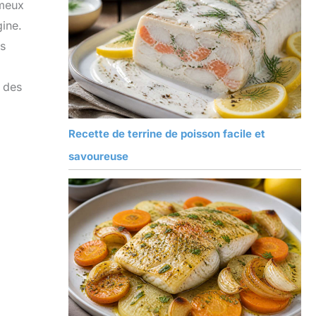
émeux
gine.
ps
r des
Recette de terrine de poisson facile et
savoureuse