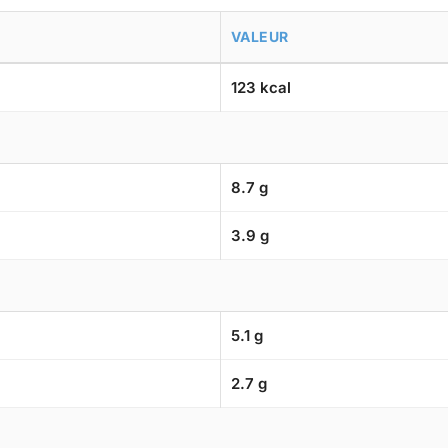
VALEUR
123 kcal
8.7 g
3.9 g
5.1 g
2.7 g