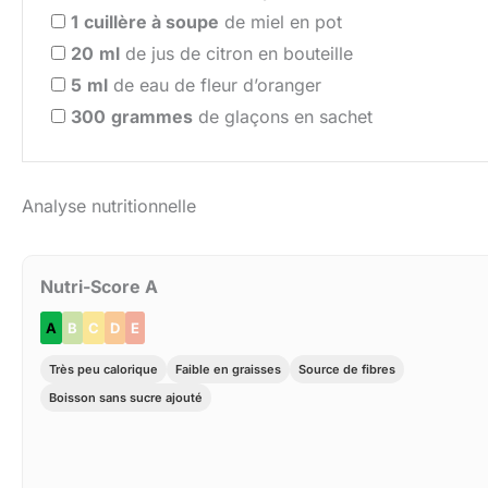
1
cuillère à soupe
de miel en pot
20
ml
de jus de citron en bouteille
5
ml
de eau de fleur d’oranger
300
grammes
de glaçons en sachet
Analyse nutritionnelle
Nutri-Score A
A
B
C
D
E
Très peu calorique
Faible en graisses
Source de fibres
Boisson sans sucre ajouté