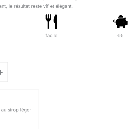
t, le résultat reste vif et élégant.
facile
€€
+
au sirop léger