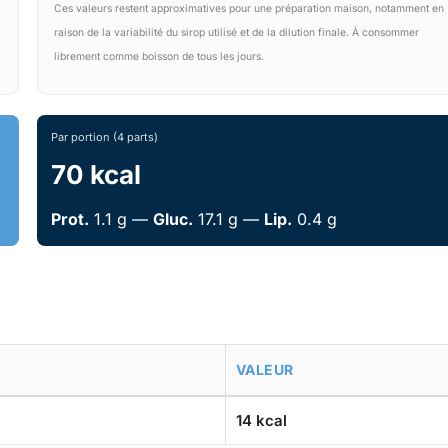
Ces valeurs restent approximatives pour une préparation maison, notamment en
raison de la variabilité du sirop utilisé et de la dilution finale. À consommer
librement comme boisson de tous les jours.
Par portion (4 parts)
70 kcal
Prot.
1.1 g —
Gluc.
17.1 g —
Lip.
0.4 g
VALEUR
14 kcal